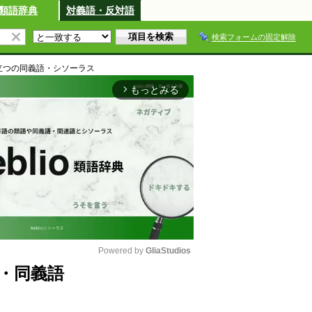
類語辞典
対義語・反対語
検索フォームの固定解除
立つ
の同義語・シソーラス
もっとみる
arrow_forward_ios
Powered by 
GliaStudios
・同義語
M
u