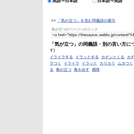
英語⇒日本語
日本語⇒英語
>>
「気が立つ」を含む同義語の索引
気が立つのページへのリンク
「気が立つ」の同義語・別の言い方に
す)
イライラする
イラッとする
カチンとくる
カ
ラつく
イライラ
イラッと
カリカリ
ムカつく
る
角が立つ
角を出す
感情