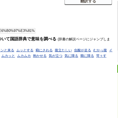
ついて国語辞典で意味を調べる
(辞書の解説ページにジャンプしま
チンと来る
ムッとする
癪にさわる
腹立たしい
虫酸が走る
むかっ腹
イ
ムカッと
ムカムカ
抱かせる
気が立つ
気に障る
癇に障る
苛々す