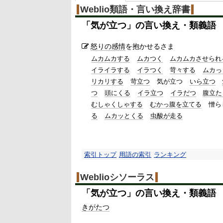
Weblio類語・言い換え辞書
「
気が立つ
」の言い換え・類義語
怒りの
感情
を抱かせるさま
ムカムカする
ムカつく
ムカムカさせられ
イライラする
イラつく
苛々する
ムカっ
リカリする
苛立つ
気が立つ
いら立つ
つ
頭にくる
イラ立つ
イラだつ
腹立た
むしゃくしゃする
むかっ腹を立てる
憎ら
る
ムカッとくる
虫酸が走る
索引トップ
用語の索引
ランキング
Weblioシソーラス
「
気が立つ
」の言い換え・類義語
きがたつ