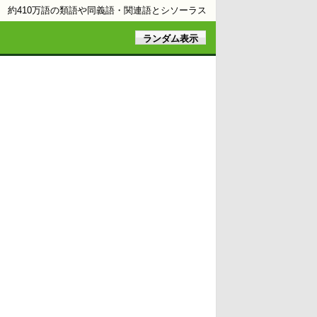
約410万語の類語や同義語・関連語とシソーラス