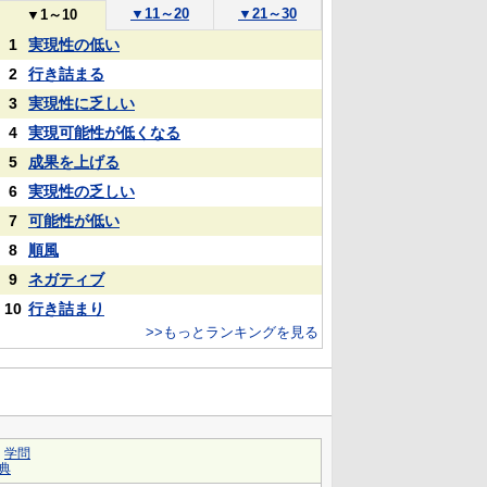
▼
11～20
▼
21～30
▼
1～10
1
実現性の低い
2
行き詰まる
3
実現性に乏しい
4
実現可能性が低くなる
5
成果を上げる
6
実現性の乏しい
7
可能性が低い
8
順風
9
ネガティブ
10
行き詰まり
>>もっとランキングを見る
｜
学問
典