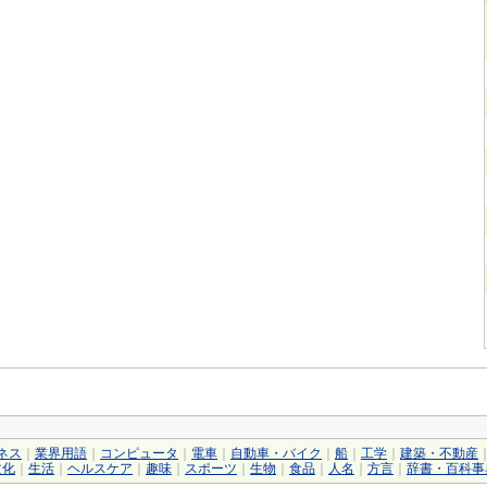
ネス
｜
業界用語
｜
コンピュータ
｜
電車
｜
自動車・バイク
｜
船
｜
工学
｜
建築・不動産
文化
｜
生活
｜
ヘルスケア
｜
趣味
｜
スポーツ
｜
生物
｜
食品
｜
人名
｜
方言
｜
辞書・百科事