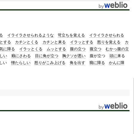
t
e
る
イライラさせられるような
苛立ちを覚える
イライラさせられる
とする
カチンとくる
カチンと来る
イラッとする
怒りを覚える
カ
気に障る
イラッとくる
ムッとする
腹の立つ
腹立つ
むかっ腹の立
しい
癪にさわる
目に角が立つ
胸クソが悪い
腹が立つ
頭に
来る
しい
憎たらしい
怒りがこみ上げる
角を出す
癇に障る
かんに障