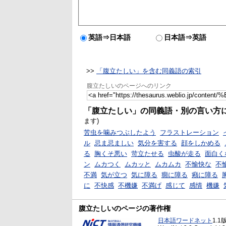
英語⇒日本語
日本語⇒英語
>>
「腹立たしい」を含む同義語の索引
腹立たしいのページへのリンク
「腹立たしい」の同義語・別の言い方
ます)
苦虫を噛みつぶしたよう
フラストレーション
ル
忌ま忌ましい
気分を害する
顔をしかめる
る
胸くそ悪い
苛立たせる
虫酸が走る
面白く
ン
ムカつく
ムカッと
ムカムカ
不愉快な
不
不満
気が立つ
気に障る
癇に障る
癪に障る
に
不快感
不機嫌
不満げ
感じて
感情
機嫌
腹立たしいのページの著作権
日本語ワードネット
1.1