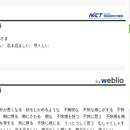
語
さま
い
忌ま忌ましい
苛々しい
語
分が悪くなる
顔をしかめるような
不愉快な
不快な感じがする
不快
癪に障る
癪にさわる
癪な
不快感を持つ
不快に思う
不快感を感
を害する
気に障る
不快に感じる
うっとうしく思う
むしゃくしゃす
々しい
忌ま忌ましい
腹立たしく感じる
腹立たしい
苦々しい