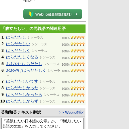
「腹立たしい」の同義語の関連用語
1
はらだたし
シソーラス
100%
2
はらだたしい
シソーラス
100%
3
はらだたしく
シソーラス
100%
4
はらだたしくなる
シソーラス
100%
5
おおやけはらだたし
シソーラス
100%
6
おおやけはらだたしく
シソーラ
100%
ス
7
はらだたしいです
シソーラス
100%
8
はらだたしかった
シソーラス
100%
9
はらだたしかったら
シソーラス
100%
10
はらだたしからず
シソーラス
100%
英和和英テキスト翻訳
>> Weblio翻訳