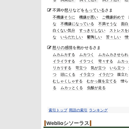
不満や
怒り
などを
もっている
さま
不機嫌そうに
機嫌が悪い
ご機嫌斜めで
な
不機嫌になっている
不満そうな
面白
白くない気分
すっきりしない
ストレスを
な
いらだたしい
鬱陶しい
苦々しい
憎
怒りの
感情
を抱かせるさま
ムカムカする
ムカつく
ムカムカさせられ
イライラする
イラつく
苛々する
ムカっ
リカリする
苛立つ
気が立つ
いら立つ
つ
頭にくる
イラ立つ
イラだつ
腹立た
むしゃくしゃする
むかっ腹を立てる
憎ら
る
ムカッとくる
虫酸が走る
索引トップ
用語の索引
ランキング
Weblioシソーラス