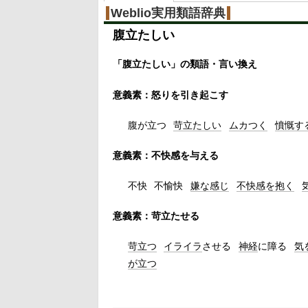
Weblio実用類語辞典
腹立たしい
「腹立たしい」の類語・言い換え
意義素：怒りを引き起こす
腹が立つ
苛立たしい
ムカつく
憤慨す
意義素：不快感を与える
不快
不愉快
嫌な感じ
不快感を抱く
意義素：苛立たせる
苛立つ
イライラ
させる
神経
に障る
気
が立つ