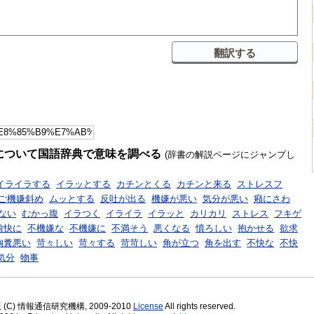
について国語辞典で意味を調べる
(辞書の解説ページにジャンプし
イライラする
イラッとする
カチンとくる
カチンと来る
ストレスフ
ご機嫌斜め
ムッとする
反吐が出る
機嫌が悪い
気分が悪い
癪にさわ
ない
むかっ腹
イラつく
イライラ
イラッと
カリカリ
ストレス
フキゲ
愉快に
不機嫌な
不機嫌に
不満そう
悪くなる
憤ろしい
抱かせる
欲求
胸糞悪い
苛々しい
苛々する
苛苛しい
角が立つ
角を出す
不快な
不快
気分
物事
版 (C) 情報通信研究機構, 2009-2010
License
All rights reserved.