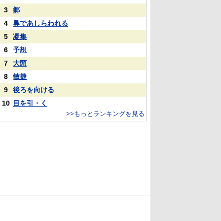
3
郷
4
鼻であしらわれる
5
凝集
6
予想
7
大頭
8
敏捷
9
後ろを向ける
10
目を引・く
>>もっとランキングを見る