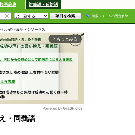
類語辞典
対義語・反対語
検索フォームの固定解除
たしい
の同義語・シソーラス
もっとみる
arrow_forward_ios
Powered by 
GliaStudios
え・同義語
M
u