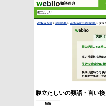
類語辞典
Weblio 辞書
>
類語辞典
>
Weblio実用類語辞典
>
腹立
腹立たしいの類語・言い換
類語