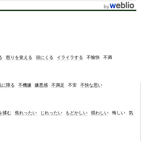
t
e
る
怒りを覚える
頭にくる
イライラする
不愉快
不満
気に障る
不機嫌
嫌悪感
不満足
不安
不快な思い
を揉む
焦れったい
じれったい
もどかしい
煩わしい
悔しい
気