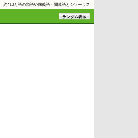
約410万語の類語や同義語・関連語とシソーラス