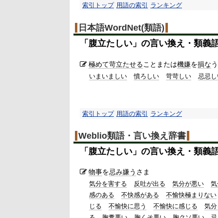
索引トップ
用語の索引
ランキング
日本語WordNet(類語)
「
腹立たしい
」の言い換え・類義
極めて
苛立たせる
ことまたは
機嫌
を
損な
う
いまいましい
憤ろしい
苛苛しい
忌忌し
索引トップ
用語の索引
ランキング
Weblio類語・言い換え辞書
「
腹立たしい
」の言い換え・類義
物事
を
忌み嫌う
さま
気分を害する
反吐が出る
気分が悪い
気
感のある
不快感がある
不愉快極まりない
じる
不愉快に思う
不愉快に感じる
気分
る
胸糞悪い
胸くそ悪い
胸クソ悪い
忌