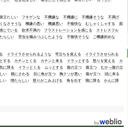
腹立たしい
フキゲンな
不機嫌な
不機嫌に
不機嫌そうな
不満げ
くなさそうな
機嫌の悪い
機嫌悪い
不愉快な
むしゃくしゃする
面
感じている
欲求不満の
フラストレーションを感じる
ストレスフル
たらしい
苦虫を噛みつぶしたような
不愉快そうな
ご機嫌斜めな
る
イライラさせられるような
苛立ちを覚える
イライラさせられる
とする
カチンとくる
カチンと来る
イラッとする
怒りを覚える
カ
気に障る
イラッとくる
ムッとする
腹の立つ
腹立つ
むかっ腹の立
しい
癪にさわる
目に角が立つ
胸クソが悪い
腹が立つ
頭に
来る
しい
憎たらしい
怒りがこみ上げる
角を出す
癇に障る
かんに障