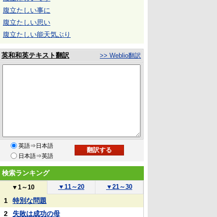
腹立たしい事に
腹立たしい思い
腹立たしい能天気ぶり
英和和英テキスト翻訳
>> Weblio翻訳
英語⇒日本語
日本語⇒英語
検索ランキング
▼
11～20
▼
21～30
▼
1～10
1
特別な問題
2
失敗は成功の母