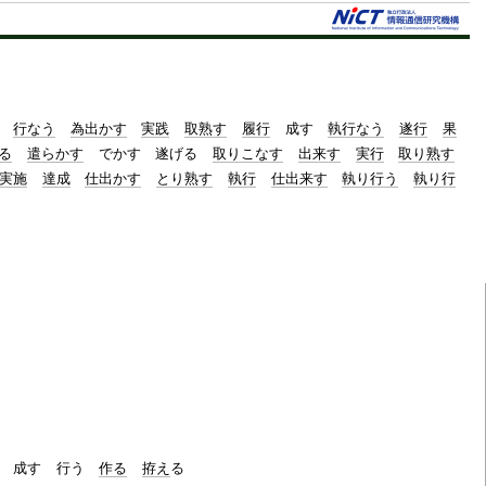
行なう
為出かす
実践
取熟す
履行
成す
執行なう
遂行
果
る
遣らかす
でかす
遂げる
取りこなす
出来す
実行
取り熟す
実施
達成
仕出かす
とり熟す
執行
仕出来す
執り行う
執り行
成す
行う
作る
拵え
る