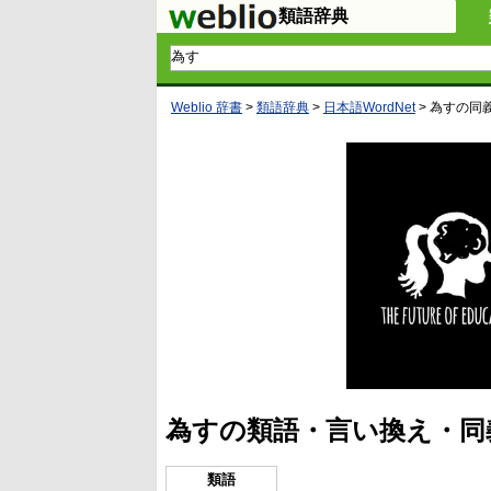
類語辞典
Weblio 辞書
>
類語辞典
>
日本語WordNet
>
為す
の同
為すの類語・言い換え・同
類語