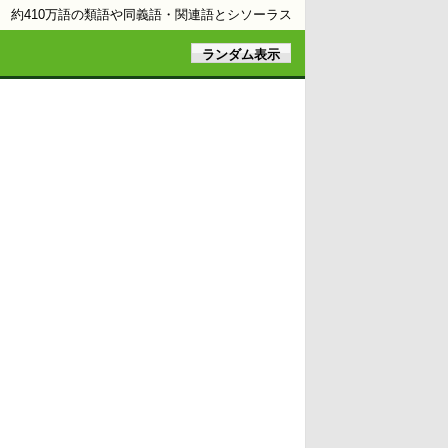
約410万語の類語や同義語・関連語とシソーラス