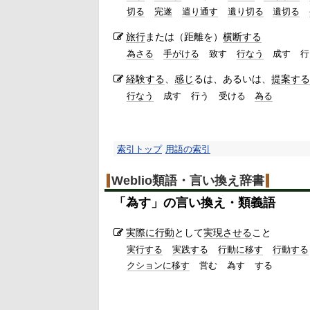
切る
完遂
遣り通す
遺り切る
遺切る
旅行
または（距離を）
横断する
為さる
手がける
致す
行なう
成す
行
経験する
、
感じ
るは、あるいは、
提案する
行なう
成す
行う
受ける
為る
索引トップ
用語の索引
Weblio類語・言い換え辞書
「
為す
」の言い換え・類義語
実際に
行動
として
実現させる
こと
実行する
実践する
行動に移す
行動する
クションに移す
営む
為す
する