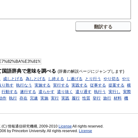
て国語辞典で意味を調べる
(辞書の解説ページにジャンプします)
る
成しとげる
為しとげる
し終える
し遂げる
とり行う
やり切る
やり
取り熟す
執行なう
実施する
実行する
実践する
従事する
提案する
横
行動する
遂行する
遣らかす
遣り抜く
遣り通す
執行う
実行し
実際
動作
執行
存在
完遂
実施
実行
実践
履行
性質
挙行
旅行
材料
機
版 (C) 情報通信研究機構, 2009-2010
License
All rights reserved.
06 by Princeton University. All rights reserved.
License