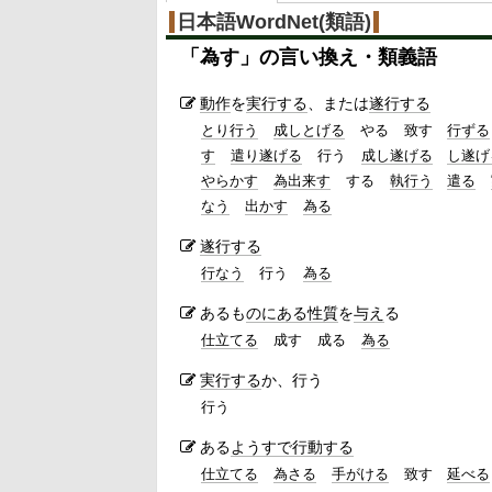
日本語WordNet(類語)
「
為す
」の言い換え・類義語
動作
を
実行する
、または
遂行する
とり行う
成しとげる
やる
致す
行ずる
す
遣り遂げる
行う
成し遂げる
し遂げ
やらかす
為出来す
する
執行う
遣る
なう
出かす
為る
遂行する
行なう
行う
為る
あるも
のにある
性質
を
与え
る
仕立てる
成す
成る
為る
実行する
か、行う
行う
ある
ようすで
行動する
仕立てる
為さる
手がける
致す
延べる