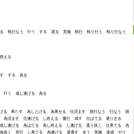
る
執行なう
行う
する
遣る
実施
執行
執り行う
執り行なう
拵え
る
す
する
為る
行う
成し遂げる
為る
げる
果たす
為しとげる
為果せる
仕済ます
踏行なう
行なう
踏
為済ます
仕遂げる
し終える
履行
成す
仕はてる
遺りきる
成し遂げる
為はてる
為し終える
し遂げる
遣り抜く
仕果てる
為
為抜く
実行
し果てる
為遂げる
遣通す
全う
実施
達成
やり