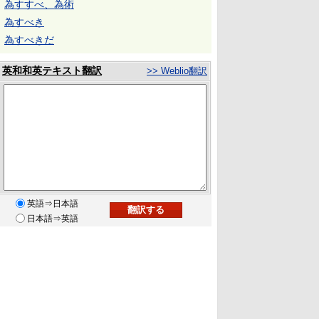
為すすべ、為術
為すべき
為すべきだ
英和和英テキスト翻訳
>> Weblio翻訳
英語⇒日本語
日本語⇒英語