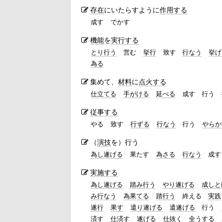
存在
にいたらすように
作用する
成す
でかす
機能
を
実行する
とり行う
営む
挙行
致す
行なう
挙げ
為る
集めて、
材料
に
点火する
仕立てる
手がける
延べる
成す
行う
従事する
やる
致す
行ずる
行なう
行う
やらか
（
演技
を）行う
為し遂げる
果たす
為さる
行なう
成す
実施する
為し遂げる
踏み行う
やり遂げる
成しと
み行なう
為果てる
踏行う
終える
実践
遂行
果す
遣り遂げる
遣遂げる
行う
済す
仕済す
遂げる
仕抜く
全うする