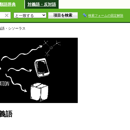
類語辞典
対義語・反対語
検索フォームの固定解除
義語・シソーラス
義語