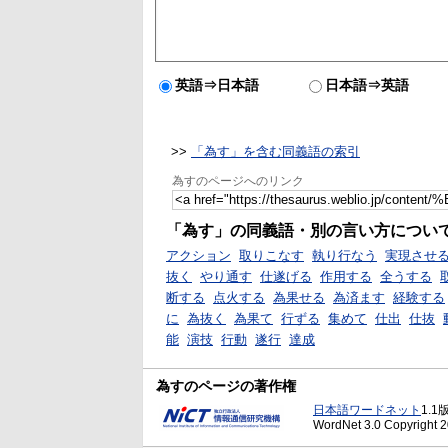
英語⇒日本語
日本語⇒英語
>>
「為す」を含む同義語の索引
為すのページへのリンク
「為す」の同義語・別の言い方につい
アクション
取りこなす
執り行なう
実現させ
抜く
やり通す
仕遂げる
作用する
全うする
断する
点火する
為果せる
為済ます
経験する
に
為抜く
為果て
行ずる
集めて
仕出
仕抜
能
演技
行動
遂行
達成
為すのページの著作権
日本語ワードネット
1.1
WordNet 3.0 Copyright 20