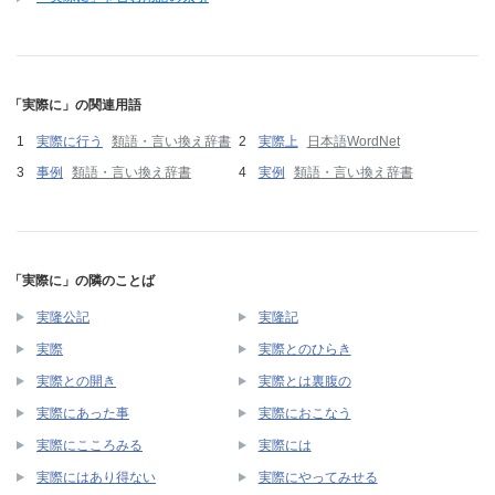
「実際に」の関連用語
実際に行う
類語・言い換え辞書
実際上
日本語WordNet
事例
類語・言い換え辞書
実例
類語・言い換え辞書
「実際に」の隣のことば
実隆公記
実隆記
実際
実際とのひらき
実際との開き
実際とは裏腹の
実際にあった事
実際におこなう
実際にこころみる
実際には
実際にはあり得ない
実際にやってみせる