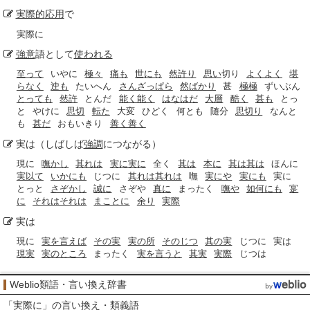
実際的
応用
で
実際に
強意
語として
使われる
至って
いやに
極々
痛も
世にも
然許り
思い
切り
よくよく
堪
らなく
迚も
たいへん
さんざっぱら
然ばかり
甚
極極
ずいぶん
とっても
然許
とんだ
能く能く
はなはだ
大層
酷く
甚も
とっ
と
やけに
思切
転た
大変
ひどく
何とも
随分
思切り
なんと
も
甚だ
おもいきり
善く善く
実は（しばしば
強調
につながる）
現に
嘸かし
其れは
実に実に
全く
其は
本に
其は其は
ほんに
実以て
いかにも
じつに
其れは其れは
嘸
実にや
実にも
実に
とっと
さぞかし
誠に
さぞや
真に
まったく
嘸や
如何にも
寔
に
それはそれは
まことに
余り
実際
実は
現に
実を言えば
その実
実の所
そのじつ
其の実
じつに
実は
現実
実のところ
まったく
実を言うと
其実
実際
じつは
Weblio類語・言い換え辞書
「
実際に
」の言い換え・類義語