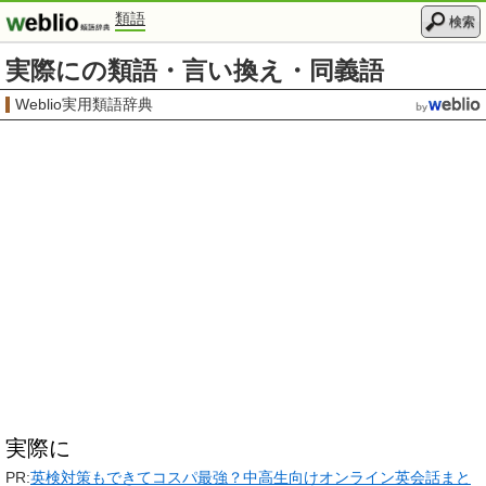
類語
検索
実際にの類語・言い換え・同義語
Weblio実用類語辞典
実際に
PR:
英検対策もできてコスパ最強？中高生向けオンライン英会話まと