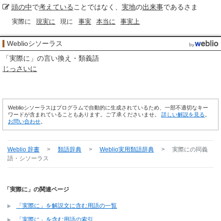
頭の中
で
考えている
ことではなく、
実地
の
出来事
であるさま
実際に
現実に
現に
事実
本当に
事実上
Weblioシソーラス
「
実際に
」の言い換え・類義語
じっさいに
Weblioシソーラスはプログラムで自動的に生成されているため、一部不適切なキー
ワードが含まれていることもあります。ご了承くださいませ。
詳しい解説を見る
。
お問い合わせ
。
Weblio 辞書
>
類語辞典
>
Weblio実用類語辞典
>
実際に
の同義
語・シソーラス
「実際に」の関連ページ
「実際に」を解説文に含む用語の一覧
「実際に」を含む用語の索引