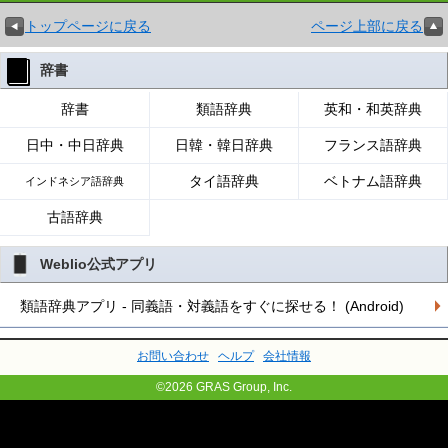
トップページに戻る
ページ上部に戻る
辞書
辞書
類語辞典
英和・和英辞典
日中・中日辞典
日韓・韓日辞典
フランス語辞典
タイ語辞典
ベトナム語辞典
インドネシア語辞典
古語辞典
Weblio公式アプリ
類語辞典アプリ - 同義語・対義語をすぐに探せる！ (Android)
お問い合わせ
ヘルプ
会社情報
©2026 GRAS Group, Inc.