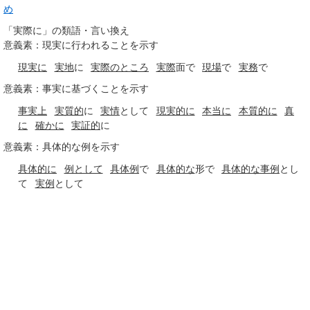
め
「実際に」の類語・言い換え
意義素：現実に行われることを示す
現実に
実地
に
実際のところ
実際
面で
現場
で
実務
で
意義素：事実に基づくことを示す
事実上
実質的
に
実情
として
現実的に
本当に
本質的に
真
に
確かに
実証的
に
意義素：具体的な例を示す
具体的に
例として
具体例
で
具体
的な
形で
具体
的な
事例
とし
て
実例
として