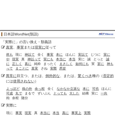
日本語WordNet(類語)
「
実際に
」の言い換え・類義語
真実
、
事実
または
現実に
従って
然も
現に
神以て
全く
事実
本に
ほんに
実以て
じつに
実に
や
現実
真
神以って
実にも
本当に
本当
実に
誠
とっと
誠
に
正しく
真に
純粋
まったく
まさしく
如何にも
実
寔に
神も
って
まことに
真実
さね
実際
悉皆
異常に
目立つ、または、
例外的な
、または、
驚くべき
種の（
否定的
には
使用されない
）
よっぽど
殊の外
余っ程
全く
なかなか立派な
本に
可也
ほんに
可成
丸で
まるで
ずいぶん
とっても
大した
結構
実に
一向
殆
余程
随分
実際に
現に
事実
現実
真
本当に
本当
真に
事実上
実際