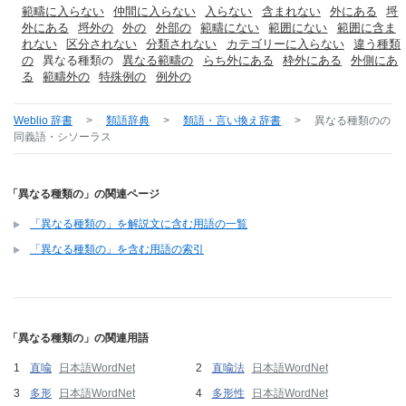
範疇に入らない
仲間に入らない
入らない
含まれない
外にある
埒
外にある
埒外の
外の
外部の
範疇にない
範囲にない
範囲に含ま
れない
区分されない
分類されない
カテゴリーに入らない
違う種類
の
異なる種類の
異なる範疇の
らち外にある
枠外にある
外側にあ
る
範疇外の
特殊例の
例外の
Weblio 辞書
>
類語辞典
>
類語・言い換え辞書
>
異なる種類の
の
同義語・シソーラス
「異なる種類の」の関連ページ
「異なる種類の」を解説文に含む用語の一覧
「異なる種類の」を含む用語の索引
「異なる種類の」の関連用語
直喩
日本語WordNet
直喩法
日本語WordNet
多形
日本語WordNet
多形性
日本語WordNet