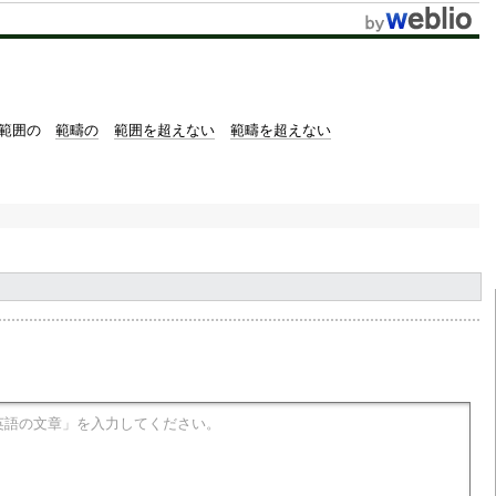
t
e
範囲の
範疇の
範囲を超えない
範疇を超えない