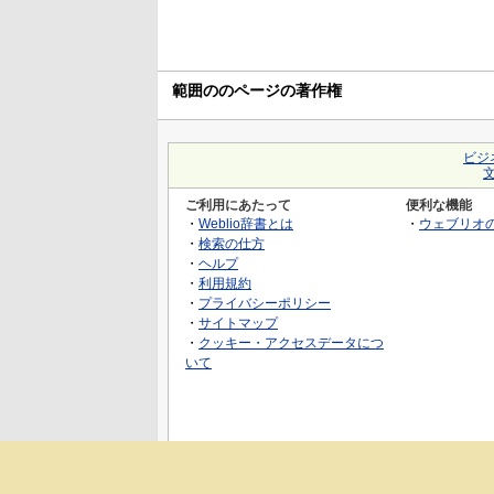
範囲ののページの著作権
ビジ
ご利用にあたって
便利な機能
・
Weblio辞書とは
・
ウェブリオ
・
検索の仕方
・
ヘルプ
・
利用規約
・
プライバシーポリシー
・
サイトマップ
・
クッキー・アクセスデータにつ
いて