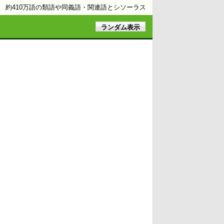
約410万語の類語や同義語・関連語とシソーラス