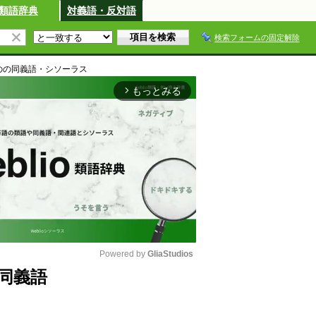
類語辞典
対義語・反対語
検索フォームの固定解除
の
の同義語・シソーラス
もっとみる
arrow_forward_ios
Powered by 
GliaStudios
同義語
M
u