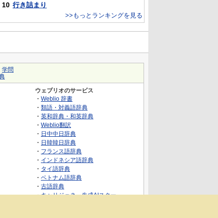
10
行き詰まり
>>もっとランキングを見る
｜
学問
典
ウェブリオのサービス
・
Weblio 辞書
・
類語・対義語辞典
・
英和辞典・和英辞典
・
Weblio翻訳
・
日中中日辞典
・
日韓韓日辞典
・
フランス語辞典
・
インドネシア語辞典
・
タイ語辞典
・
ベトナム語辞典
・
古語辞典
・
キャリジェネ～生成AIスクー
ル・AIスキルでキャリアアップ～