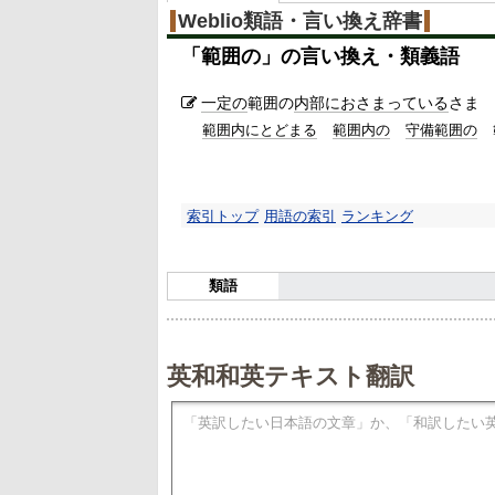
Weblio類語・言い換え辞書
「
範囲の
」の言い換え・類義語
一定の
範囲の
内部に
おさまっている
さま
範囲内にとどまる
範囲内の
守備範囲の
索引トップ
用語の索引
ランキング
類語
英和和英テキスト翻訳