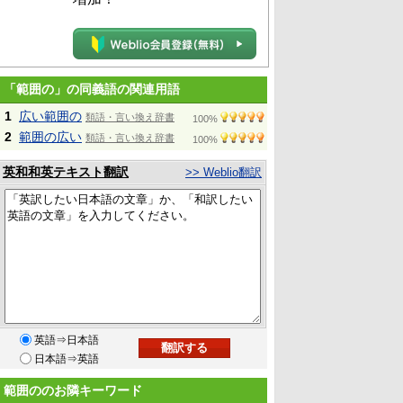
「範囲の」の同義語の関連用語
1
広い範囲の
類語・言い換え辞書
100%
2
範囲の広い
類語・言い換え辞書
100%
英和和英テキスト翻訳
>> Weblio翻訳
英語⇒日本語
日本語⇒英語
範囲ののお隣キーワード