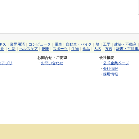
ネス
｜
業界用語
｜
コンピュータ
｜
電車
｜
自動車・バイク
｜
船
｜
工学
｜
建築・不動産
文化
｜
生活
｜
ヘルスケア
｜
趣味
｜
スポーツ
｜
生物
｜
食品
｜
人名
｜
方言
｜
辞書・百科事
お問合せ・ご要望
会社概要
のアプリ
・
お問い合わせ
・
公式企業ページ
・
会社情報
・
採用情報