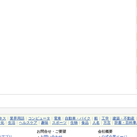
ネス
｜
業界用語
｜
コンピュータ
｜
電車
｜
自動車・バイク
｜
船
｜
工学
｜
建築・不動産
文化
｜
生活
｜
ヘルスケア
｜
趣味
｜
スポーツ
｜
生物
｜
食品
｜
人名
｜
方言
｜
辞書・百科事
お問合せ・ご要望
会社概要
のアプリ
・
お問い合わせ
・
公式企業ページ