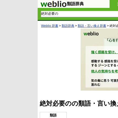
類語辞典
Weblio 辞書
>
類語辞典
>
類語・言い換え辞書
>
絶対
絶対必要のの類語・言い換
類語