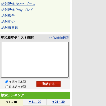
絶対恐怖 Booth ブース
絶対恐怖 Pray プレイ
絶対戦争
絶対拒否
絶対擬素数
英和和英テキスト翻訳
>> Weblio翻訳
英語⇒日本語
日本語⇒英語
検索ランキング
▼
11～20
▼
21～30
▼
1～10