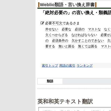
Weblio類語・言い換え辞書
「
絶対必要の
」の言い換え・類義
必要
不可欠
であるさま
外せない
必要な
必須の
マストな
なく
欠くべからざる
なければ
ならない
必要が
の
必須条件の
欠かすことのできない
欠
要する
無いと困る
無くては困る
マスト
索引トップ
用語の索引
ランキング
類語
英和和英テキスト翻訳