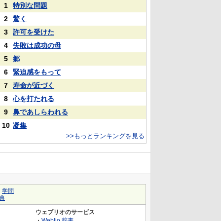
1
特別な問題
2
驚く
3
許可を受けた
4
失敗は成功の母
5
郷
6
緊迫感をもって
7
寿命が近づく
8
心を打たれる
9
鼻であしらわれる
10
凝集
>>もっとランキングを見る
｜
学問
典
ウェブリオのサービス
・
Weblio 辞書