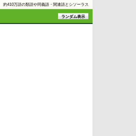
約410万語の類語や同義語・関連語とシソーラス