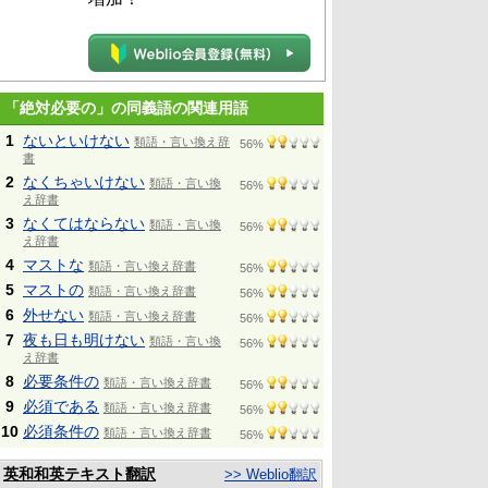
「絶対必要の」の同義語の関連用語
1
ないといけない
類語・言い換え辞
56%
書
2
なくちゃいけない
類語・言い換
56%
え辞書
3
なくてはならない
類語・言い換
56%
え辞書
4
マストな
類語・言い換え辞書
56%
5
マストの
類語・言い換え辞書
56%
6
外せない
類語・言い換え辞書
56%
7
夜も日も明けない
類語・言い換
56%
え辞書
8
必要条件の
類語・言い換え辞書
56%
9
必須である
類語・言い換え辞書
56%
10
必須条件の
類語・言い換え辞書
56%
英和和英テキスト翻訳
>> Weblio翻訳