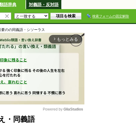
類語辞典
対義語・反対語
検索フォームの固定解除
必要の
の同義語・シソーラス
もっとみる
arrow_forward_ios
Powered by 
GliaStudios
え・同義語
M
u