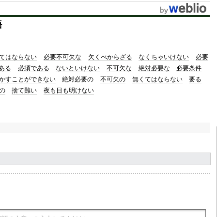
t
語
e
てはならない
必要不可欠な
欠くべからざる
なくちゃいけない
必要
ある
必須である
ないといけない
不可欠な
絶対必要な
必要条件
かすことができない
絶対必要の
不可欠の
無くてはならない
要る
の
捨て難い
夜も日も明けない