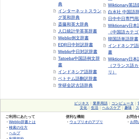
典
Wiktionary英語
インターネットスラン
白水社 中国語
グ英和辞典
日中中日専門用
斎藤和英大辞典
Wiktionary日
人口統計学英英辞書
（中国語カテゴ
Weblio例文辞書
韓国語単語辞書
EDR日中対訳辞書
インドネシア語
Weblio中日対訳辞書
書
Tatoeba中国語例文辞
Wiktionary日
書
（フランス語カ
インドネシア語辞書
リ）
ベトナム語翻訳辞書
学研全訳古語辞典
ビジネス
｜
業界用語
｜
コンピュータ
｜
文化
｜
生活
｜
ヘルスケア
｜
趣味
｜
ご利用にあたって
便利な機能
お問合
・
Weblio辞書とは
・
ウェブリオのアプリ
・
お問
・
検索の仕方
・
ヘルプ
・
利用規約