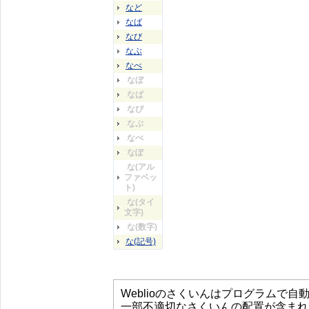
など
なば
なび
なぶ
なべ
なぼ
なぱ
なぴ
なぷ
なぺ
なぽ
な(アル
ファベッ
ト)
な(タイ
文字)
な(数字)
な(記号)
Weblioのさくいんはプログラムで
一部不適切なさくいんの配置が含まれ