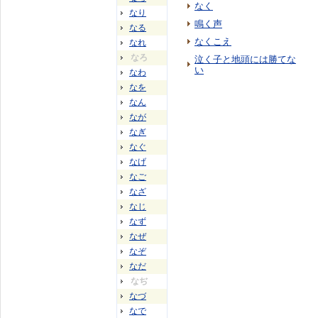
なく
なり
鳴く声
なる
なくこえ
なれ
なろ
泣く子と地頭には勝てな
い
なわ
なを
なん
なが
なぎ
なぐ
なげ
なご
なざ
なじ
なず
なぜ
なぞ
なだ
なぢ
なづ
なで