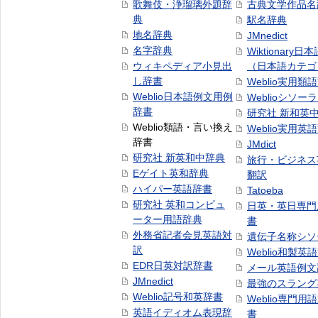
歌舞伎・浄瑠璃外題辞
古典文学作品名
典
駅名辞典
地名辞典
JMnedict
名字辞典
Wiktionary日
ウィキペディア小見出
（日本語カテゴ
し辞書
Weblio実用類
Weblio日本語例文用例
Weblioシソー
辞書
研究社 新和英
Weblio類語・言い換え
Weblio実用英
辞書
JMdict
研究社 新英和中辞典
旅行・ビジネス
Eゲイト英和辞典
翻訳
ハイパー英語辞書
Tatoeba
研究社 英和コンピュ
日英・英日専門
ーター用語辞典
書
外務省記者会見英語対
遺伝子名称シソ
訳
Weblio和製英
EDR日英対訳辞書
メール英語例文
JMnedict
最強のスラング
Weblio記号和英辞書
Weblio専門用
英語イディオム表現辞
書