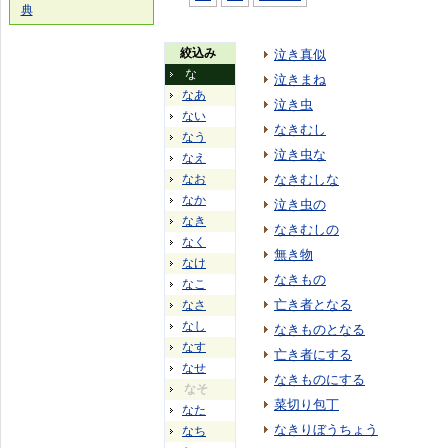
典
絞込み
泣き真似
な
泣きまね
なあ
泣き虫
ない
なきむし
なう
泣き虫な
なえ
なお
なきむしな
なか
泣き虫の
なき
なきむしの
なく
無き物
なけ
なきもの
なこ
亡き者となる
なさ
なし
なきものとなる
なす
亡き者にする
なせ
なきものにする
なそ
菜切り包丁
なた
なきりぼうちょう
なち