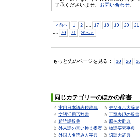
了承くださいませ。
お問い合わせ
。
...
.
＜前へ
1
2
17
18
19
20
21
...
.
70
71
次へ＞
もっと先のページを見る：
10
20
3
同じカテゴリーのほかの辞書
実用日本語表現辞典
デジタル大辞泉
文語活用形辞書
丁寧表現の辞書
難読語辞典
原色大辞典
外来語の言い換え提案
物語要素事典
外国人名読み方字典
隠語大辞典