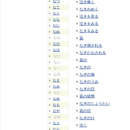
なつ
泣き喚く
なて
なきわめく
なと
泣きを見る
なな
泣きをみる
なに
なきをみる
なぬ
なね
凪
なの
なぎ倒される
なは
なぎたおされる
なひ
凪の
なふ
なぎの
なへ
なほ
なぎの海
なま
なぎのうみ
なみ
なぎの日
なむ
凪の状態
なめ
なぎのじょうたい
なも
凪の日
なや
なゆ
なぎのひ
なよ
泣く
なら