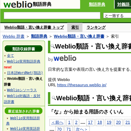
類語辞典
類語辞典
対義語
Weblio類語・言い換え辞書 トップ
索引
ランキング
Weblio 辞書
＞
類語辞典
＞
Weblio類語・言い換え辞書
＞ 索引
Weblio類語・言い換え辞
類語収録辞書
全て
▼
Weblio実用類語辞典
▼
new!
日常的な言葉や表現の言い換え方を提案する、W
日本語WordNet(類語)
▼
Weblio類語・言い換え
提供 Weblio
▼
辞書
URL
https://thesaurus.weblio.jp/
Weblioシソーラス
▼
Weblio対義語・反対
Weblio類語・言い換え
▼
語辞書
「な」から始まる用語のさくいん
最近追加された辞書
Weblio実用類語辞
▼
...
.
＜前へ
1
2
17
18
19
20
21
典
Weblio実用英語辞
...
.
70
71
次へ＞
▼