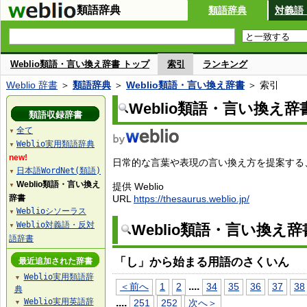
類語辞典
類語辞典
対義語
Weblio類語・言い換え辞書 トップ
索引
ランキング
Weblio 辞書
＞
類語辞典
＞
Weblio類語・言い換え辞書
＞ 索引
Weblio類語・言い換え辞
類語収録辞書
全て
▼
Weblio実用類語辞典
▼
new!
日常的な言葉や表現の言い換え方を提案する、W
日本語WordNet(類語)
▼
Weblio類語・言い換え
提供 Weblio
▼
辞書
URL
https://thesaurus.weblio.jp/
Weblioシソーラス
▼
Weblio対義語・反対
Weblio類語・言い換え
▼
語辞書
「し」から始まる用語のさくいん
最近追加された辞書
Weblio実用類語辞
▼
...
.
＜前へ
1
2
34
35
36
37
38
典
Weblio実用英語辞
...
.
251
252
次へ＞
▼