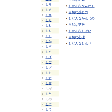
しり
しぜんなかんかく
しる
自然な感じの
しれ
しぜんなかんじの
しろ
自然な芝居
しわ
しを
しぜんなしばい
しん
自然な心理
しが
しぜんなしんり
しぎ
しぐ
しげ
しご
しざ
しじ
しず
しぜ
しぞ
しだ
しぢ
しづ
しで