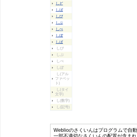
しど
しば
しび
しぶ
しべ
しぼ
しぱ
しぴ
しぷ
しぺ
しぽ
し(アル
ファベッ
ト)
し(タイ
文字)
し(数字)
し(記号)
Weblioのさくいんはプログラムで
一部不適切なさくいんの配置が含まれ