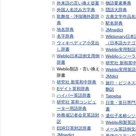
外来語の言い換え提案
物語要素事典
外国人名読み方字典
隠語大辞典
歌舞伎・浄瑠璃外題辞
古典文学作品名
典
駅名辞典
地名辞典
JMnedict
名字辞典
Wiktionary日
ウィキペディア小見出
（日本語カテゴ
し辞書
Weblio実用類
Weblio日本語例文用例
Weblioシソー
辞書
研究社 新和英
Weblio類語・言い換え
Weblio実用英
辞書
JMdict
研究社 新英和中辞典
旅行・ビジネス
Eゲイト英和辞典
翻訳
ハイパー英語辞書
Tatoeba
研究社 英和コンピュ
日英・英日専門
ーター用語辞典
書
外務省記者会見英語対
遺伝子名称シソ
訳
Weblio和製英
EDR日英対訳辞書
メール英語例文
JMnedict
最強のスラング