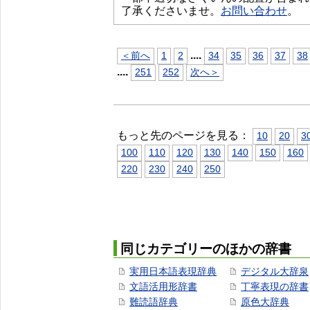
了承くださいませ。
お問い合わせ
。
...
.
＜前へ
1
2
34
35
36
37
38
...
.
251
252
次へ＞
もっと先のページを見る：
10
20
3
100
110
120
130
140
150
160
220
230
240
250
同じカテゴリーのほかの辞書
実用日本語表現辞典
デジタル大辞泉
文語活用形辞書
丁寧表現の辞書
難読語辞典
原色大辞典