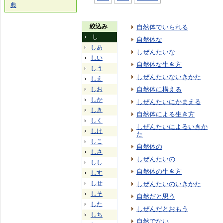
典
絞込み
自然体でいられる
し
自然体な
しあ
しぜんたいな
しい
自然体な生き方
しう
しぜんたいないきかた
しえ
しお
自然体に構える
しか
しぜんたいにかまえる
しき
自然体による生き方
しく
しぜんたいによるいきか
しけ
た
しこ
自然体の
しさ
しぜんたいの
しし
自然体の生き方
しす
しせ
しぜんたいのいきかた
しそ
自然だと思う
した
しぜんだとおもう
しち
自然でない