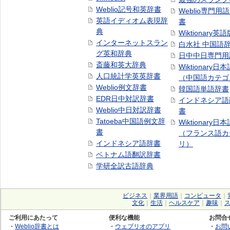
Weblio記号和英辞書
Weblio専門用
英語イディオム表現辞
書
典
Wiktionary英語
インターネットスラン
白水社 中国語
グ英和辞典
日中中日専門用
斎藤和英大辞典
Wiktionary日
人口統計学英英辞書
（中国語カテゴ
Weblio例文辞書
韓国語単語辞書
EDR日中対訳辞書
インドネシア語
Weblio中日対訳辞書
書
Tatoeba中国語例文辞
Wiktionary日
書
（フランス語カ
インドネシア語辞書
リ）
ベトナム語翻訳辞書
学研全訳古語辞典
ビジネス
｜
業界用語
｜
コンピュータ
｜
文化
｜
生活
｜
ヘルスケア
｜
趣味
｜
ご利用にあたって
便利な機能
お問合
・
Weblio辞書とは
・
ウェブリオのアプリ
・
お問