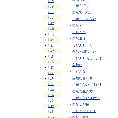
しつ
しぜんでない
して
しと
自然ではない
しな
しぜんではない
しに
自然と
しぬ
しぜんと
しね
自然淘汰
しの
しぜんとうた
しは
しひ
自然と調和した
しふ
しぜんとちょうわした
しへ
自然な
しほ
しぜんな
しま
自然な言い回し
しみ
しむ
しぜんないいまわし
しめ
自然な生き方
しも
しぜんないきかた
しや
自然な演技
しゆ
しぜんなえんぎ
しよ
しら
自然な感覚