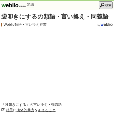
類語
検索
袋叩きにするの類語・言い換え・同義語
Weblio類語・言い換え辞書
「
袋叩きにする
」の言い換え・類義語
相手
に
肉体的
暴力
を
加えること