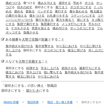
痛めつける
傷つける
痛みを与える
虐待する
苛め
る
ボコる
やっ
つけ
る
叩きのめす
袋叩きにする
殺てまう
ボコボコにする
とっち
める
虐める
甚振る
リンチする
暴行する
傷を負わせる
殴る蹴る
の暴行を加える
傷をつける
お礼参りをする
コテンパンにする
コテ
ンパンにやっつける
暴行を加える
暴力を振るう
袋にする
タコ殴り
にする
集団で暴行する
集団暴行する
メッタ打ちにする
手をかけ
る
ケガをさせる
危害を加える
痛め付ける
ボッコボコにする
フル
ボッコする
負傷させる
ある
物事
を
大勢で
非難
の
対象
とすること
集中砲火を浴びせる
集中攻撃する
やり玉にあげる
やり玉に挙げる
吊し上げる
袋叩きにする
ボコボコにする
槍玉に挙げる
吊し上げに
する
人などを
大勢で
非難する
こと
袋叩きにする
糾弾する
吊るし上げる
総括させる
滅多打ちにする
槍玉にあげる
突き上げる
狙い撃ちする
集中砲火を浴びせる
集中攻
撃する
槍玉に挙げる
やり玉にあげる
「
袋叩きにする
」の言い換え・類義語
袋叩きにする ・
袋だたき
にする
Weblio 辞書
>
類語辞典
>
類語・言い換え辞書
>
袋叩きにする
の