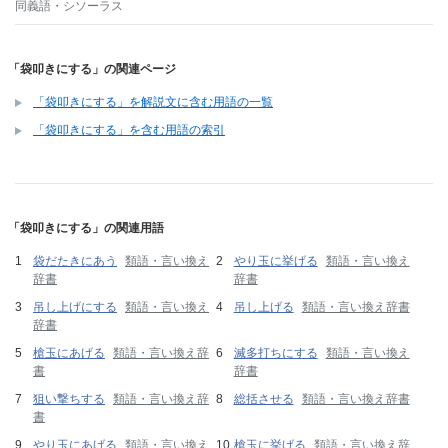
同義語・シソーラス
「袋叩きにする」の関連ページ
「袋叩きにする」を解説文に含む用語の一覧
「袋叩きにする」を含む用語の索引
「袋叩きにする」の関連用語
袋だたきにあう
類語・言い換え
やり玉に挙げる
類語・言い換え
辞書
辞書
吊し上げにする
類語・言い換え
吊し上げる
類語・言い換え辞書
辞書
槍玉にあげる
類語・言い換え辞
滅多打ちにする
類語・言い換え
書
辞書
狙い撃ちする
類語・言い換え辞
総括させる
類語・言い換え辞書
書
やり玉にあげる
類語・言い換え
槍玉に挙げる
類語・言い換え辞