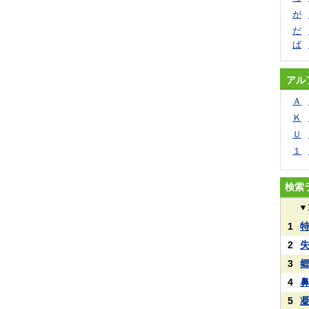
が
だ
ぱ
アル
Ａ
Ｋ
Ｕ
１
検索
▼
1
2
3
4
5