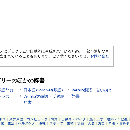
さくいんはプログラムで自動的に生成されているため、一部不適切なさ
含まれていることもあります。ご了承くださいませ。
お問い合わ
ゴリーのほかの辞書
用類語辞典
日本語WordNet(類語)
Weblio類語・言い換え
辞書
ソーラス
Weblio対義語・反対語
辞書
ネス
｜
業界用語
｜
コンピュータ
｜
電車
｜
自動車・バイク
｜
船
｜
工学
｜
建築・不動産
文化
｜
生活
｜
ヘルスケア
｜
趣味
｜
スポーツ
｜
生物
｜
食品
｜
人名
｜
方言
｜
辞書・百科事