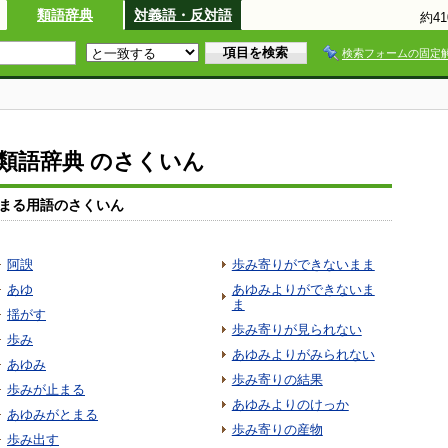
類語辞典
対義語・反対語
約4
検索フォームの固定
io類語辞典 のさくいん
まる用語のさくいん
阿諛
歩み寄りができないまま
あゆ
あゆみよりができないま
ま
揺がす
歩み寄りが見られない
歩み
あゆみよりがみられない
あゆみ
歩み寄りの結果
歩みが止まる
あゆみよりのけっか
あゆみがとまる
歩み寄りの産物
歩み出す