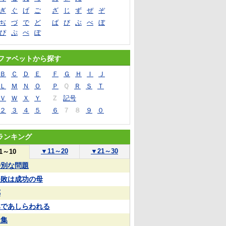
ぎ
ぐ
げ
ご
ざ
じ
ず
ぜ
ぞ
ぢ
づ
で
ど
ば
び
ぶ
べ
ぼ
ぴ
ぷ
ぺ
ぽ
ファベットから探す
Ｂ
Ｃ
Ｄ
Ｅ
Ｆ
Ｇ
Ｈ
Ｉ
Ｊ
Ｌ
Ｍ
Ｎ
Ｏ
Ｐ
Ｑ
Ｒ
Ｓ
Ｔ
Ｖ
Ｗ
Ｘ
Ｙ
Ｚ
記号
２
３
４
５
６
７
８
９
０
ランキング
▼
11～20
▼
21～30
1～10
特別な問題
失敗は成功の母
郷
鼻であしらわれる
凝集