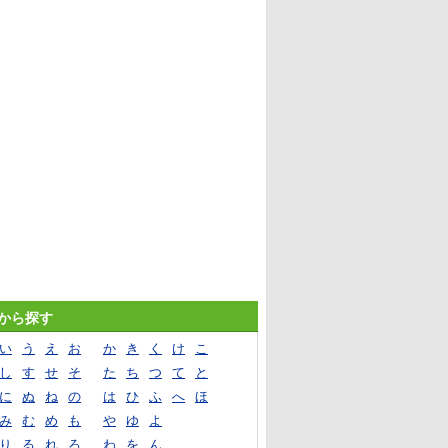
音から探す
い
う
え
お
か
き
く
け
こ
し
す
せ
そ
た
ち
つ
て
と
に
ぬ
ね
の
は
ひ
ふ
へ
ほ
み
む
め
も
や
ゆ
よ
り
る
れ
ろ
わ
を
ん