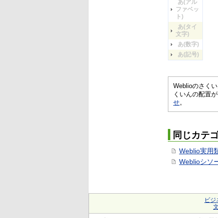
あ(アル
ファベッ
ト)
あ(タイ
文字)
あ(数字)
あ(記号)
Weblioの
くいんの配置が
せ
。
同じカテ
Weblio実
Weblioシ
ビジ