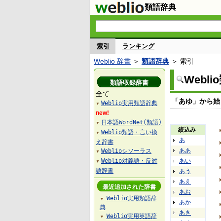
類語辞典
索引
ランキング
Weblio 辞書
＞
類語辞典
＞ 索引
Webl
類語収録辞書
全て
「あゆ」から始
Weblio実用類語辞典
▼
new!
日本語WordNet(類語)
▼
絞込み
Weblio類語・言い換
▼
あ
え辞書
ああ
Weblioシソーラス
▼
Weblio対義語・反対
あい
▼
語辞書
あう
あえ
最近追加された辞書
あお
Weblio実用類語辞
▼
あか
典
あき
Weblio実用英語辞
▼