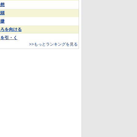
予想
大頭
敏捷
後ろを向ける
目を引・く
>>もっとランキングを見る