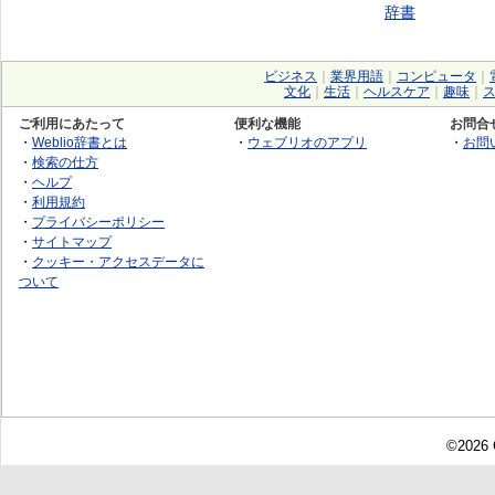
辞書
ビジネス
｜
業界用語
｜
コンピュータ
｜
文化
｜
生活
｜
ヘルスケア
｜
趣味
｜
ご利用にあたって
便利な機能
お問合
・
Weblio辞書とは
・
ウェブリオのアプリ
・
お問
・
検索の仕方
・
ヘルプ
・
利用規約
・
プライバシーポリシー
・
サイトマップ
・
クッキー・アクセスデータに
ついて
©2026 