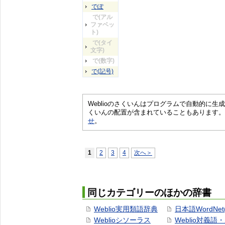
でぽ
で(アル
ファベッ
ト)
で(タイ
文字)
で(数字)
で(記号)
Weblioのさくいんはプログラムで自動的に
くいんの配置が含まれていることもあります。
せ
。
1
2
3
4
次へ＞
同じカテゴリーのほかの辞書
Weblio実用類語辞典
日本語WordNet
Weblioシソーラス
Weblio対義語