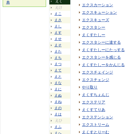
えく
典
エクスカーション
えけ
エクスキューション
えこ
エクスキューズ
えさ
えし
エクスタシー
えす
えくすたしー
えせ
エクスタシーに達する
えそ
えくすたしーにたっする
えた
エクスタシーを感じる
えち
えつ
えくすたしーをかんじる
えて
エクスチェインジ
えと
エクスチェンジ
えな
やり取り
えに
えくすちぇんじ
えぬ
えね
エクステリア
えの
えくすてりあ
えは
エクステンション
えひ
エクストリーム
えふ
えくすとりーむ
えへ