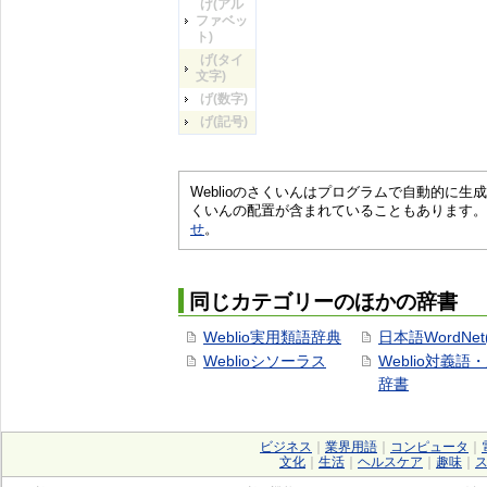
げ(アル
ファベッ
ト)
げ(タイ
文字)
げ(数字)
げ(記号)
Weblioのさくいんはプログラムで自動的に
くいんの配置が含まれていることもあります。
せ
。
同じカテゴリーのほかの辞書
Weblio実用類語辞典
日本語WordNet
Weblioシソーラス
Weblio対義語
辞書
ビジネス
｜
業界用語
｜
コンピュータ
｜
文化
｜
生活
｜
ヘルスケア
｜
趣味
｜