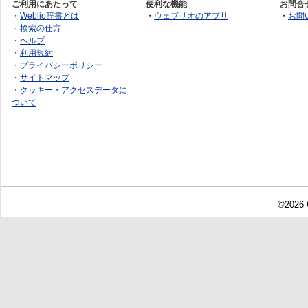
ご利用にあたって
便利な機能
お問合
・
Weblio辞書とは
・
ウェブリオのアプリ
・
お問
・
検索の仕方
・
ヘルプ
・
利用規約
・
プライバシーポリシー
・
サイトマップ
・
クッキー・アクセスデータに
ついて
©2026 