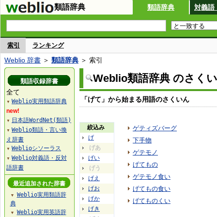
類語辞典
類語辞典
対義語
索引
ランキング
Weblio 辞書
＞
類語辞典
＞ 索引
Weblio類語辞典 のさく
類語収録辞書
全て
「げて」から始まる用語のさくいん
Weblio実用類語辞典
▼
new!
日本語WordNet(類語)
▼
絞込み
ゲティズバーグ
Weblio類語・言い換
▼
げ
え辞書
下手物
げあ
Weblioシソーラス
▼
ゲテモノ
Weblio対義語・反対
げい
▼
げてもの
語辞書
げう
ゲテモノ食い
げえ
最近追加された辞書
げお
げてもの食い
Weblio実用類語辞
▼
げか
げてものくい
典
げき
Weblio実用英語辞
▼