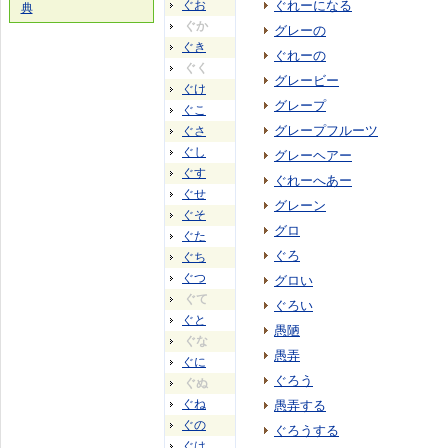
ぐお
ぐれーになる
典
ぐか
グレーの
ぐき
ぐれーの
ぐく
グレービー
ぐけ
グレープ
ぐこ
グレープフルーツ
ぐさ
ぐし
グレーヘアー
ぐす
ぐれーへあー
ぐせ
グレーン
ぐそ
グロ
ぐた
ぐろ
ぐち
ぐつ
グロい
ぐて
ぐろい
ぐと
愚陋
ぐな
愚弄
ぐに
ぐろう
ぐぬ
ぐね
愚弄する
ぐの
ぐろうする
ぐは