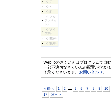
ぐぷ
ぐぺ
ぐぽ
ぐ(アル
ファベッ
ト)
ぐ(タイ
文字)
ぐ(数字)
ぐ(記号)
Weblioのさくいんはプログラムで
一部不適切なさくいんの配置が含まれ
了承くださいませ。
お問い合わせ
。
...
.
＜前へ
1
2
5
6
7
8
9
10
17
次へ＞