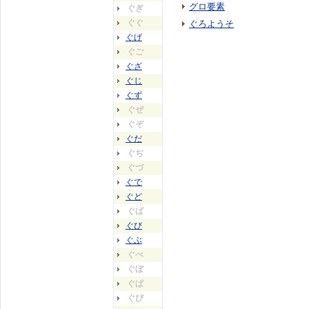
グロ要素
ぐぎ
ぐぐ
ぐろようそ
ぐげ
ぐご
ぐざ
ぐじ
ぐず
ぐぜ
ぐぞ
ぐだ
ぐぢ
ぐづ
ぐで
ぐど
ぐば
ぐび
ぐぶ
ぐべ
ぐぼ
ぐぱ
ぐぴ