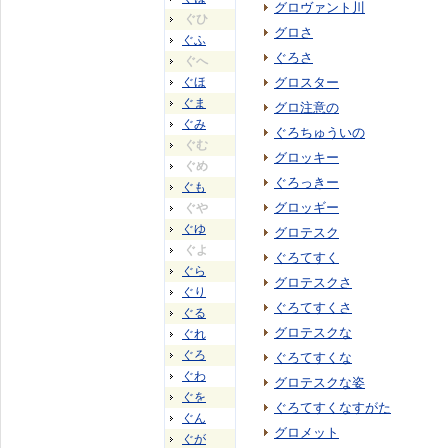
グロヴァント川
ぐひ
グロさ
ぐふ
ぐろさ
ぐへ
ぐほ
グロスター
ぐま
グロ注意の
ぐみ
ぐろちゅういの
ぐむ
グロッキー
ぐめ
ぐろっきー
ぐも
グロッギー
ぐや
ぐゆ
グロテスク
ぐよ
ぐろてすく
ぐら
グロテスクさ
ぐり
ぐろてすくさ
ぐる
グロテスクな
ぐれ
ぐろ
ぐろてすくな
ぐわ
グロテスクな姿
ぐを
ぐろてすくなすがた
ぐん
グロメット
ぐが