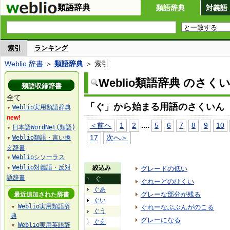
類語辞典
類語辞典
対義語
索引
ランキング
Weblio 辞書
＞
類語辞典
＞ 索引
Weblio類語辞典 のさく
類語収録辞書
全て
「ぐ」から始まる用語のさくいん
Weblio実用類語辞典
▼
new!
...
.
＜前へ
1
2
5
6
7
8
9
10
日本語WordNet(類語)
▼
17
次へ＞
Weblio類語・言い換
▼
え辞書
Weblioシソーラス
▼
Weblio対義語・反対
絞込み
グレードの低い
▼
語辞書
ぐ
ぐれーどのひくい
ぐあ
グレーな部分が残る
最近追加された辞書
ぐい
Weblio実用類語辞
ぐれーなぶぶんがのこる
▼
ぐう
典
グレーになる
ぐえ
Weblio実用英語辞
▼