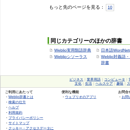
もっと先のページを見る：
10
同じカテゴリーのほかの辞書
Weblio実用類語辞典
日本語WordNet
Weblioシソーラス
Weblio対義語
辞書
ビジネス
｜
業界用語
｜
コンピュータ
｜
文化
｜
生活
｜
ヘルスケア
｜
趣味
｜
ご利用にあたって
便利な機能
お問合
・
Weblio辞書とは
・
ウェブリオのアプリ
・
お問
・
検索の仕方
・
ヘルプ
・
利用規約
・
プライバシーポリシー
・
サイトマップ
・
クッキー・アクセスデータに