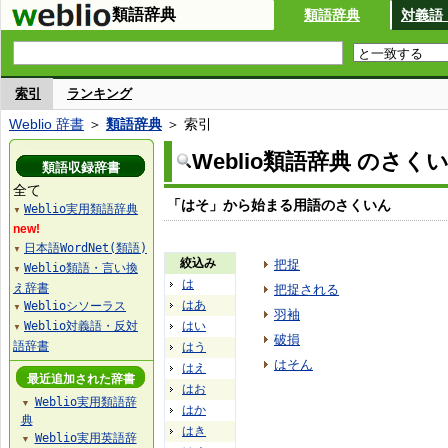
類語辞典
類語辞典
対義語
索引
ランキング
Weblio 辞書
＞
類語辞典
＞ 索引
Weblio類語辞典 のさく
類語収録辞書
全て
「はそ」から始まる用語のさくいん
Weblio実用類語辞典
▼
new!
日本語WordNet(類語)
▼
絞込み
把捉
Weblio類語・言い換
▼
は
え辞書
把捉される
はあ
Weblioシソーラス
▼
羽袖
Weblio対義語・反対
はい
▼
破損
語辞書
はう
はそん
はえ
最近追加された辞書
はお
Weblio実用類語辞
▼
はか
典
はき
Weblio実用英語辞
▼