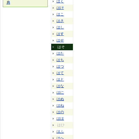
はく
典
はけ
はこ
はさ
はし
はす
はせ
はそ
はた
はち
はつ
はて
はと
はな
はに
はぬ
はね
はの
はは
はひ
はふ
はへ