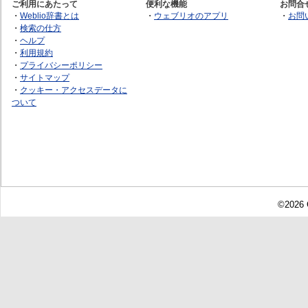
ご利用にあたって
便利な機能
お問合
・
Weblio辞書とは
・
ウェブリオのアプリ
・
お問
・
検索の仕方
・
ヘルプ
・
利用規約
・
プライバシーポリシー
・
サイトマップ
・
クッキー・アクセスデータに
ついて
©2026 