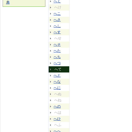
へく
典
へけ
へこ
へさ
へし
へす
へせ
へそ
へた
へち
へつ
へて
へと
へな
へに
へぬ
へね
への
へは
へひ
へふ
へへ