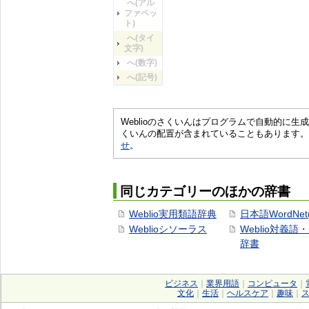
へ(アル
ファベッ
ト)
へ(タイ
文字)
へ(数字)
へ(記号)
Weblioのさくいんはプログラムで自動的に
くいんの配置が含まれていることもあります。
せ
。
同じカテゴリーのほかの辞書
Weblio実用類語辞典
日本語WordNet
Weblioシソーラス
Weblio対義語
辞書
ビジネス
｜
業界用語
｜
コンピュータ
｜
文化
｜
生活
｜
ヘルスケア
｜
趣味
｜