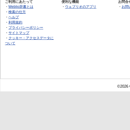
ご利用にあたって
便利な機能
お問合
・
Weblio辞書とは
・
ウェブリオのアプリ
・
お問
・
検索の仕方
・
ヘルプ
・
利用規約
・
プライバシーポリシー
・
サイトマップ
・
クッキー・アクセスデータに
ついて
©2026 