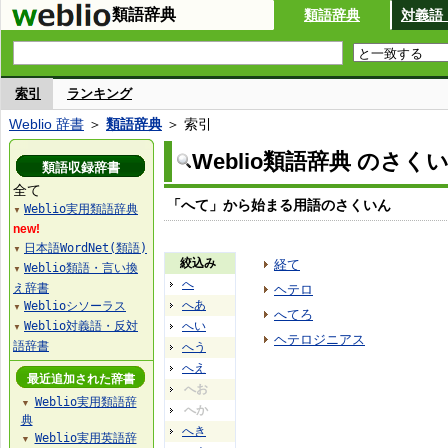
類語辞典
類語辞典
対義語
索引
ランキング
Weblio 辞書
＞
類語辞典
＞ 索引
Weblio類語辞典 のさく
類語収録辞書
全て
「へて」から始まる用語のさくいん
Weblio実用類語辞典
▼
new!
日本語WordNet(類語)
▼
絞込み
経て
Weblio類語・言い換
▼
へ
え辞書
ヘテロ
へあ
Weblioシソーラス
▼
へてろ
Weblio対義語・反対
へい
▼
ヘテロジニアス
語辞書
へう
へえ
最近追加された辞書
へお
Weblio実用類語辞
▼
へか
典
へき
Weblio実用英語辞
▼