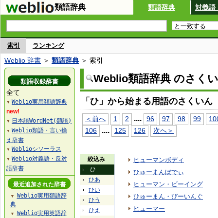
類語辞典
類語辞典
対義語
索引
ランキング
Weblio 辞書
＞
類語辞典
＞ 索引
Weblio類語辞典 のさく
類語収録辞書
全て
「ひ」から始まる用語のさくいん
Weblio実用類語辞典
▼
new!
...
.
＜前へ
1
2
96
97
98
99
10
日本語WordNet(類語)
▼
...
.
106
125
126
次へ＞
Weblio類語・言い換
▼
え辞書
Weblioシソーラス
▼
Weblio対義語・反対
絞込み
ヒューマンボディ
▼
語辞書
ひ
ひゅーまんぼでぃ
ひあ
ヒューマン・ビーイング
最近追加された辞書
ひい
Weblio実用類語辞
ひゅーまん・びーいんぐ
▼
ひう
典
ヒューマー
ひえ
Weblio実用英語辞
▼