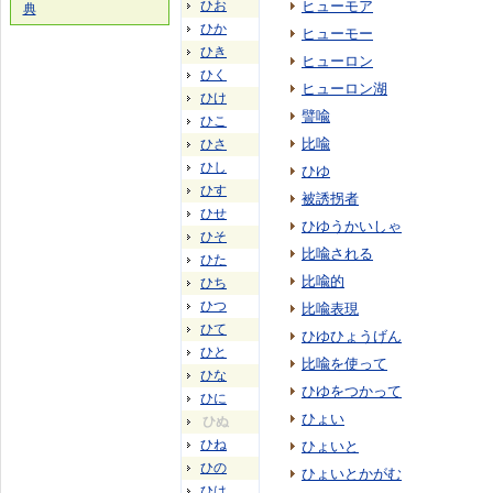
ひお
ヒューモア
典
ひか
ヒューモー
ひき
ヒューロン
ひく
ヒューロン湖
ひけ
譬喩
ひこ
比喩
ひさ
ひし
ひゆ
ひす
被誘拐者
ひせ
ひゆうかいしゃ
ひそ
比喩される
ひた
比喩的
ひち
ひつ
比喩表現
ひて
ひゆひょうげん
ひと
比喩を使って
ひな
ひゆをつかって
ひに
ひょい
ひぬ
ひね
ひょいと
ひの
ひょいとかがむ
ひは