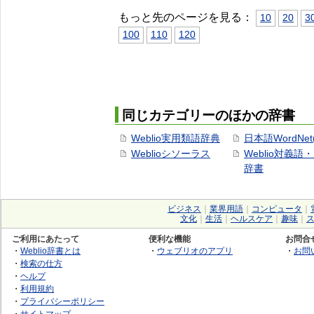
もっと先のページを見る：
10
20
3
100
110
120
同じカテゴリーのほかの辞書
Weblio実用類語辞典
日本語WordNet
Weblioシソーラス
Weblio対義語
辞書
ビジネス
｜
業界用語
｜
コンピュータ
｜
文化
｜
生活
｜
ヘルスケア
｜
趣味
｜
ご利用にあたって
便利な機能
お問合
・
Weblio辞書とは
・
ウェブリオのアプリ
・
お問
・
検索の仕方
・
ヘルプ
・
利用規約
・
プライバシーポリシー
・
サイトマップ