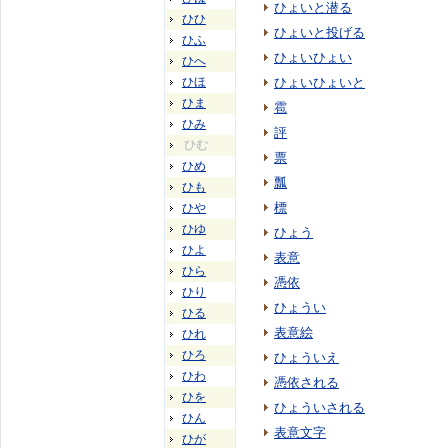
ひょいと潜る
ひひ
ひょいと投げる
ひふ
ひょいひょい
ひへ
ひほ
ひょいひょいと
ひま
雹
ひみ
評
ひむ
票
ひめ
瓢
ひも
標
ひや
ひゆ
ひょう
ひよ
表意
ひら
憑依
ひり
ひょうい
ひる
表意絵
ひれ
ひろ
ひょういえ
ひわ
憑依される
ひを
ひょういされる
ひん
表意文字
ひが