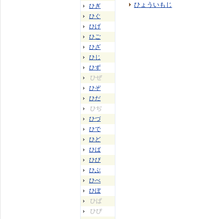
ひょういもじ
ひぎ
ひぐ
ひげ
ひご
ひざ
ひじ
ひず
ひぜ
ひぞ
ひだ
ひぢ
ひづ
ひで
ひど
ひば
ひび
ひぶ
ひべ
ひぼ
ひぱ
ひぴ