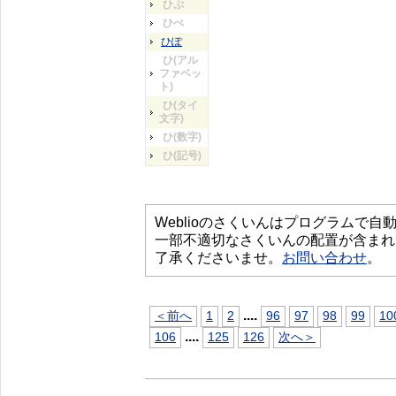
ひぷ
ひぺ
ひぽ
ひ(アル
ファベッ
ト)
ひ(タイ
文字)
ひ(数字)
ひ(記号)
Weblioのさくいんはプログラムで
一部不適切なさくいんの配置が含まれ
了承くださいませ。
お問い合わせ
。
...
.
＜前へ
1
2
96
97
98
99
10
...
.
106
125
126
次へ＞