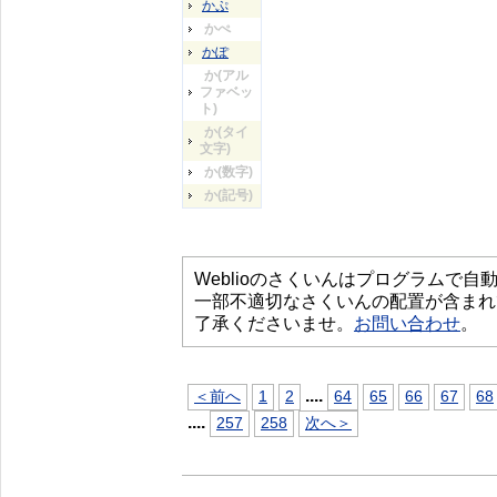
かぷ
かぺ
かぽ
か(アル
ファベッ
ト)
か(タイ
文字)
か(数字)
か(記号)
Weblioのさくいんはプログラムで
一部不適切なさくいんの配置が含まれ
了承くださいませ。
お問い合わせ
。
...
.
＜前へ
1
2
64
65
66
67
68
...
.
257
258
次へ＞