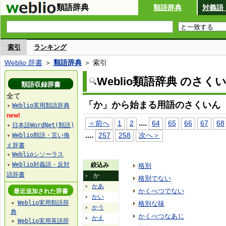
類語辞典
類語辞典
対義語
索引
ランキング
Weblio 辞書
＞
類語辞典
＞ 索引
Weblio類語辞典 のさく
類語収録辞書
全て
「か」から始まる用語のさくいん
Weblio実用類語辞典
▼
new!
...
.
＜前へ
1
2
64
65
66
67
68
日本語WordNet(類語)
▼
...
.
257
258
次へ＞
Weblio類語・言い換
▼
え辞書
Weblioシソーラス
▼
Weblio対義語・反対
絞込み
格別
▼
語辞書
か
格別でない
かあ
かくべつでない
最近追加された辞書
かい
Weblio実用類語辞
格別な味
▼
かう
典
かくべつなあじ
かえ
Weblio実用英語辞
▼