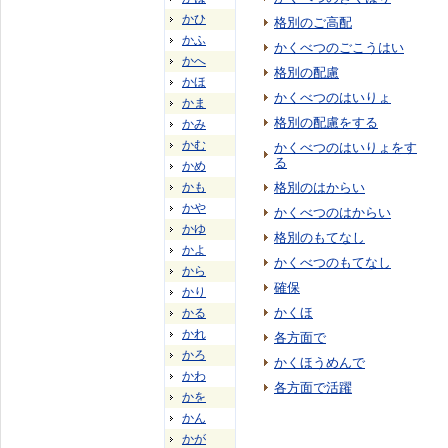
かひ
格別のご高配
かふ
かくべつのごこうはい
かへ
格別の配慮
かほ
かくべつのはいりょ
かま
格別の配慮をする
かみ
かむ
かくべつのはいりょをす
る
かめ
かも
格別のはからい
かや
かくべつのはからい
かゆ
格別のもてなし
かよ
かくべつのもてなし
から
確保
かり
かくほ
かる
かれ
各方面で
かろ
かくほうめんで
かわ
各方面で活躍
かを
かん
かが