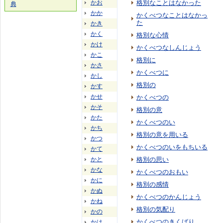
かお
格別なことはなかった
典
かか
かくべつなことはなかっ
た
かき
かく
格別な心情
かけ
かくべつなしんじょう
かこ
格別に
かさ
かくべつに
かし
格別の
かす
かせ
かくべつの
かそ
格別の意
かた
かくべつのい
かち
格別の意を用いる
かつ
かくべつのいをもちいる
かて
かと
格別の思い
かな
かくべつのおもい
かに
格別の感情
かぬ
かくべつのかんじょう
かね
格別の気配り
かの
かくべつのきくばり
かは