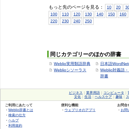
もっと先のページを見る：
10
20
3
100
110
120
130
140
150
160
220
230
240
250
同じカテゴリーのほかの辞書
Weblio実用類語辞典
日本語WordNet
Weblioシソーラス
Weblio対義語
辞書
ビジネス
｜
業界用語
｜
コンピュータ
｜
文化
｜
生活
｜
ヘルスケア
｜
趣味
｜
ご利用にあたって
便利な機能
お問合
・
Weblio辞書とは
・
ウェブリオのアプリ
・
お問
・
検索の仕方
・
ヘルプ
・
利用規約