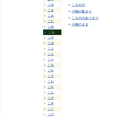
こほ
こものの
こま
小物の集まり
こみ
こもののあつまり
こむ
小物のまま
こめ
こも
こや
こゆ
こよ
こら
こり
こる
これ
ころ
こわ
こを
こん
こが
こぎ
こぐ
こげ