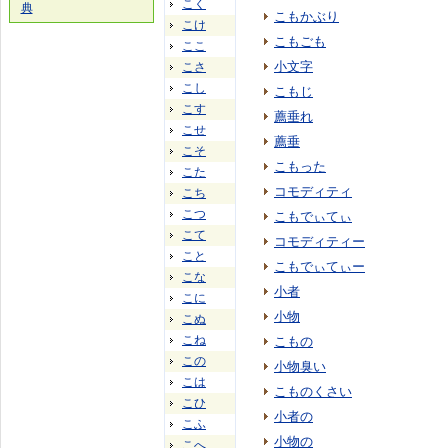
こく
典
こもかぶり
こけ
こもごも
ここ
小文字
こさ
こし
こもじ
こす
薦垂れ
こせ
薦垂
こそ
こもった
こた
コモディティ
こち
こつ
こもでぃてぃ
こて
コモディティー
こと
こもでぃてぃー
こな
小者
こに
小物
こぬ
こね
こもの
この
小物臭い
こは
こものくさい
こひ
小者の
こふ
小物の
こへ