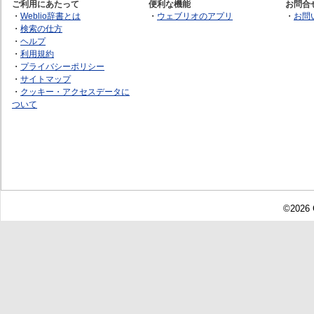
ご利用にあたって
便利な機能
お問合
・
Weblio辞書とは
・
ウェブリオのアプリ
・
お問
・
検索の仕方
・
ヘルプ
・
利用規約
・
プライバシーポリシー
・
サイトマップ
・
クッキー・アクセスデータに
ついて
©2026 