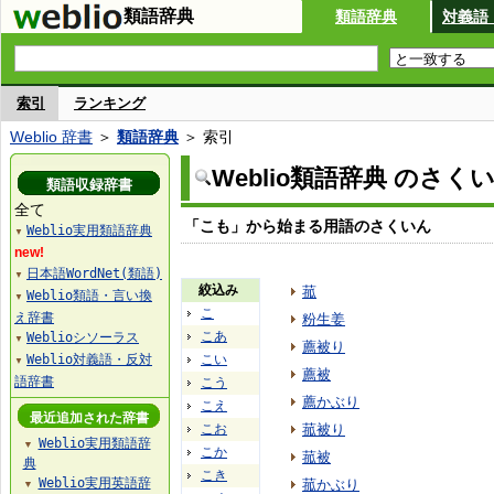
類語辞典
類語辞典
対義語
索引
ランキング
Weblio 辞書
＞
類語辞典
＞ 索引
Weblio類語辞典 のさく
類語収録辞書
全て
「こも」から始まる用語のさくいん
Weblio実用類語辞典
▼
new!
日本語WordNet(類語)
▼
絞込み
菰
Weblio類語・言い換
▼
こ
え辞書
粉生姜
こあ
Weblioシソーラス
▼
薦被り
Weblio対義語・反対
こい
▼
薦被
語辞書
こう
薦かぶり
こえ
最近追加された辞書
こお
菰被り
Weblio実用類語辞
▼
こか
菰被
典
こき
Weblio実用英語辞
菰かぶり
▼