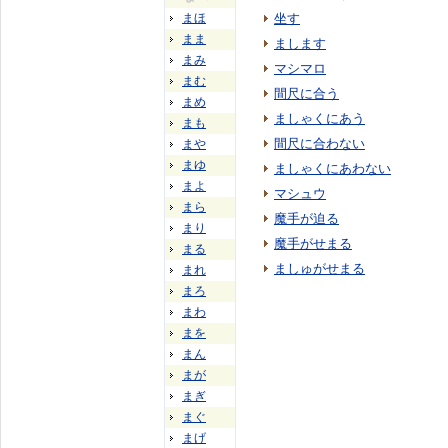
まほ
坐す
まま
まします
まみ
マシマロ
まむ
間尺に合う
まめ
ましゃくにあう
まも
間尺に合わない
まや
まゆ
ましゃくにあわない
まよ
マシュウ
まら
魔手が迫る
まり
魔手がせまる
まる
ましゅがせまる
まれ
まろ
まわ
まを
まん
まが
まぎ
まぐ
まげ