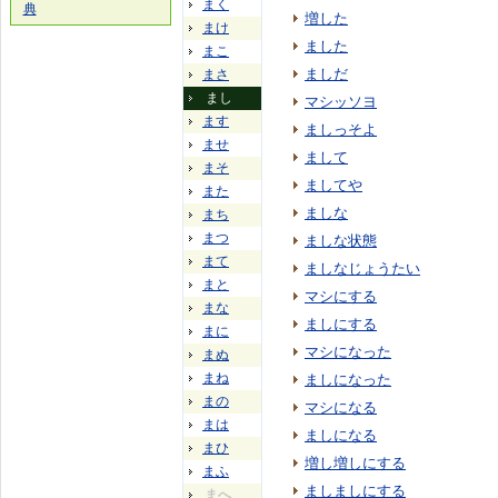
まく
典
増した
まけ
ました
まこ
ましだ
まさ
まし
マシッソヨ
ます
ましっそよ
ませ
まして
まそ
ましてや
また
ましな
まち
まつ
ましな状態
まて
ましなじょうたい
まと
マシにする
まな
ましにする
まに
マシになった
まぬ
まね
ましになった
まの
マシになる
まは
ましになる
まひ
増し増しにする
まふ
ましましにする
まへ