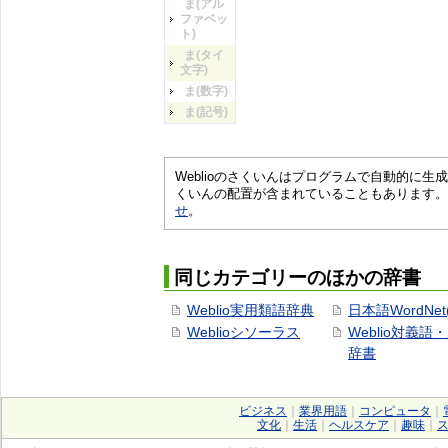
ま(アル
ファベッ
ト)
ま(タイ
文字)
ま(数字)
ま(記号)
Weblioのさくいんはプログラムで自動的に
くいんの配置が含まれていることもあります。
せ
。
同じカテゴリーのほかの辞書
Weblio実用類語辞典
日本語WordNet
Weblioシソーラス
Weblio対義語
辞書
ビジネス
｜
業界用語
｜
コンピュータ
｜
文化
｜
生活
｜
ヘルスケア
｜
趣味
｜