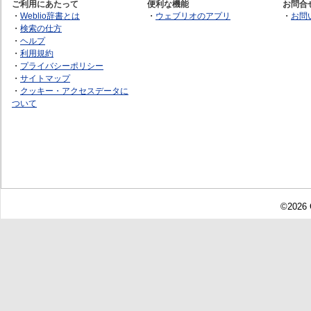
ご利用にあたって
便利な機能
お問合
・
Weblio辞書とは
・
ウェブリオのアプリ
・
お問
・
検索の仕方
・
ヘルプ
・
利用規約
・
プライバシーポリシー
・
サイトマップ
・
クッキー・アクセスデータに
ついて
©2026 