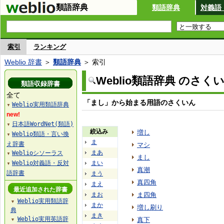
類語辞典
類語辞典
対義語
索引
ランキング
Weblio 辞書
＞
類語辞典
＞ 索引
Weblio類語辞典 のさく
類語収録辞書
全て
「まし」から始まる用語のさくいん
Weblio実用類語辞典
▼
new!
日本語WordNet(類語)
▼
絞込み
増し
Weblio類語・言い換
▼
ま
え辞書
マシ
まあ
Weblioシソーラス
▼
まし
Weblio対義語・反対
まい
▼
真潮
語辞書
まう
真四角
まえ
最近追加された辞書
まお
ま四角
Weblio実用類語辞
▼
まか
増し刷り
典
まき
Weblio実用英語辞
真下
▼