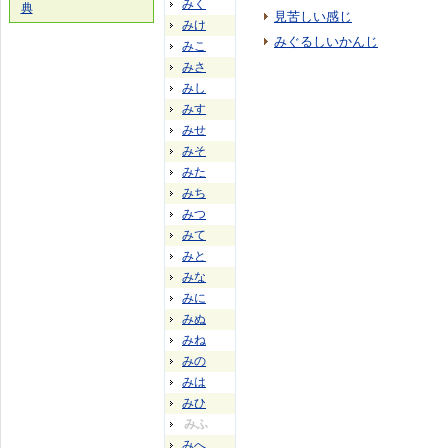
みく
典
見苦しい感じ
みけ
みぐるしいかんじ
みこ
みさ
みし
みす
みせ
みそ
みた
みち
みつ
みて
みと
みな
みに
みぬ
みね
みの
みは
みひ
みふ
みへ