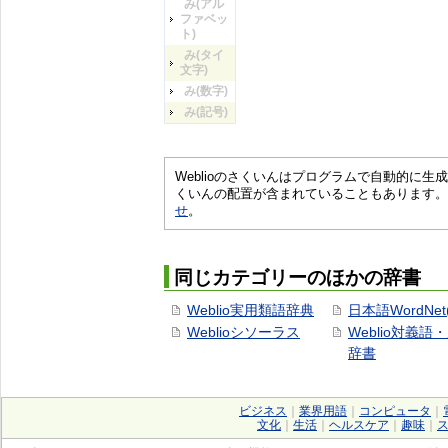
み(アル
ファベッ
ト)
み(タイ
文字)
み(数字)
み(記号)
Weblioのさくいんはプログラムで自動的に
くいんの配置が含まれていることもあります。
せ
。
同じカテゴリーのほかの辞書
Weblio実用類語辞典
日本語WordNet
Weblioシソーラス
Weblio対義語
辞書
ビジネス
｜
業界用語
｜
コンピュータ
｜
文化
｜
生活
｜
ヘルスケア
｜
趣味
｜