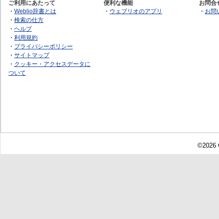
ご利用にあたって
便利な機能
お問合
・
Weblio辞書とは
・
ウェブリオのアプリ
・
お問
・
検索の仕方
・
ヘルプ
・
利用規約
・
プライバシーポリシー
・
サイトマップ
・
クッキー・アクセスデータに
ついて
©2026 