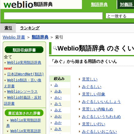
類語辞典
類語辞典
対義語
索引
ランキング
Weblio 辞書
＞
類語辞典
＞ 索引
Weblio類語辞典 のさく
類語収録辞書
全て
「みぐ」から始まる用語のさくいん
Weblio実用類語辞典
▼
new!
日本語WordNet(類語)
▼
絞込み
見苦しい
Weblio類語・言い換
▼
み
え辞書
みぐるしい
みあ
Weblioシソーラス
▼
見苦しい印象
Weblio対義語・反対
みい
▼
みぐるしいいんしょう
語辞書
みう
見苦しい内輪もめ
みえ
最近追加された辞書
みお
みぐるしいうちわもめ
Weblio実用類語辞
▼
みか
見苦しい行い
典
みき
Weblio実用英語辞
みぐるしいおこない
▼