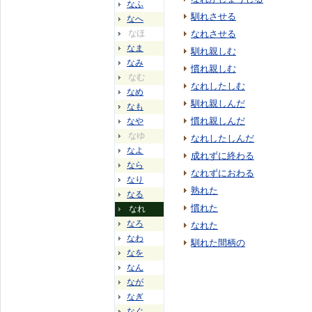
なふ
馴れさせる
なへ
なほ
なれさせる
なま
馴れ親しむ
なみ
慣れ親しむ
なむ
なれしたしむ
なめ
馴れ親しんだ
なも
慣れ親しんだ
なや
なゆ
なれしたしんだ
なよ
成れずに終わる
なら
なれずにおわる
なり
熟れた
なる
慣れた
なれ
なろ
なれた
なわ
馴れた間柄の
なを
なん
なが
なぎ
なぐ