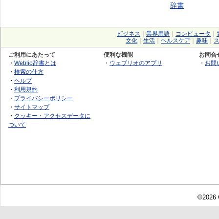
辞書
ビジネス
｜
業界用語
｜
コンピュータ
｜
文化
｜
生活
｜
ヘルスケア
｜
趣味
｜
ご利用にあたって
便利な機能
お問合
・
Weblio辞書とは
・
ウェブリオのアプリ
・
お問
・
検索の仕方
・
ヘルプ
・
利用規約
・
プライバシーポリシー
・
サイトマップ
・
クッキー・アクセスデータに
ついて
©2026 