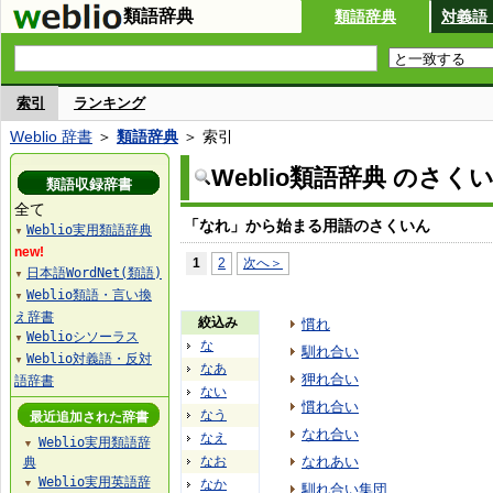
類語辞典
類語辞典
対義語
索引
ランキング
Weblio 辞書
＞
類語辞典
＞ 索引
Weblio類語辞典 のさく
類語収録辞書
全て
「なれ」から始まる用語のさくいん
Weblio実用類語辞典
▼
new!
1
2
次へ＞
日本語WordNet(類語)
▼
Weblio類語・言い換
▼
え辞書
絞込み
慣れ
Weblioシソーラス
▼
な
馴れ合い
Weblio対義語・反対
▼
なあ
狎れ合い
語辞書
ない
慣れ合い
なう
最近追加された辞書
なれ合い
なえ
Weblio実用類語辞
▼
なお
なれあい
典
Weblio実用英語辞
なか
▼
馴れ合い集団