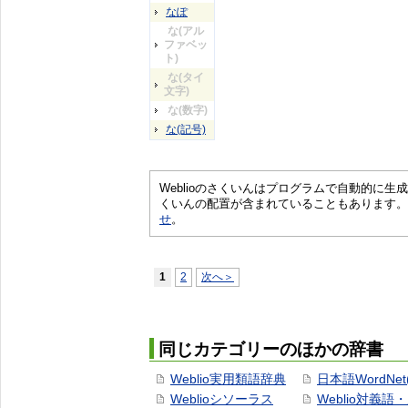
なぽ
な(アル
ファベッ
ト)
な(タイ
文字)
な(数字)
な(記号)
Weblioのさくいんはプログラムで自動的に
くいんの配置が含まれていることもあります。
せ
。
1
2
次へ＞
同じカテゴリーのほかの辞書
Weblio実用類語辞典
日本語WordNet
Weblioシソーラス
Weblio対義語