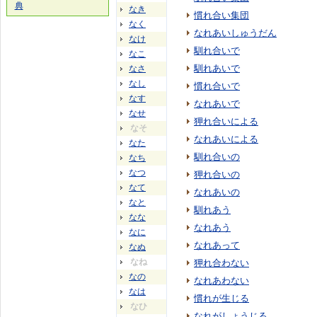
典
なき
慣れ合い集団
なく
なれあいしゅうだん
なけ
馴れ合いで
なこ
馴れあいで
なさ
なし
慣れ合いで
なす
なれあいで
なせ
狎れ合いによる
なそ
なれあいによる
なた
馴れ合いの
なち
なつ
狎れ合いの
なて
なれあいの
なと
馴れあう
なな
なれあう
なに
なれあって
なぬ
なね
狎れ合わない
なの
なれあわない
なは
慣れが生じる
なひ
なれがしょうじる