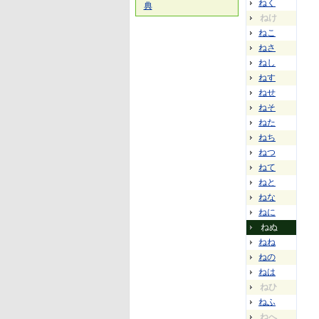
ねく
典
ねけ
ねこ
ねさ
ねし
ねす
ねせ
ねそ
ねた
ねち
ねつ
ねて
ねと
ねな
ねに
ねぬ
ねね
ねの
ねは
ねひ
ねふ
ねへ