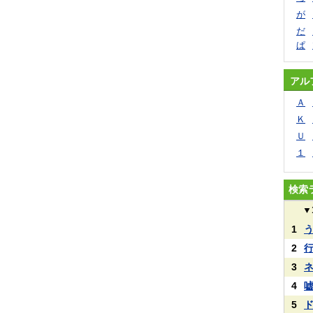
が
だ
ぱ
アル
Ａ
Ｋ
Ｕ
１
検索
▼
1
2
3
4
5