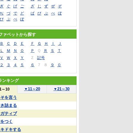
ぎ
ぐ
げ
ご
ざ
じ
ず
ぜ
ぞ
ぢ
づ
で
ど
ば
び
ぶ
べ
ぼ
ぴ
ぷ
ぺ
ぽ
ファベットから探す
Ｂ
Ｃ
Ｄ
Ｅ
Ｆ
Ｇ
Ｈ
Ｉ
Ｊ
Ｌ
Ｍ
Ｎ
Ｏ
Ｐ
Ｑ
Ｒ
Ｓ
Ｔ
Ｖ
Ｗ
Ｘ
Ｙ
Ｚ
記号
２
３
４
５
６
７
８
９
０
ランキング
▼
11～20
▼
21～30
1～10
うそを言う
行き詰まる
ネガティブ
嘘をつく
ドキドキする