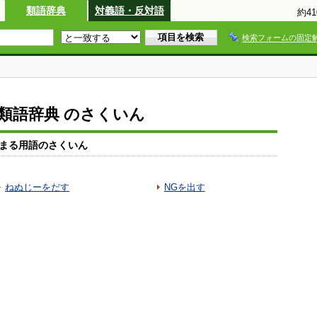
類語辞典
対義語・反対語
約4
検索フォームの固定
io類語辞典 のさくいん
まる用語のさくいん
ねぬじーをだす
NGを出す