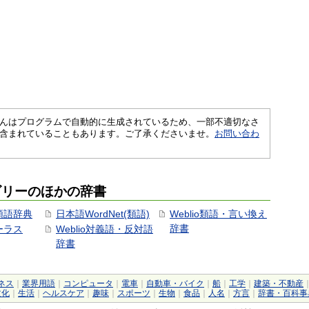
さくいんはプログラムで自動的に生成されているため、一部不適切なさ
含まれていることもあります。ご了承くださいませ。
お問い合わ
ゴリーのほかの辞書
用類語辞典
日本語WordNet(類語)
Weblio類語・言い換え
辞書
ソーラス
Weblio対義語・反対語
辞書
ネス
｜
業界用語
｜
コンピュータ
｜
電車
｜
自動車・バイク
｜
船
｜
工学
｜
建築・不動産
文化
｜
生活
｜
ヘルスケア
｜
趣味
｜
スポーツ
｜
生物
｜
食品
｜
人名
｜
方言
｜
辞書・百科事