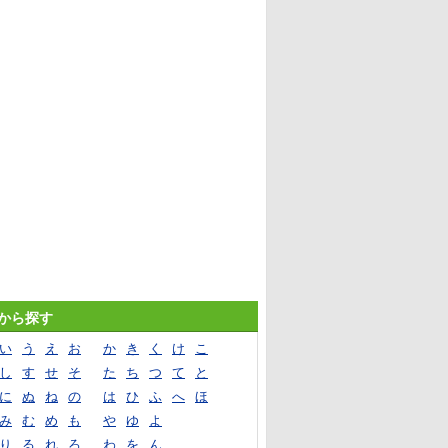
音から探す
い
う
え
お
か
き
く
け
こ
し
す
せ
そ
た
ち
つ
て
と
に
ぬ
ね
の
は
ひ
ふ
へ
ほ
み
む
め
も
や
ゆ
よ
り
る
れ
ろ
わ
を
ん