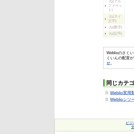
ね(アル
ファベッ
ト)
ね(タイ
文字)
ね(数字)
ね(記号)
Weblioの
くいんの配置が
せ
。
同じカテ
Weblio実
Weblioシ
ビジ