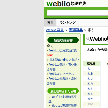
類語辞典
索引
ランキング
Weblio 辞書
＞
類語辞典
＞ 索引
Webl
類語収録辞書
全て
「ねぬ」から始
Weblio実用類語辞典
▼
new!
日本語WordNet(類語)
▼
絞込み
Weblio類語・言い換
▼
ね
え辞書
ねあ
Weblioシソーラス
▼
Weblio対義語・反対
ねい
▼
語辞書
ねう
ねえ
最近追加された辞書
ねお
Weblio実用類語辞
▼
ねか
典
ねき
Weblio実用英語辞
▼