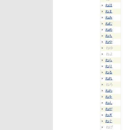
ねほ
ねま
ねみ
ねむ
ねめ
ねも
ねや
ねゆ
ねよ
ねら
ねり
ねる
ねれ
ねろ
ねわ
ねを
ねん
ねが
ねぎ
ねぐ
ねげ