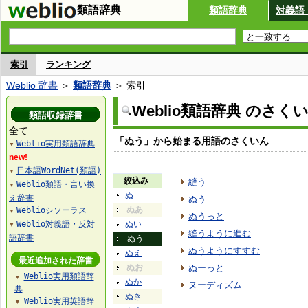
類語辞典
類語辞典
対義語
索引
ランキング
Weblio 辞書
＞
類語辞典
＞ 索引
Weblio類語辞典 のさく
類語収録辞書
全て
「ぬう」から始まる用語のさくいん
Weblio実用類語辞典
▼
new!
日本語WordNet(類語)
▼
絞込み
縫う
Weblio類語・言い換
▼
ぬ
え辞書
ぬう
ぬあ
Weblioシソーラス
▼
ぬうっと
Weblio対義語・反対
ぬい
▼
縫うように進む
語辞書
ぬう
ぬうようにすすむ
ぬえ
最近追加された辞書
ぬお
ぬーっと
Weblio実用類語辞
▼
ぬか
ヌーディズム
典
ぬき
Weblio実用英語辞
▼