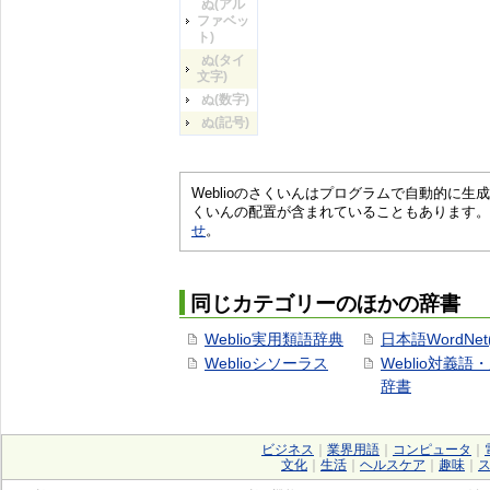
ぬ(アル
ファベッ
ト)
ぬ(タイ
文字)
ぬ(数字)
ぬ(記号)
Weblioのさくいんはプログラムで自動的に
くいんの配置が含まれていることもあります。
せ
。
同じカテゴリーのほかの辞書
Weblio実用類語辞典
日本語WordNet
Weblioシソーラス
Weblio対義語
辞書
ビジネス
｜
業界用語
｜
コンピュータ
｜
文化
｜
生活
｜
ヘルスケア
｜
趣味
｜