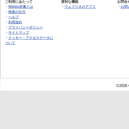
ご利用にあたって
便利な機能
お問合
・
Weblio辞書とは
・
ウェブリオのアプリ
・
お問
・
検索の仕方
・
ヘルプ
・
利用規約
・
プライバシーポリシー
・
サイトマップ
・
クッキー・アクセスデータに
ついて
©2026 