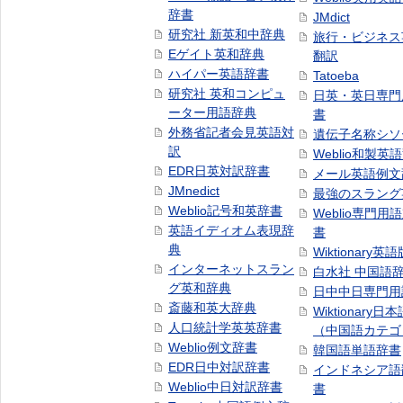
辞書
JMdict
研究社 新英和中辞典
旅行・ビジネス
Eゲイト英和辞典
翻訳
ハイパー英語辞書
Tatoeba
研究社 英和コンピュ
日英・英日専門
ーター用語辞典
書
外務省記者会見英語対
遺伝子名称シソ
訳
Weblio和製英
EDR日英対訳辞書
メール英語例文
JMnedict
最強のスラング
Weblio記号和英辞書
Weblio専門用
英語イディオム表現辞
書
典
Wiktionary英語
インターネットスラン
白水社 中国語
グ英和辞典
日中中日専門用
斎藤和英大辞典
Wiktionary日
人口統計学英英辞書
（中国語カテゴ
Weblio例文辞書
韓国語単語辞書
EDR日中対訳辞書
インドネシア語
Weblio中日対訳辞書
書