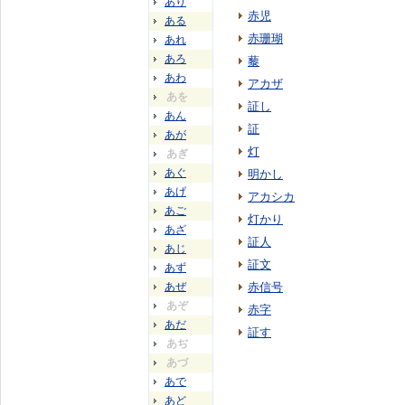
あり
赤児
ある
赤珊瑚
あれ
あろ
藜
あわ
アカザ
あを
証し
あん
証
あが
灯
あぎ
あぐ
明かし
あげ
アカシカ
あご
灯かり
あざ
証人
あじ
証文
あず
あぜ
赤信号
あぞ
赤字
あだ
証す
あぢ
あづ
あで
あど