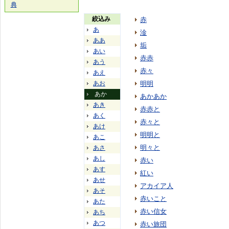
典
絞込み
赤
あ
淦
ああ
垢
あい
赤赤
あう
赤々
あえ
あお
明明
あか
あかあか
あき
赤赤と
あく
赤々と
あけ
明明と
あこ
明々と
あさ
あし
赤い
あす
紅い
あせ
アカイア人
あそ
赤いこと
あた
赤い信女
あち
あつ
赤い旅団