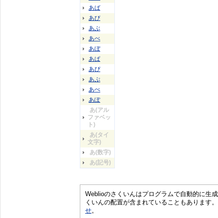
あば
あび
あぶ
あべ
あぼ
あぱ
あぴ
あぷ
あぺ
あぽ
あ(アル
ファベッ
ト)
あ(タイ
文字)
あ(数字)
あ(記号)
Weblioのさくいんはプログラムで自動的に
くいんの配置が含まれていることもあります。
せ
。