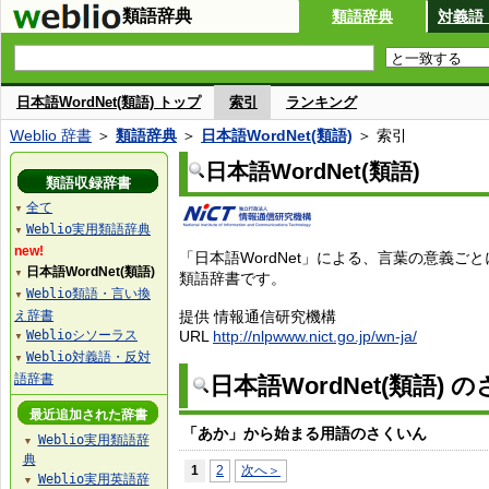
類語辞典
類語辞典
対義語
日本語WordNet(類語) トップ
索引
ランキング
Weblio 辞書
＞
類語辞典
＞
日本語WordNet(類語)
＞ 索引
日本語WordNet(類語)
類語収録辞書
全て
▼
Weblio実用類語辞典
▼
new!
「日本語WordNet」による、言葉の意義ご
日本語WordNet(類語)
▼
類語辞書です。
Weblio類語・言い換
▼
え辞書
提供 情報通信研究機構
Weblioシソーラス
URL
http://nlpwww.nict.go.jp/wn-ja/
▼
Weblio対義語・反対
▼
語辞書
日本語WordNet(類語) 
最近追加された辞書
「あか」から始まる用語のさくいん
Weblio実用類語辞
▼
典
1
2
次へ＞
Weblio実用英語辞
▼