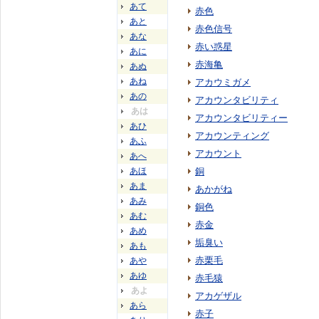
あて
赤色
あと
赤色信号
あな
赤い惑星
あに
赤海亀
あぬ
あね
アカウミガメ
あの
アカウンタビリティ
あは
アカウンタビリティー
あひ
アカウンティング
あふ
アカウント
あへ
あほ
銅
あま
あかがね
あみ
銅色
あむ
赤金
あめ
垢臭い
あも
赤栗毛
あや
あゆ
赤毛猿
あよ
アカゲザル
あら
赤子