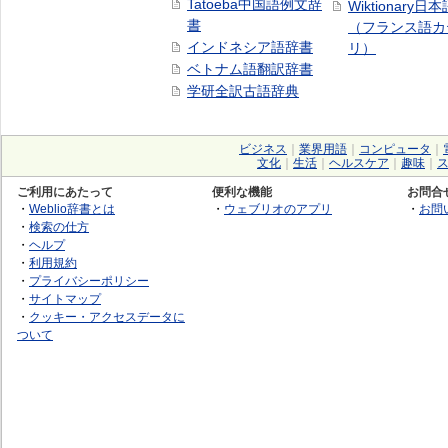
Tatoeba中国語例文辞
Wiktionary日
書
（フランス語カ
インドネシア語辞書
リ）
ベトナム語翻訳辞書
学研全訳古語辞典
ビジネス
｜
業界用語
｜
コンピュータ
｜
文化
｜
生活
｜
ヘルスケア
｜
趣味
｜
ご利用にあたって
便利な機能
お問合
・
Weblio辞書とは
・
ウェブリオのアプリ
・
お問
・
検索の仕方
・
ヘルプ
・
利用規約
・
プライバシーポリシー
・
サイトマップ
・
クッキー・アクセスデータに
ついて