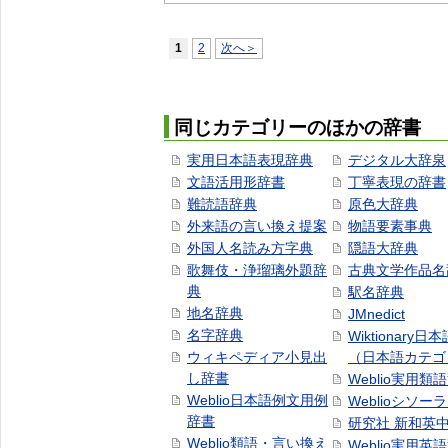
1
2
次へ＞
同じカテゴリーのほかの辞書
実用日本語表現辞典
デジタル大辞泉
文語活用形辞書
丁寧表現の辞書
難読語辞典
原色大辞典
外来語の言い換え提案
物語要素事典
外国人名読み方字典
隠語大辞典
歌舞伎・浄瑠璃外題辞
古典文学作品名
典
駅名辞典
地名辞典
JMnedict
名字辞典
Wiktionary日
ウィキペディア小見出
（日本語カテゴ
し辞書
Weblio実用類
Weblio日本語例文用例
Weblioシソー
辞書
研究社 新和英
Weblio類語・言い換え
Weblio実用英