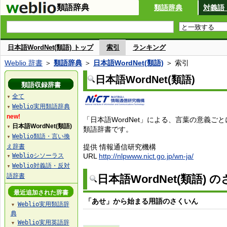
類語辞典
類語辞典
対義語
日本語WordNet(類語) トップ
索引
ランキング
Weblio 辞書
＞
類語辞典
＞
日本語WordNet(類語)
＞ 索引
日本語WordNet(類語)
類語収録辞書
全て
▼
Weblio実用類語辞典
▼
new!
「日本語WordNet」による、言葉の意義ご
日本語WordNet(類語)
▼
類語辞書です。
Weblio類語・言い換
▼
え辞書
提供 情報通信研究機構
Weblioシソーラス
URL
http://nlpwww.nict.go.jp/wn-ja/
▼
Weblio対義語・反対
▼
語辞書
日本語WordNet(類語) 
最近追加された辞書
「あせ」から始まる用語のさくいん
Weblio実用類語辞
▼
典
Weblio実用英語辞
▼