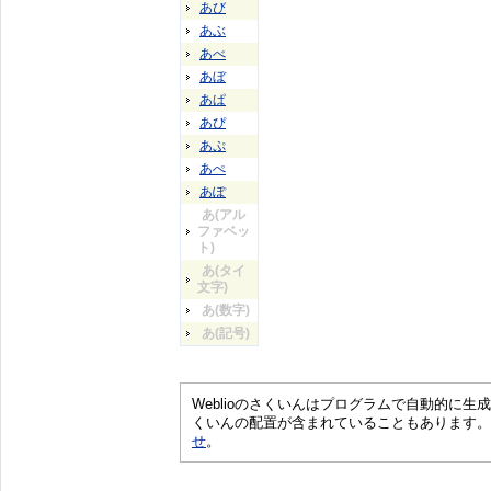
あび
あぶ
あべ
あぼ
あぱ
あぴ
あぷ
あぺ
あぽ
あ(アル
ファベッ
ト)
あ(タイ
文字)
あ(数字)
あ(記号)
Weblioのさくいんはプログラムで自動的に
くいんの配置が含まれていることもあります。
せ
。