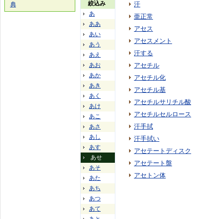
絞込み
汗
典
あ
亜正常
ああ
アセス
あい
アセスメント
あう
汗する
あえ
あお
アセチル
あか
アセチル化
あき
アセチル基
あく
アセチルサリチル酸
あけ
アセチルセルロース
あこ
汗手拭
あさ
あし
汗手拭い
あす
アセテートディスク
あせ
アセテート盤
あそ
アセトン体
あた
あち
あつ
あて