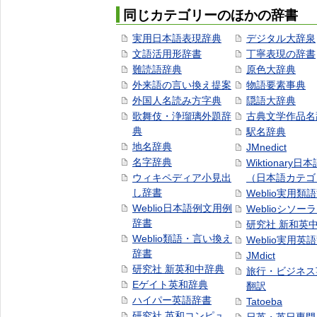
同じカテゴリーのほかの辞書
実用日本語表現辞典
デジタル大辞泉
文語活用形辞書
丁寧表現の辞書
難読語辞典
原色大辞典
外来語の言い換え提案
物語要素事典
外国人名読み方字典
隠語大辞典
歌舞伎・浄瑠璃外題辞
古典文学作品名
典
駅名辞典
地名辞典
JMnedict
名字辞典
Wiktionary日
ウィキペディア小見出
（日本語カテゴ
し辞書
Weblio実用類
Weblio日本語例文用例
Weblioシソー
辞書
研究社 新和英
Weblio類語・言い換え
Weblio実用英
辞書
JMdict
研究社 新英和中辞典
旅行・ビジネス
Eゲイト英和辞典
翻訳
ハイパー英語辞書
Tatoeba
研究社 英和コンピュ