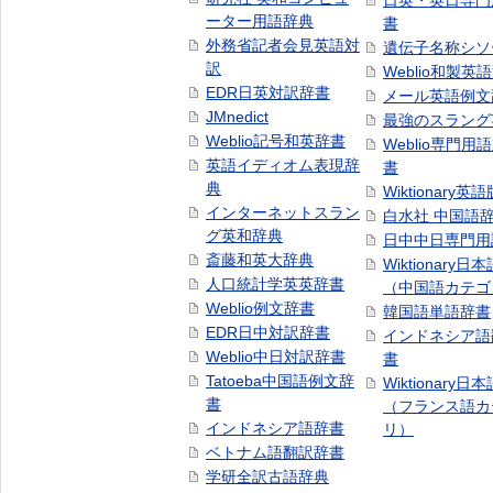
日英・英日専門
ーター用語辞典
書
外務省記者会見英語対
遺伝子名称シソ
訳
Weblio和製英
EDR日英対訳辞書
メール英語例文
JMnedict
最強のスラング
Weblio記号和英辞書
Weblio専門用
英語イディオム表現辞
書
典
Wiktionary英語
インターネットスラン
白水社 中国語
グ英和辞典
日中中日専門用
斎藤和英大辞典
Wiktionary日
人口統計学英英辞書
（中国語カテゴ
Weblio例文辞書
韓国語単語辞書
EDR日中対訳辞書
インドネシア語
Weblio中日対訳辞書
書
Tatoeba中国語例文辞
Wiktionary日
書
（フランス語カ
インドネシア語辞書
リ）
ベトナム語翻訳辞書
学研全訳古語辞典