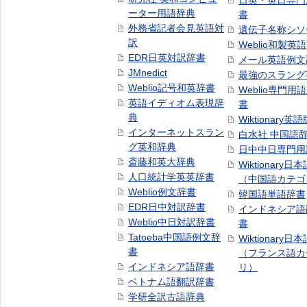
日英・英日専門
ーター用語辞典
書
外務省記者会見英語対
遺伝子名称シソ
訳
Weblio和製英
EDR日英対訳辞書
メール英語例文
JMnedict
最強のスラング
Weblio記号和英辞書
Weblio専門用
英語イディオム表現辞
書
典
Wiktionary英語
インターネットスラン
白水社 中国語
グ英和辞典
日中中日専門用
斎藤和英大辞典
Wiktionary日
人口統計学英英辞書
（中国語カテゴ
Weblio例文辞書
韓国語単語辞書
EDR日中対訳辞書
インドネシア語
Weblio中日対訳辞書
書
Tatoeba中国語例文辞
Wiktionary日
書
（フランス語カ
インドネシア語辞書
リ）
ベトナム語翻訳辞書
学研全訳古語辞典