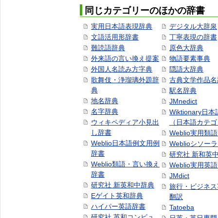
同じカテゴリーのほかの辞書
実用日本語表現辞典
デジタル大辞泉
文語活用形辞書
丁寧表現の辞書
難読語辞典
原色大辞典
外来語の言い換え提案
物語要素事典
外国人名読み方字典
隠語大辞典
歌舞伎・浄瑠璃外題辞
古典文学作品名
典
駅名辞典
地名辞典
JMnedict
名字辞典
Wiktionary日
ウィキペディア小見出
（日本語カテゴ
し辞書
Weblio実用類
Weblio日本語例文用例
Weblioシソー
辞書
研究社 新和英
Weblio類語・言い換え
Weblio実用英
辞書
JMdict
研究社 新英和中辞典
旅行・ビジネス
Eゲイト英和辞典
翻訳
ハイパー英語辞書
Tatoeba
研究社 英和コンピュ