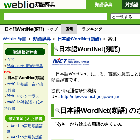
類語辞典
類語辞典
対義語
日本語WordNet(類語) トップ
索引
ランキング
Weblio 辞書
＞
類語辞典
＞
日本語WordNet(類語)
＞ 索引
日本語WordNet(類語)
類語収録辞書
全て
▼
Weblio実用類語辞典
▼
new!
「日本語WordNet」による、言葉の意義ご
日本語WordNet(類語)
▼
類語辞書です。
Weblio類語・言い換
▼
え辞書
提供 情報通信研究機構
Weblioシソーラス
URL
http://nlpwww.nict.go.jp/wn-ja/
▼
Weblio対義語・反対
▼
語辞書
日本語WordNet(類語) 
最近追加された辞書
「あさ」から始まる用語のさくいん
Weblio実用類語辞
▼
典
Weblio実用英語辞
▼