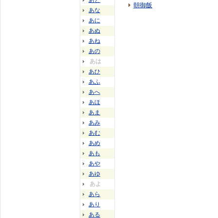
あと
朝御飯
あな
あに
あぬ
あね
あの
あは
あひ
あふ
あへ
あほ
あま
あみ
あむ
あめ
あも
あや
あゆ
あよ
あら
あり
ある