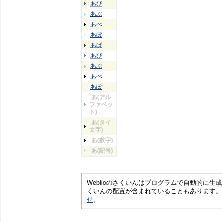
あび
あぶ
あべ
あぼ
あぱ
あぴ
あぷ
あぺ
あぽ
あ(アル
ファベッ
ト)
あ(タイ
文字)
あ(数字)
あ(記号)
Weblioのさくいんはプログラムで自動的に
くいんの配置が含まれていることもあります。
せ
。