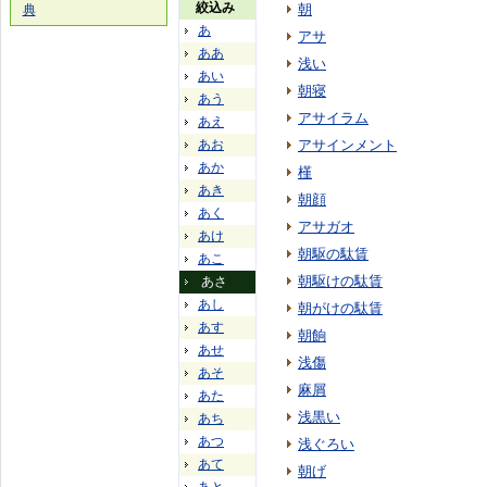
絞込み
朝
典
あ
アサ
ああ
浅い
あい
朝寝
あう
アサイラム
あえ
あお
アサインメント
あか
槿
あき
朝顔
あく
アサガオ
あけ
朝駆の駄賃
あこ
朝駆けの駄賃
あさ
あし
朝がけの駄賃
あす
朝餉
あせ
浅傷
あそ
麻屑
あた
浅黒い
あち
あつ
浅ぐろい
あて
朝げ