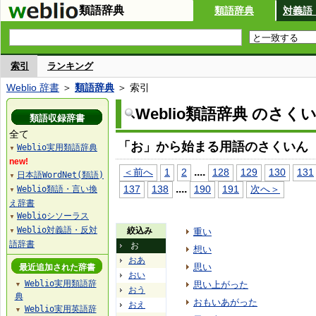
類語辞典
類語辞典
対義語
索引
ランキング
Weblio 辞書
＞
類語辞典
＞ 索引
Weblio類語辞典 のさく
類語収録辞書
全て
「お」から始まる用語のさくいん
Weblio実用類語辞典
▼
new!
...
.
＜前へ
1
2
128
129
130
131
日本語WordNet(類語)
▼
...
.
137
138
190
191
次へ＞
Weblio類語・言い換
▼
え辞書
Weblioシソーラス
▼
Weblio対義語・反対
絞込み
重い
▼
語辞書
お
想い
おあ
思い
最近追加された辞書
おい
Weblio実用類語辞
思い上がった
▼
おう
典
おもいあがった
おえ
Weblio実用英語辞
▼