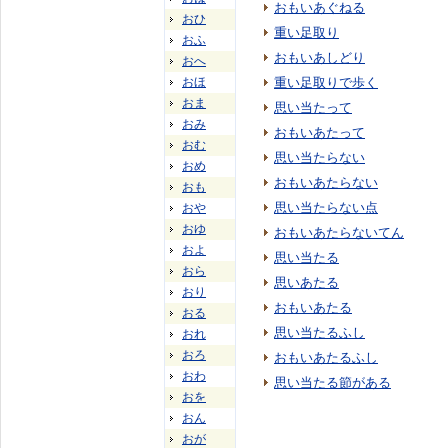
おもいあぐねる
おひ
重い足取り
おふ
おもいあしどり
おへ
おほ
重い足取りで歩く
おま
思い当たって
おみ
おもいあたって
おむ
思い当たらない
おめ
おもいあたらない
おも
思い当たらない点
おや
おゆ
おもいあたらないてん
およ
思い当たる
おら
思いあたる
おり
おもいあたる
おる
思い当たるふし
おれ
おろ
おもいあたるふし
おわ
思い当たる節がある
おを
おん
おが