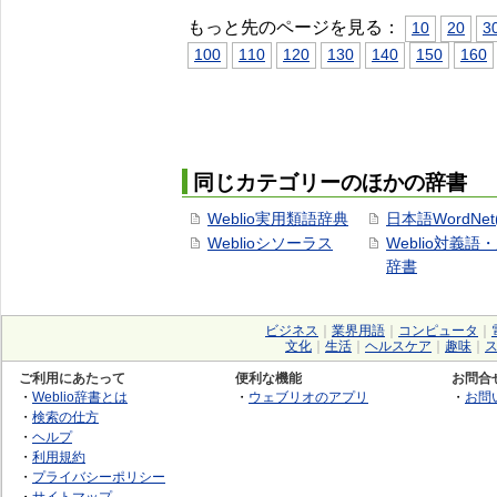
もっと先のページを見る：
10
20
3
100
110
120
130
140
150
160
同じカテゴリーのほかの辞書
Weblio実用類語辞典
日本語WordNet
Weblioシソーラス
Weblio対義語
辞書
ビジネス
｜
業界用語
｜
コンピュータ
｜
文化
｜
生活
｜
ヘルスケア
｜
趣味
｜
ご利用にあたって
便利な機能
お問合
・
Weblio辞書とは
・
ウェブリオのアプリ
・
お問
・
検索の仕方
・
ヘルプ
・
利用規約
・
プライバシーポリシー
・
サイトマップ