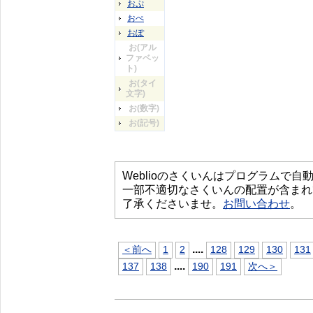
おぷ
おぺ
おぽ
お(アル
ファベッ
ト)
お(タイ
文字)
お(数字)
お(記号)
Weblioのさくいんはプログラムで
一部不適切なさくいんの配置が含まれ
了承くださいませ。
お問い合わせ
。
...
.
＜前へ
1
2
128
129
130
131
...
.
137
138
190
191
次へ＞