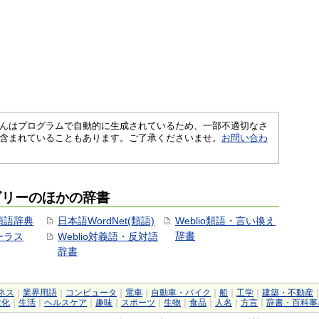
さくいんはプログラムで自動的に生成されているため、一部不適切なさ
含まれていることもあります。ご了承くださいませ。
お問い合わ
ゴリーのほかの辞書
用類語辞典
日本語WordNet(類語)
Weblio類語・言い換え
辞書
ソーラス
Weblio対義語・反対語
辞書
ネス
｜
業界用語
｜
コンピュータ
｜
電車
｜
自動車・バイク
｜
船
｜
工学
｜
建築・不動産
文化
｜
生活
｜
ヘルスケア
｜
趣味
｜
スポーツ
｜
生物
｜
食品
｜
人名
｜
方言
｜
辞書・百科事