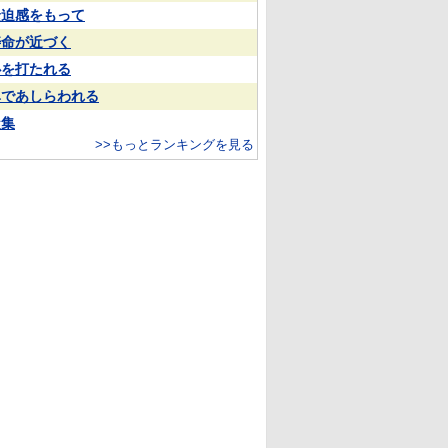
緊迫感をもって
寿命が近づく
心を打たれる
鼻であしらわれる
凝集
>>もっとランキングを見る