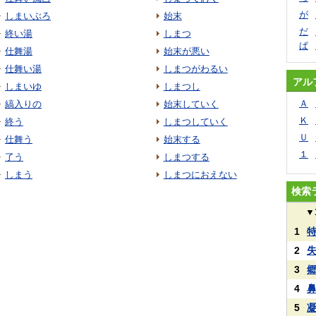
が
しまいぶろ
始末
だ
終い湯
しまつ
ぱ
仕舞湯
始末が悪い
仕舞い湯
しまつがわるい
アル
しまいゆ
しまつし
Ａ
縞入りの
始末していく
Ｋ
終う
しまつしていく
Ｕ
仕舞う
始末する
１
了う
しまつする
しまう
しまつにおえない
検索
▼
1
2
3
4
5