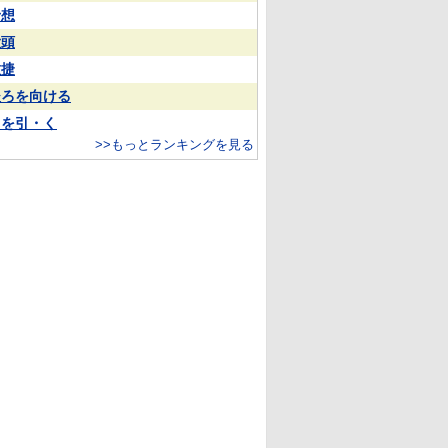
予想
大頭
敏捷
後ろを向ける
目を引・く
>>もっとランキングを見る