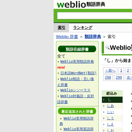
類語辞典
索引
ランキング
Weblio 辞書
＞
類語辞典
＞ 索引
Webl
類語収録辞書
全て
「し」から始ま
Weblio実用類語辞典
▼
new!
＜前へ
1
2
日本語WordNet(類語)
▼
298
299
次
Weblio類語・言い換
▼
え辞書
Weblioシソーラス
▼
絞込み
Weblio対義語・反対
▼
し
語辞書
しあ
最近追加された辞書
しい
しう
Weblio実用類語辞
▼
典
しえ
Weblio実用英語辞
▼
しお