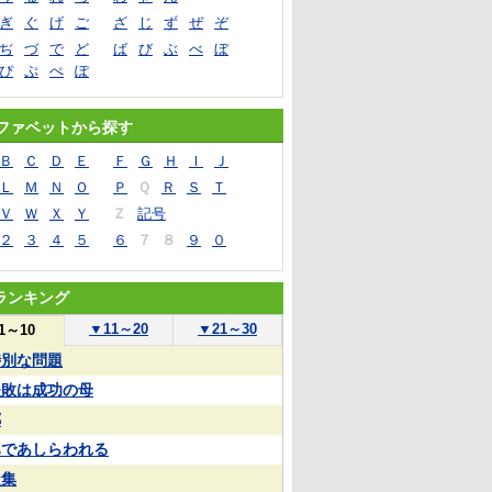
ぎ
ぐ
げ
ご
ざ
じ
ず
ぜ
ぞ
ぢ
づ
で
ど
ば
び
ぶ
べ
ぼ
ぴ
ぷ
ぺ
ぽ
ファベットから探す
Ｂ
Ｃ
Ｄ
Ｅ
Ｆ
Ｇ
Ｈ
Ｉ
Ｊ
Ｌ
Ｍ
Ｎ
Ｏ
Ｐ
Ｑ
Ｒ
Ｓ
Ｔ
Ｖ
Ｗ
Ｘ
Ｙ
Ｚ
記号
２
３
４
５
６
７
８
９
０
ランキング
▼
11～20
▼
21～30
1～10
特別な問題
失敗は成功の母
郷
鼻であしらわれる
凝集