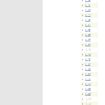
しぎ
しぐ
しげ
しご
しざ
しじ
しず
しぜ
しぞ
しだ
しぢ
しづ
しで
しど
しば
しび
しぶ
しべ
しぼ
しぱ
しぴ
しぷ