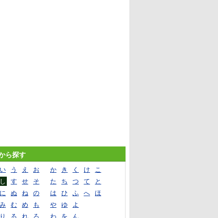
音から探す
い
う
え
お
か
き
く
け
こ
し
す
せ
そ
た
ち
つ
て
と
に
ぬ
ね
の
は
ひ
ふ
へ
ほ
み
む
め
も
や
ゆ
よ
り
る
れ
ろ
わ
を
ん