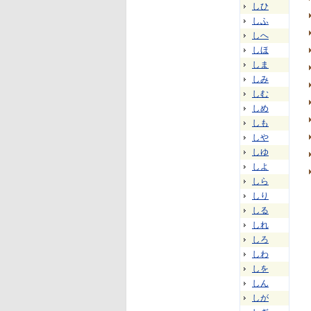
しひ
しふ
しへ
しほ
しま
しみ
しむ
しめ
しも
しや
しゆ
しよ
しら
しり
しる
しれ
しろ
しわ
しを
しん
しが