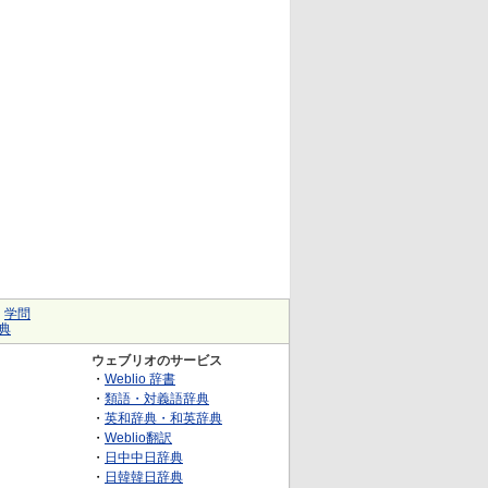
｜
学問
典
ウェブリオのサービス
・
Weblio 辞書
・
類語・対義語辞典
・
英和辞典・和英辞典
・
Weblio翻訳
・
日中中日辞典
・
日韓韓日辞典