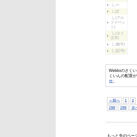
しぺ
しぽ
し(アル
ファベッ
ト)
し(タイ
文字)
し(数字)
し(記号)
Weblioの
くいんの配置が
せ
。
＜前へ
1
2
298
299
次
もっと先のペー