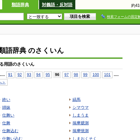
類語辞典
対義語・反対語
約4
検索フォームの固定
io類語辞典 のさくいん
る用語のさくいん
...
.
...
.
91
92
93
94
95
96
97
98
99
100
101
へ＞
終い
縞馬
姉妹
シマウマ
仕舞い
しまうま
仕舞
揣摩臆測
仕舞込む
揣摩憶測
仕舞い込む
しまおくそく