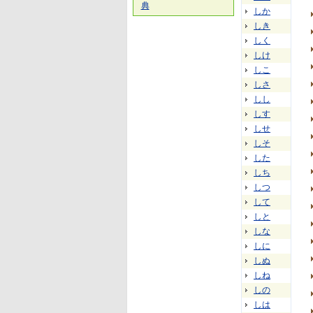
典
しか
しき
しく
しけ
しこ
しさ
しし
しす
しせ
しそ
した
しち
しつ
して
しと
しな
しに
しぬ
しね
しの
しは