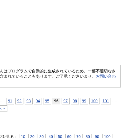
さくいんはプログラムで自動的に生成されているため、一部不適切なさ
含まれていることもあります。ご了承くださいませ。
お問い合わ
...
.
...
.
91
92
93
94
95
96
97
98
99
100
101
へ＞
ジを見る：
10
20
30
40
50
60
70
80
90
100