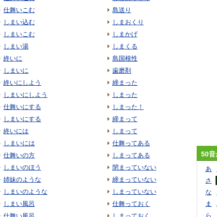
仕舞いこむ
島送り
しまい込む
しまおくり
しまいこむ
しまかげ
しまい湯
しまくる
終いに
島国根性
しまいに
歯磨剤
終いにしよう
締まった
しまいにしよう
しまった
仕舞いにする
しまった！
しまいにする
締まって
終いには
しまって
しまいには
仕舞ってある
50
仕舞いの方
しまってある
しまいのほう
閉まっていない
あ
姉妹のような
締まっていない
さ
しまいのような
しまっていない
な
しまい風呂
仕舞っておく
ま
ら
仕舞い風呂
しまっておく