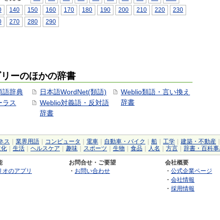
0
140
150
160
170
180
190
200
210
220
230
0
270
280
290
ゴリーのほかの辞書
用類語辞典
日本語WordNet(類語)
Weblio類語・言い換え
辞書
ソーラス
Weblio対義語・反対語
辞書
ネス
｜
業界用語
｜
コンピュータ
｜
電車
｜
自動車・バイク
｜
船
｜
工学
｜
建築・不動産
文化
｜
生活
｜
ヘルスケア
｜
趣味
｜
スポーツ
｜
生物
｜
食品
｜
人名
｜
方言
｜
辞書・百科事
能
お問合せ・ご要望
会社概要
リオのアプリ
・
お問い合わせ
・
公式企業ページ
・
会社情報
・
採用情報