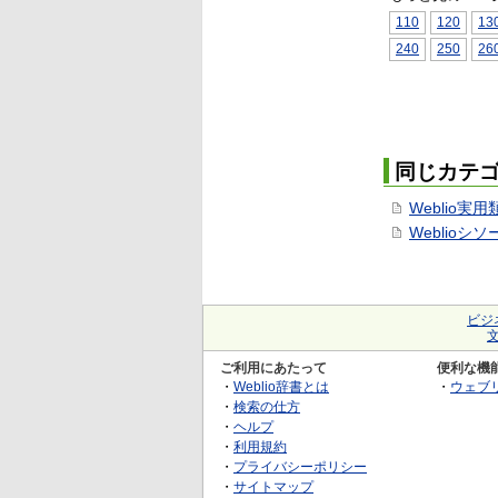
110
120
13
240
250
26
同じカテ
Weblio実
Weblioシ
ビジ
ご利用にあたって
便利な機
・
Weblio辞書とは
・
ウェブ
・
検索の仕方
・
ヘルプ
・
利用規約
・
プライバシーポリシー
・
サイトマップ