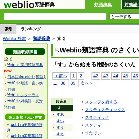
類語辞典
類語辞典
対義語
索引
ランキング
Weblio 辞書
＞
類語辞典
＞ 索引
Weblio類語辞典 のさく
類語収録辞書
全て
「す」から始まる用語のさくいん
Weblio実用類語辞典
▼
new!
...
.
＜前へ
1
2
42
43
44
45
46
日本語WordNet(類語)
▼
...
.
88
89
次へ＞
Weblio類語・言い換
▼
え辞書
Weblioシソーラス
▼
Weblio対義語・反対
絞込み
スタッフを擁する
▼
語辞書
す
スタティスティックス
すあ
スタティック
最近追加された辞書
すい
Weblio実用類語辞
スタディ
▼
すう
典
すたでぃ
すえ
Weblio実用英語辞
▼