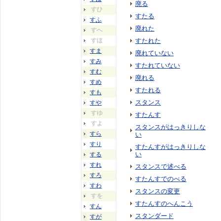
廃る
すひ
すたる
すふ
廃れた
すへ
すほ
すたれた
すま
廃れていない
すみ
すたれていない
すむ
廃れる
すめ
すたれる
すも
スタンス
すや
すゆ
すたんす
すよ
スタンスがはっきりしな
すら
い
すり
すたんすがはっきりしな
い
する
すれ
スタンスで述べる
すろ
すたんすでのべる
すわ
スタンスの変更
すを
すたんすのへんこう
すん
スタンダード
すが