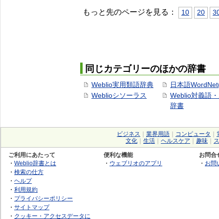
もっと先のページを見る：
10
20
3
同じカテゴリーのほかの辞書
Weblio実用類語辞典
日本語WordNet
Weblioシソーラス
Weblio対義語
辞書
ビジネス
｜
業界用語
｜
コンピュータ
｜
文化
｜
生活
｜
ヘルスケア
｜
趣味
｜
ご利用にあたって
便利な機能
お問合
・
Weblio辞書とは
・
ウェブリオのアプリ
・
お問
・
検索の仕方
・
ヘルプ
・
利用規約
・
プライバシーポリシー
・
サイトマップ
・
クッキー・アクセスデータに