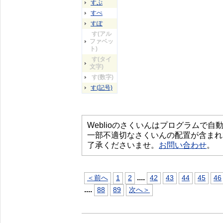
すぷ
すぺ
すぽ
す(アル
ファベッ
ト)
す(タイ
文字)
す(数字)
す(記号)
Weblioのさくいんはプログラムで
一部不適切なさくいんの配置が含まれ
了承くださいませ。
お問い合わせ
。
...
.
＜前へ
1
2
42
43
44
45
46
...
.
88
89
次へ＞