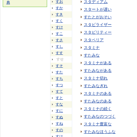
すお
スタディアム
典
すか
スタートが遅い
すき
すたとがおそい
すく
スタビライザー
すけ
スタビリティー
すこ
スタペリア
すさ
すし
スタミナ
すす
すたみな
すせ
スタミナがある
すそ
すたみながある
すた
スタミナ切れ
すち
すつ
すたみなぎれ
すて
スタミナのある
すと
すたみなのある
すな
スタミナの続く
すに
すたみなのつづく
すぬ
すね
スタミナ豊富な
すの
すたみなほうふな
すは