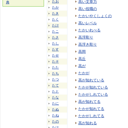
たお
高い文章力
典
たか
高い役職の
たき
たかいやくしょくの
たく
高いレベル
たけ
たかいれべる
たこ
高浮彫り
たさ
たし
高浮き彫り
たす
高岡
たせ
高丘
たそ
高が
たた
たかが
たち
たつ
高が知れている
たて
たかが知れている
たと
たかがしれている
たな
高が知れてる
たに
たかが知れてる
たぬ
たね
たかがしれてる
たの
高が知れる
たは