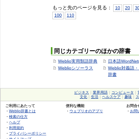
もっと先のページを見る：
10
20
3
100
110
同じカテゴリーのほかの辞書
Weblio実用類語辞典
日本語WordNet
Weblioシソーラス
Weblio対義語
辞書
ビジネス
｜
業界用語
｜
コンピュータ
｜
文化
｜
生活
｜
ヘルスケア
｜
趣味
｜
ご利用にあたって
便利な機能
お問合
・
Weblio辞書とは
・
ウェブリオのアプリ
・
お問
・
検索の仕方
・
ヘルプ
・
利用規約
・
プライバシーポリシー
・
サイトマップ