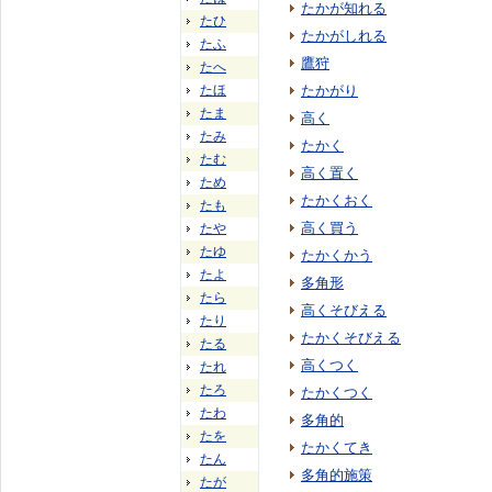
たかが知れる
たひ
たかがしれる
たふ
鷹狩
たへ
たほ
たかがり
たま
高く
たみ
たかく
たむ
高く置く
ため
たかくおく
たも
高く買う
たや
たゆ
たかくかう
たよ
多角形
たら
高くそびえる
たり
たかくそびえる
たる
高くつく
たれ
たろ
たかくつく
たわ
多角的
たを
たかくてき
たん
多角的施策
たが