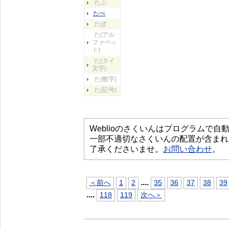
たぷ
たぺ
たぽ
た(アル
ファベッ
ト)
た(タイ
文字)
た(数字)
た(記号)
Weblioのさくいんはプログラムで
一部不適切なさくいんの配置が含まれ
了承くださいませ。
お問い合わせ
。
...
.
＜前へ
1
2
35
36
37
38
39
...
.
118
119
次へ＞