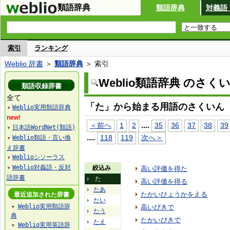
類語辞典
類語辞典
対義語
索引
ランキング
Weblio 辞書
＞
類語辞典
＞ 索引
Weblio類語辞典 のさく
類語収録辞書
全て
「た」から始まる用語のさくいん
Weblio実用類語辞典
▼
new!
...
.
＜前へ
1
2
35
36
37
38
39
日本語WordNet(類語)
▼
...
.
118
119
次へ＞
Weblio類語・言い換
▼
え辞書
Weblioシソーラス
▼
Weblio対義語・反対
絞込み
高い評価を得た
▼
語辞書
た
高い評価を得る
たあ
たかいひょうかをえる
最近追加された辞書
たい
Weblio実用類語辞
高いびきで
▼
たう
典
たかいびきで
たえ
Weblio実用英語辞
▼