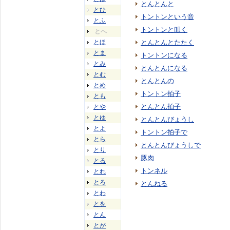
とんとんと
とひ
トントンという音
とふ
トントンと叩く
とへ
とほ
とんとんとたたく
とま
トントンになる
とみ
とんとんになる
とむ
とんとんの
とめ
トントン拍子
とも
とんとん拍子
とや
とゆ
とんとんびょうし
とよ
トントン拍子で
とら
とんとんびょうしで
とり
豚肉
とる
トンネル
とれ
とろ
とんねる
とわ
とを
とん
とが