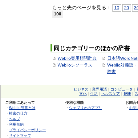
もっと先のページを見る：
10
20
3
100
同じカテゴリーのほかの辞書
Weblio実用類語辞典
日本語WordNet
Weblioシソーラス
Weblio対義語
辞書
ビジネス
｜
業界用語
｜
コンピュータ
｜
文化
｜
生活
｜
ヘルスケア
｜
趣味
｜
ご利用にあたって
便利な機能
お問合
・
Weblio辞書とは
・
ウェブリオのアプリ
・
お問
・
検索の仕方
・
ヘルプ
・
利用規約
・
プライバシーポリシー
・
サイトマップ