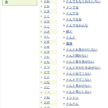
とお
とんでもなくおもしろい
典
とか
トンでる
とき
とんでる
とく
とんでる女
とけ
とんでるおんな
とこ
頓と
とさ
とし
とんと
とす
遁逃
とせ
とんとお見かけしない
とそ
とんと聞かない
とた
とんと姿を見せない
とち
とつ
とんとすがたをみせない
とて
とんと出てこない
とと
とんとでてこない
とな
とんと見かけない
とに
とんと耳にしない
とぬ
とね
トントン
との
とんとん
とは