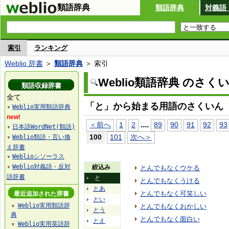
類語辞典
類語辞典
対義語
索引
ランキング
Weblio 辞書
＞
類語辞典
＞ 索引
Weblio類語辞典 のさく
類語収録辞書
全て
「と」から始まる用語のさくいん
Weblio実用類語辞典
▼
new!
...
.
＜前へ
1
2
89
90
91
92
93
日本語WordNet(類語)
▼
100
101
次へ＞
Weblio類語・言い換
▼
え辞書
Weblioシソーラス
▼
Weblio対義語・反対
絞込み
とんでもなくウケる
▼
語辞書
と
とんでもなくうける
とあ
とんでもなく可笑しい
最近追加された辞書
とい
Weblio実用類語辞
とんでもなくおかしい
▼
とう
典
とんでもなく面白い
とえ
Weblio実用英語辞
▼