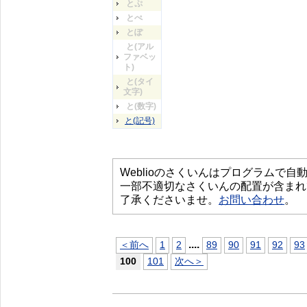
とぷ
とぺ
とぽ
と(アル
ファベッ
ト)
と(タイ
文字)
と(数字)
と(記号)
Weblioのさくいんはプログラムで
一部不適切なさくいんの配置が含まれ
了承くださいませ。
お問い合わせ
。
...
.
＜前へ
1
2
89
90
91
92
93
100
101
次へ＞