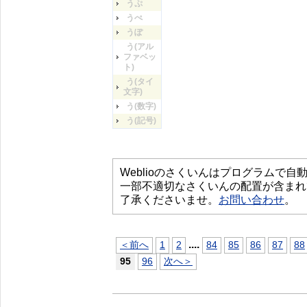
うぷ
うぺ
うぽ
う(アル
ファベッ
ト)
う(タイ
文字)
う(数字)
う(記号)
Weblioのさくいんはプログラムで
一部不適切なさくいんの配置が含まれ
了承くださいませ。
お問い合わせ
。
...
.
＜前へ
1
2
84
85
86
87
88
95
96
次へ＞