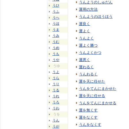
うんようのしゅだん
うひ
運用の方法
うふ
うんようのほうほう
うへ
うほ
運良く
うま
運よく
うみ
うんよく
うむ
運よく勝つ
うめ
うんよくかつ
うも
運悪く
うや
うゆ
運わるく
うよ
うんわるく
うら
運を天に任せた
うり
うんをてんにまかせた
うる
運を天に任せる
うれ
うろ
うんをてんにまかせる
うわ
運を無くす
うを
運をなくす
うん
うんをなくす
うが