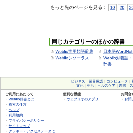
もっと先のページを見る：
10
20
3
同じカテゴリーのほかの辞書
Weblio実用類語辞典
日本語WordNet
Weblioシソーラス
Weblio対義語
辞書
ビジネス
｜
業界用語
｜
コンピュータ
｜
文化
｜
生活
｜
ヘルスケア
｜
趣味
｜
ご利用にあたって
便利な機能
お問合
・
Weblio辞書とは
・
ウェブリオのアプリ
・
お問
・
検索の仕方
・
ヘルプ
・
利用規約
・
プライバシーポリシー
・
サイトマップ
・
クッキー・アクセスデータに