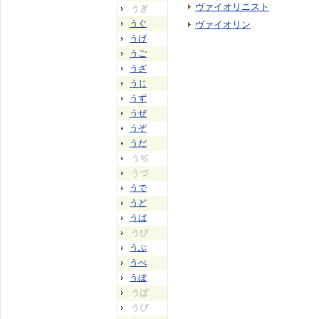
ヴァイオリニスト
うぎ
うぐ
ヴァイオリン
うげ
うご
うざ
うじ
うず
うぜ
うぞ
うだ
うぢ
うづ
うで
うど
うば
うび
うぶ
うべ
うぼ
うぱ
うぴ