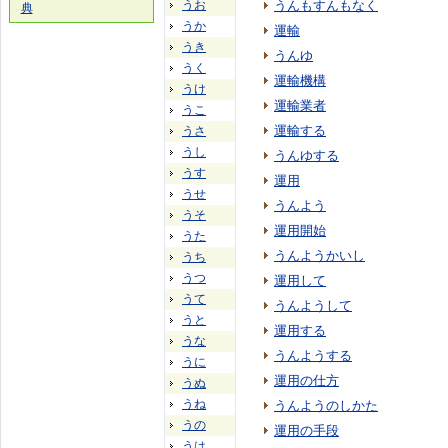
うお
うんもすんもなく
典
うか
運輸
うき
うんゆ
うく
運輸機構
うけ
運輸業者
うこ
運輸する
うさ
うし
うんゆする
うす
運用
うせ
うんよう
うそ
運用開始
うた
うんようかいし
うち
うつ
運用して
うて
うんようして
うと
運用する
うな
うんようする
うに
運用の仕方
うぬ
うね
うんようのしかた
うの
運用の手段
うは