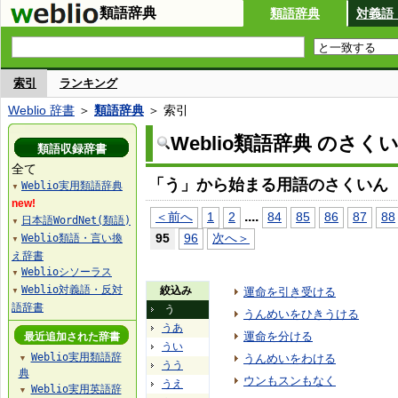
類語辞典
類語辞典
対義語
索引
ランキング
Weblio 辞書
＞
類語辞典
＞ 索引
Weblio類語辞典 のさく
類語収録辞書
全て
「う」から始まる用語のさくいん
Weblio実用類語辞典
▼
new!
...
.
＜前へ
1
2
84
85
86
87
88
日本語WordNet(類語)
▼
95
96
次へ＞
Weblio類語・言い換
▼
え辞書
Weblioシソーラス
▼
Weblio対義語・反対
絞込み
運命を引き受ける
▼
語辞書
う
うんめいをひきうける
うあ
運命を分ける
最近追加された辞書
うい
Weblio実用類語辞
うんめいをわける
▼
うう
典
ウンもスンもなく
うえ
Weblio実用英語辞
▼