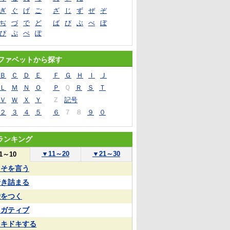
ぎ
ぐ
げ
ご
ざ
じ
ず
ぜ
ぞ
ぢ
づ
で
ど
ば
び
ぶ
べ
ぼ
ぴ
ぷ
ぺ
ぽ
ファベットから探す
Ｂ
Ｃ
Ｄ
Ｅ
Ｆ
Ｇ
Ｈ
Ｉ
Ｊ
Ｌ
Ｍ
Ｎ
Ｏ
Ｐ
Ｑ
Ｒ
Ｓ
Ｔ
Ｖ
Ｗ
Ｘ
Ｙ
Ｚ
記号
２
３
４
５
６
７
８
９
０
ランキング
▼
11～20
▼
21～30
1～10
うそを言う
行き詰まる
嘘をつく
ネガティブ
ドキドキする