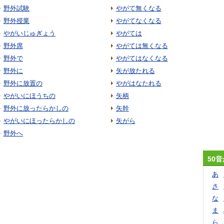
野外試験
やがて無くなる
野外授業
やがてなくなる
やがいじゅぎょう
やがては
野外席
やがては無くなる
野外で
やがてはなくなる
野外に
矢が放たれる
野外に放置の
やがはなたれる
やがいにほうちの
矢柄
野外に放ったらかしの
矢幹
やがいにほったらかしの
矢がら
野外へ
50
あ
さ
な
ま
ら