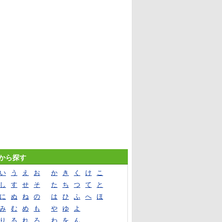
音から探す
い
う
え
お
か
き
く
け
こ
し
す
せ
そ
た
ち
つ
て
と
に
ぬ
ね
の
は
ひ
ふ
へ
ほ
み
む
め
も
や
ゆ
よ
り
る
れ
ろ
わ
を
ん