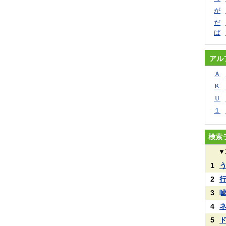
が
だ
ぱ
アル
Ａ
Ｋ
Ｕ
１
検索
▼
1
2
3
4
5