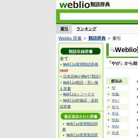
類語辞典
索引
ランキング
Weblio 辞書
＞
類語辞典
＞ 索引
Webl
類語収録辞書
全て
「やが」から始
Weblio実用類語辞典
▼
new!
日本語WordNet(類語)
▼
絞込み
Weblio類語・言い換
▼
や
え辞書
やあ
Weblioシソーラス
▼
Weblio対義語・反対
やい
▼
語辞書
やう
やえ
最近追加された辞書
やお
Weblio実用類語辞
▼
やか
典
やき
Weblio実用英語辞
▼