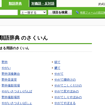
類語辞典
対義語・反対語
約4
検索フォームの固定
io類語辞典 のさくいん
まる用語のさくいん
野外
頓て
やがい
軈て
野外演奏舞台
やがて
野外音楽堂
やがて腰砕けの
野外撮影現場
やがてこしくだけの
やがいさつえいげんば
やがて尻すぼみの
野外撮影場所
やがてしりすぼみの
やがいさつえいばしょ
やがてすぼまる