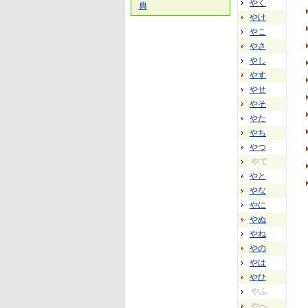
やく
典
やけ
やこ
やさ
やし
やす
やせ
やそ
やた
やち
やつ
やて
やと
やな
やに
やぬ
やね
やの
やは
やひ
やふ
やへ