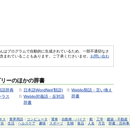
さくいんはプログラムで自動的に生成されているため、一部不適切なさ
含まれていることもあります。ご了承くださいませ。
お問い合わ
ゴリーのほかの辞書
用類語辞典
日本語WordNet(類語)
Weblio類語・言い換え
辞書
ソーラス
Weblio対義語・反対語
辞書
ネス
｜
業界用語
｜
コンピュータ
｜
電車
｜
自動車・バイク
｜
船
｜
工学
｜
建築・不動産
文化
｜
生活
｜
ヘルスケア
｜
趣味
｜
スポーツ
｜
生物
｜
食品
｜
人名
｜
方言
｜
辞書・百科事