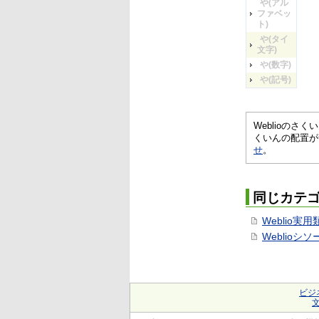
や(アル
ファベッ
ト)
や(タイ
文字)
や(数字)
や(記号)
Weblioの
くいんの配置が
せ
。
同じカテ
Weblio実
Weblioシ
ビジ