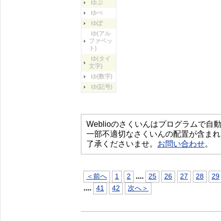
ゆぷ
ゆぺ
ゆぽ
ゆ(アル
ファベッ
ト)
ゆ(タイ
文字)
ゆ(数字)
ゆ(記号)
Weblioのさくいんはプログラムで
一部不適切なさくいんの配置が含まれ
了承くださいませ。
お問い合わせ
。
...
.
＜前へ
1
2
25
26
27
28
29
...
.
41
42
次へ＞