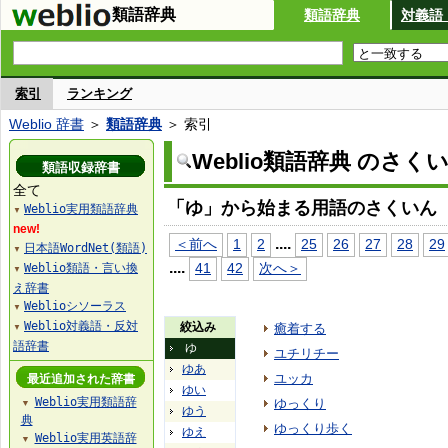
類語辞典
類語辞典
対義語
索引
ランキング
Weblio 辞書
＞
類語辞典
＞ 索引
Weblio類語辞典 のさく
類語収録辞書
全て
「ゆ」から始まる用語のさくいん
Weblio実用類語辞典
▼
new!
...
.
＜前へ
1
2
25
26
27
28
29
日本語WordNet(類語)
▼
...
.
41
42
次へ＞
Weblio類語・言い換
▼
え辞書
Weblioシソーラス
▼
Weblio対義語・反対
絞込み
癒着する
▼
語辞書
ゆ
ユチリチー
ゆあ
ユッカ
最近追加された辞書
ゆい
Weblio実用類語辞
ゆっくり
▼
ゆう
典
ゆっくり歩く
ゆえ
Weblio実用英語辞
▼