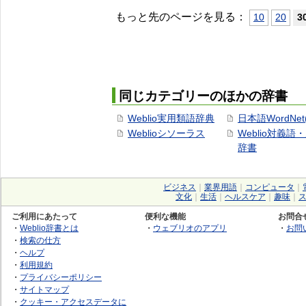
もっと先のページを見る：
10
20
3
同じカテゴリーのほかの辞書
Weblio実用類語辞典
日本語WordNet
Weblioシソーラス
Weblio対義語
辞書
ビジネス
｜
業界用語
｜
コンピュータ
｜
文化
｜
生活
｜
ヘルスケア
｜
趣味
｜
ご利用にあたって
便利な機能
お問合
・
Weblio辞書とは
・
ウェブリオのアプリ
・
お問
・
検索の仕方
・
ヘルプ
・
利用規約
・
プライバシーポリシー
・
サイトマップ
・
クッキー・アクセスデータに