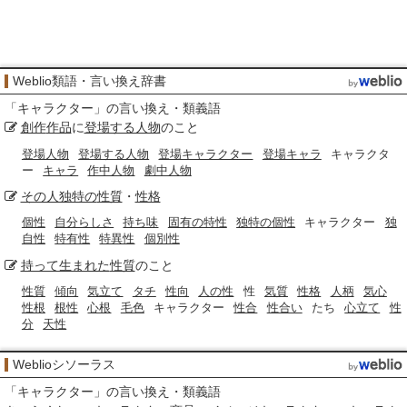
Weblio類語・言い換え辞書
「
キャラクター
」の言い換え・類義語
創作
作品
に
登場する人物
のこと
登場人物
登場する人物
登場キャラクター
登場キャラ
キャラクタ
ー
キャラ
作中人物
劇中人物
その人独特の
性質
・
性格
個性
自分らしさ
持ち味
固有の特性
独特の個性
キャラクター
独
自性
特有性
特異性
個別性
持って生まれた
性質
のこと
性質
傾向
気立て
タチ
性向
人の性
性
気質
性格
人柄
気心
性根
根性
心根
毛色
キャラクター
性合
性合い
たち
心立て
性
分
天性
Weblioシソーラス
「
キャラクター
」の言い換え・類義語