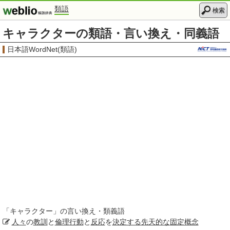
類語
検索
キャラクターの類語・言い換え・同義語
日本語WordNet(類語)
「
キャラクター
」の言い換え・類義語
人々
の
教訓
と
倫理
行動
と
反応
を
決定する
先天的な
固定概念