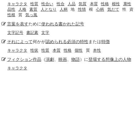
キャラクタ
性質
性合い
性合
人品
気質
本質
性格
根性
禀性
品性
人格
素質
人となり
人柄
地
性情
根
心柄
気だて
性
資
性根
質
気っ風
言葉
を表す
ために
使われる
書かれた記号
文字記号
書記素
文字
それによって
何かが
認められる
必須の
特性
または
特徴
キャラクタ
性状
性質
本質
性格
個性
質
本性
フィクション
作品
（
演劇
、
映画
、
物語
）に
登場する
想像上の
人物
キャラクタ