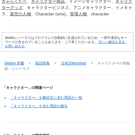
きゃらくたー
キャラクター商品
イメージキャラクター
キャラク
ターグッズ
キャラクタービジネス
アニメキャラクター
イメキャ
ラ
架空の
人物
Character (arts)
登場人物
character
Weblioシソーラスはプログラムで自動的に生成されているため、一部不適切なキー
ワードが含まれていることもあります。ご了承くださいませ。
詳しい解説を見る
。
お問い合わせ
。
Weblio 辞書
>
類語辞典
>
日本語WordNet
>
キャラクター
の同義
語・シソーラス
「キャラクター」の関連ページ
「キャラクター」を解説文に含む用語の一覧
「キャラクター」を含む用語の索引