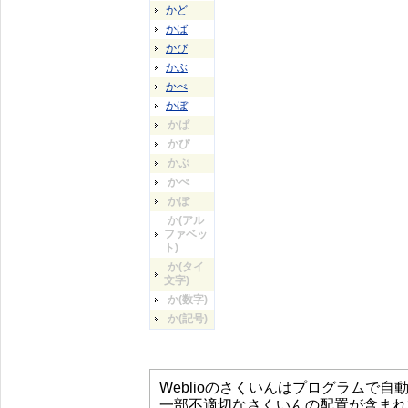
かど
かば
かび
かぶ
かべ
かぼ
かぱ
かぴ
かぷ
かぺ
かぽ
か(アル
ファベッ
ト)
か(タイ
文字)
か(数字)
か(記号)
Weblioのさくいんはプログラムで
一部不適切なさくいんの配置が含まれ