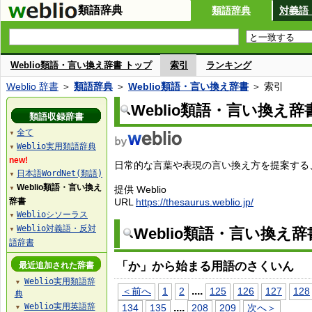
類語辞典
類語辞典
対義語
Weblio類語・言い換え辞書 トップ
索引
ランキング
Weblio 辞書
＞
類語辞典
＞
Weblio類語・言い換え辞書
＞ 索引
Weblio類語・言い換え辞
類語収録辞書
全て
▼
Weblio実用類語辞典
▼
new!
日常的な言葉や表現の言い換え方を提案する、W
日本語WordNet(類語)
▼
Weblio類語・言い換え
提供 Weblio
▼
辞書
URL
https://thesaurus.weblio.jp/
Weblioシソーラス
▼
Weblio対義語・反対
Weblio類語・言い換え
▼
語辞書
「か」から始まる用語のさくいん
最近追加された辞書
Weblio実用類語辞
▼
...
.
＜前へ
1
2
125
126
127
128
典
Weblio実用英語辞
...
.
134
135
208
209
次へ＞
▼