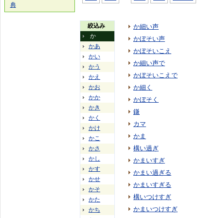
典
絞込み
か細い声
か
かぼそい声
かあ
かぼそいこえ
かい
か細い声で
かう
かぼそいこえで
かえ
かお
か細く
かか
かぼそく
かき
鎌
かく
カマ
かけ
かま
かこ
構い過ぎ
かさ
かし
かまいすぎ
かす
かまい過ぎる
かせ
かまいすぎる
かそ
構いつけすぎ
かた
かまいつけすぎ
かち