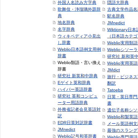
外国人名読み方字典
隠語大辞典
歌舞伎・浄瑠璃外題辞
古典文学作品名
典
駅名辞典
地名辞典
JMnedict
名字辞典
Wiktionary日
ウィキペディア小見出
（日本語カテゴ
し辞書
Weblio実用類
Weblio日本語例文用例
Weblioシソー
辞書
研究社 新和英
Weblio類語・言い換え
Weblio実用英
辞書
JMdict
研究社 新英和中辞典
旅行・ビジネス
Eゲイト英和辞典
翻訳
ハイパー英語辞書
Tatoeba
研究社 英和コンピュ
日英・英日専門
ーター用語辞典
書
外務省記者会見英語対
遺伝子名称シソ
訳
Weblio和製英
EDR日英対訳辞書
メール英語例文
JMnedict
最強のスラング
Weblio記号和英辞書
Weblio専門用