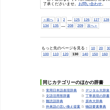
了承くださいませ。
お問い合わせ
。
...
.
＜前へ
1
2
125
126
127
128
...
.
134
135
208
209
次へ＞
もっと先のページを見る：
10
20
3
100
110
120
130
140
150
160
同じカテゴリーのほかの辞書
実用日本語表現辞典
デジタル大辞泉
文語活用形辞書
丁寧表現の辞書
難読語辞典
原色大辞典
外来語の言い換え提案
物語要素事典