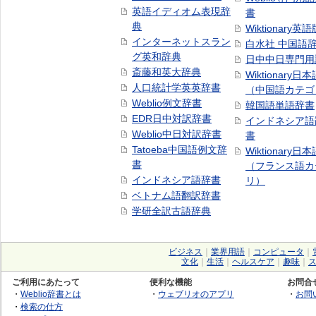
英語イディオム表現辞
書
典
Wiktionary英語
インターネットスラン
白水社 中国語
グ英和辞典
日中中日専門用
斎藤和英大辞典
Wiktionary日
人口統計学英英辞書
（中国語カテゴ
Weblio例文辞書
韓国語単語辞書
EDR日中対訳辞書
インドネシア語
Weblio中日対訳辞書
書
Tatoeba中国語例文辞
Wiktionary日
書
（フランス語カ
インドネシア語辞書
リ）
ベトナム語翻訳辞書
学研全訳古語辞典
ビジネス
｜
業界用語
｜
コンピュータ
｜
文化
｜
生活
｜
ヘルスケア
｜
趣味
｜
ご利用にあたって
便利な機能
お問合
・
Weblio辞書とは
・
ウェブリオのアプリ
・
お問
・
検索の仕方