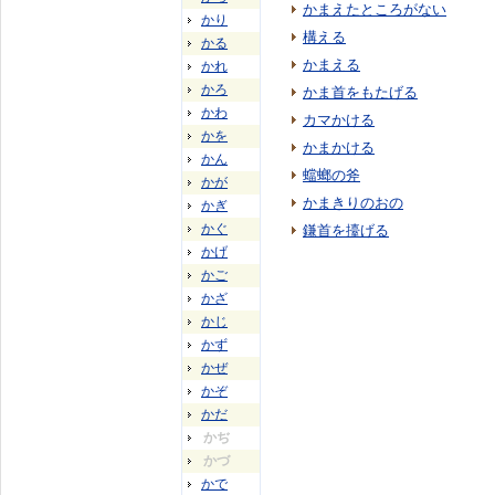
かまえたところがない
かり
構える
かる
かまえる
かれ
かろ
かま首をもたげる
かわ
カマかける
かを
かまかける
かん
蟷螂の斧
かが
かまきりのおの
かぎ
かぐ
鎌首を擡げる
かげ
かご
かざ
かじ
かず
かぜ
かぞ
かだ
かぢ
かづ
かで