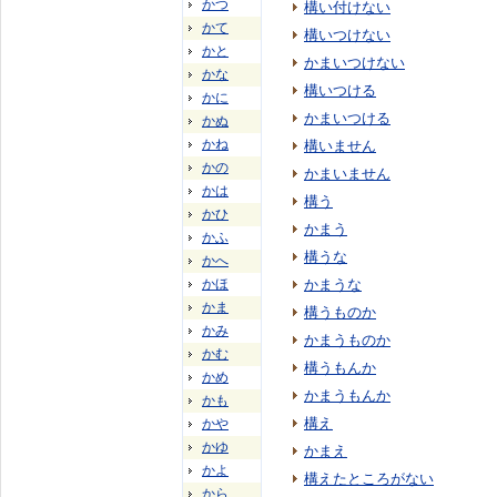
かつ
構い付けない
かて
構いつけない
かと
かまいつけない
かな
構いつける
かに
かまいつける
かぬ
かね
構いません
かの
かまいません
かは
構う
かひ
かまう
かふ
構うな
かへ
かほ
かまうな
かま
構うものか
かみ
かまうものか
かむ
構うもんか
かめ
かまうもんか
かも
構え
かや
かゆ
かまえ
かよ
構えたところがない
から