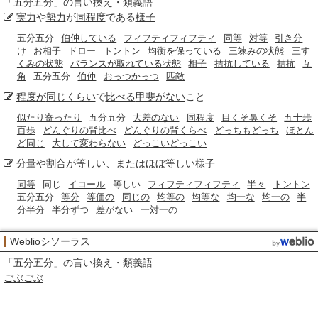
「
五分五分
」の言い換え・類義語
実力
や
勢力
が
同程度
である
様子
五分五分
伯仲している
フィフティフィフティ
同等
対等
引き分
け
お相子
ドロー
トントン
均衡を保っている
三竦みの状態
三す
くみの状態
バランスが取れている状態
相子
拮抗している
拮抗
互
角
五分五分
伯仲
おっつかっつ
匹敵
程度が
同じくらい
で
比べる
甲斐がない
こと
似たり寄ったり
五分五分
大差のない
同程度
目くそ鼻くそ
五十歩
百歩
どんぐりの背比べ
どんぐりの背くらべ
どっちもどっち
ほとん
ど同じ
大して変わらない
どっこいどっこい
分量
や
割合
が等しい、または
ほぼ等しい
様子
同等
同じ
イコール
等しい
フィフティフィフティ
半々
トントン
五分五分
等分
等価の
同じの
均等の
均等な
均一な
均一の
半
分半分
半分ずつ
差がない
一対一の
Weblioシソーラス
「
五分五分
」の言い換え・類義語
ごぶごぶ