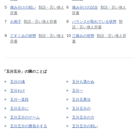
痛み分けの戦い
類語・言い換え
痛み分けの試合
類語・言い換え
辞書
辞書
お相子
類語・言い換え辞書
バランスが取れている状態
類
語・言い換え辞書
三すくみの状態
類語・言い換え
三竦みの状態
類語・言い換え辞
辞書
書
「五分五分」の隣のことば
五分の魂
五分も透かぬ
五分わけ
五分一
五分一直段
五分五乗法
五分五分に
五分五分の
五分五分のゲーム
五分五分の力
五分五分の勝負をする
五分五分の戦い