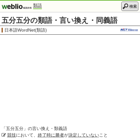
類語
検索
五分五分の類語・言い換え・同義語
日本語WordNet(類語)
「
五分五分
」の言い換え・類義語
競技
において、
終了
時に
勝者
が
決定
していない
こと