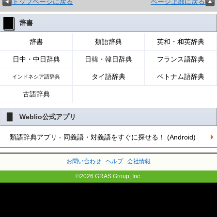
トップページに戻る
ページ上部に戻る
辞書
辞書
類語辞典
英和・和英辞典
日中・中日辞典
日韓・韓日辞典
フランス語辞典
タイ語辞典
ベトナム語辞典
インドネシア語辞典
古語辞典
Weblio公式アプリ
類語辞典アプリ - 同義語・対義語をすぐに探せる！ (Android)
お問い合わせ
ヘルプ
会社情報
©2026 GRAS Group, Inc.