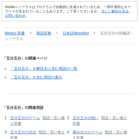
Weblioシソーラスはプログラムで自動的に生成されているため、一部不適切なキー
ワードが含まれていることもあります。ご了承くださいませ。
詳しい解説を見る
。
お問い合わせ
。
Weblio 辞書
>
類語辞典
>
日本語WordNet
>
五分五分
の同義語・
シソーラス
「五分五分」の関連ページ
「五分五分」を解説文に含む用語の一覧
「五分五分」を含む用語の索引
「五分五分」の関連用語
五分五分のゲーム
類語・言い換
五分五分の戦い
類語・言い換え
え辞書
辞書
五分五分の試合
類語・言い換え
痛み分けのゲーム
類語・言い換
辞書
え辞書