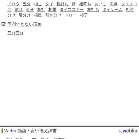
ドロウ
五分
相こ
タイ
相討ち
持
相撃ち
あいこ
同点
タイスコ
ア
別け
引分
相打
相撃
タイスコアー
相打ち
タイゲーム
相討
分け
引分け
相星
引き分け
ドロー
相子
予測できない
現象
五分五分
Weblio類語・言い換え辞書