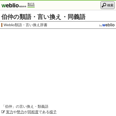
類語
検索
伯仲の類語・言い換え・同義語
Weblio類語・言い換え辞書
「
伯仲
」の言い換え・類義語
実力
や
勢力
が
同程度
である
様子