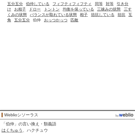
五分五分
伯仲している
フィフティフィフティ
同等
対等
引き分
け
お相子
ドロー
トントン
均衡を保っている
三竦みの状態
三す
くみの状態
バランスが取れている状態
相子
拮抗している
拮抗
互
角
五分五分
伯仲
おっつかっつ
匹敵
Weblioシソーラス
「
伯仲
」の言い換え・類義語
はくちゅう
ハクチュウ