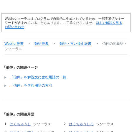
Weblioシソーラスはプログラムで自動的に生成されているため、一部不適切なキー
ワードが含まれていることもあります。ご了承くださいませ。
詳しい解説を見る
。
お問い合わせ
。
Weblio 辞書
>
類語辞典
>
類語・言い換え辞書
>
伯仲
の同義語・
シソーラス
「伯仲」の関連ページ
「伯仲」を解説文に含む用語の一覧
「伯仲」を含む用語の索引
「伯仲」の関連用語
はくちゅうし
シソーラス
はくちゅうしろ
シソーラス