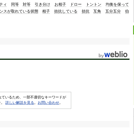
ティ
同等
対等
引き分け
お相子
ドロー
トントン
均衡を保って
ンスが取れている状態
相子
拮抗している
拮抗
互角
五分五分
伯
されているため、一部不適切なキーワードが
せ。
詳しい解説を見る
。
お問い合わせ
。