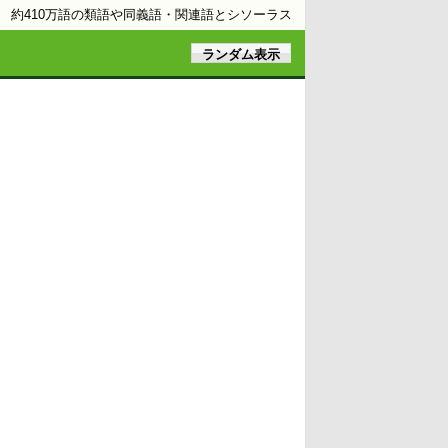
約410万語の類語や同義語・関連語とシソーラス