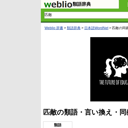
類語辞典
Weblio 辞書
>
類語辞典
>
日本語WordNet
>
匹敵
の同
匹敵の類語・言い換え・同
類語