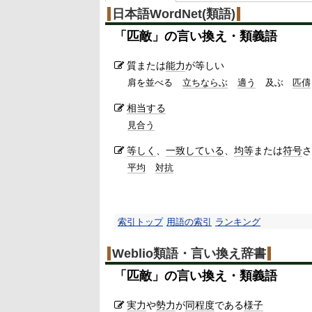
日本語WordNet(類語)
「
匹敵
」の言い換え・類義語
質または
能力
が等しい
肩を並べる
立ちならぶ
適う
及ぶ
匹儔
相当する
見合う
等しく
、
一致している
、
均等
または
符号
さ
平均
対抗
索引トップ
用語の索引
ランキング
Weblio類語・言い換え辞書
「
匹敵
」の言い換え・類義語
実力
や
勢力
が
同程度
である
様子