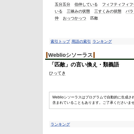
五分五分
伯仲している
フィフティフィフ
いる
三竦みの状態
三すくみの状態
バラ
仲
おっつかっつ
匹敵
索引トップ
用語の索引
ランキング
Weblioシソーラス
「
匹敵
」の言い換え・類義語
ひってき
Weblioシソーラスはプログラムで自動的に生成
含まれていることもあります。ご了承くださいま
ランキング