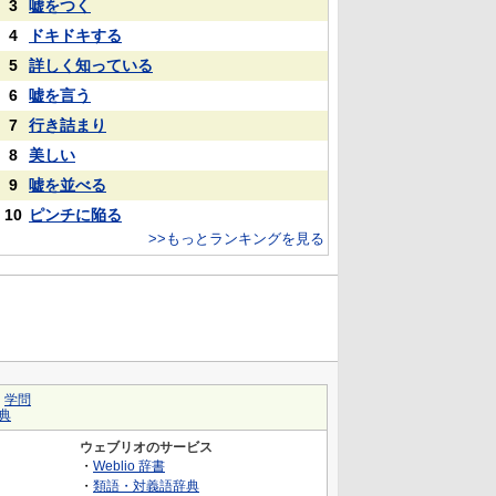
3
嘘をつく
4
ドキドキする
5
詳しく知っている
6
嘘を言う
7
行き詰まり
8
美しい
9
嘘を並べる
10
ピンチに陥る
>>もっとランキングを見る
｜
学問
典
ウェブリオのサービス
・
Weblio 辞書
・
類語・対義語辞典