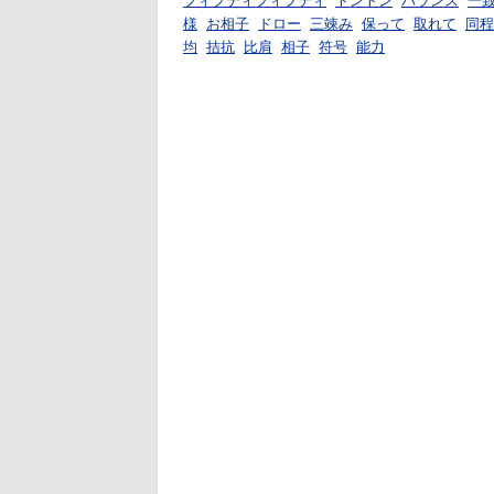
フィフティフィフティ
トントン
バランス
一
様
お相子
ドロー
三竦み
保って
取れて
同程
均
拮抗
比肩
相子
符号
能力