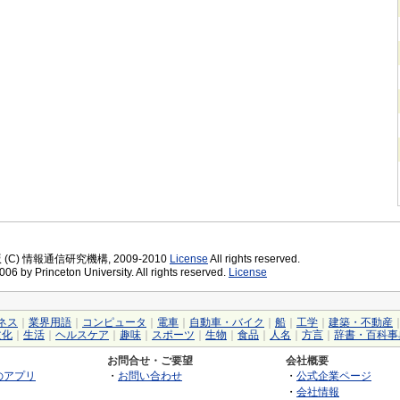
版 (C) 情報通信研究機構, 2009-2010
License
All rights reserved.
06 by Princeton University. All rights reserved.
License
ネス
｜
業界用語
｜
コンピュータ
｜
電車
｜
自動車・バイク
｜
船
｜
工学
｜
建築・不動産
文化
｜
生活
｜
ヘルスケア
｜
趣味
｜
スポーツ
｜
生物
｜
食品
｜
人名
｜
方言
｜
辞書・百科事
お問合せ・ご要望
会社概要
のアプリ
・
お問い合わせ
・
公式企業ページ
・
会社情報