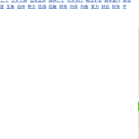
致して
三すくみ
五分五分
伯仲して
引き分け
相当する
肩を並べ
ある
度
互角
伯仲
勢力
匹儔
匹敵
同等
均等
均衡
実力
対抗
対等
平