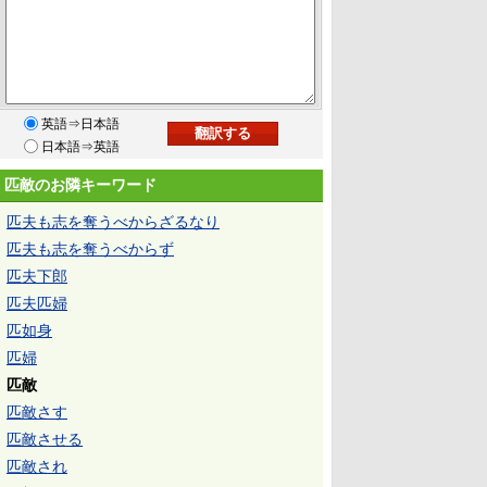
英語⇒日本語
日本語⇒英語
匹敵のお隣キーワード
匹夫も志を奪うべからざるなり
匹夫も志を奪うべからず
匹夫下郎
匹夫匹婦
匹如身
匹婦
匹敵
匹敵さす
匹敵させる
匹敵され