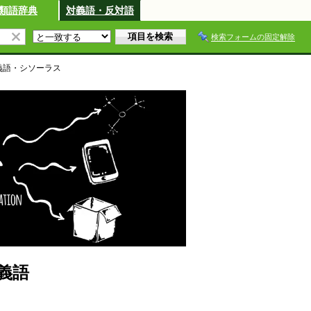
類語辞典
対義語・反対語
検索フォームの固定解除
義語・シソーラス
義語