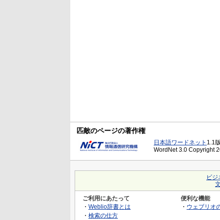
匹敵のページの著作権
日本語ワードネット
1.1
WordNet 3.0 Copyright 20
ビジ
ご利用にあたって
便利な機能
・
Weblio辞書とは
・
ウェブリオ
・
検索の仕方