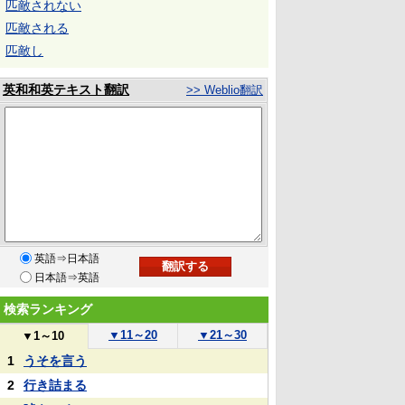
匹敵されない
匹敵される
匹敵し
英和和英テキスト翻訳
>> Weblio翻訳
英語⇒日本語
日本語⇒英語
検索ランキング
▼
11～20
▼
21～30
▼
1～10
1
うそを言う
2
行き詰まる