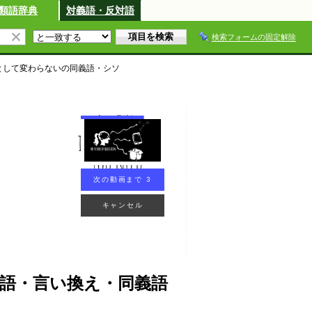
類語辞典
対義語・反対語
検索フォームの固定解除
として変わらない
の同義語・シソ
次の動画まで 2
キャンセル
語・言い換え・同義語