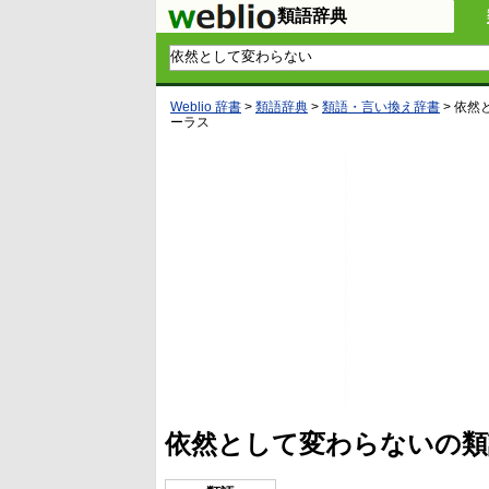
類語辞典
Weblio 辞書
>
類語辞典
>
類語・言い換え辞書
>
依然
ーラス
依然として変わらないの類