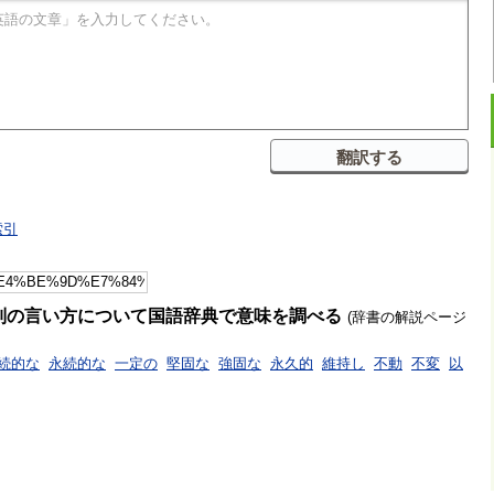
索引
別の言い方について国語辞典で意味を調べる
(辞書の解説ページ
続的な
永続的な
一定の
堅固な
強固な
永久的
維持し
不動
不変
以