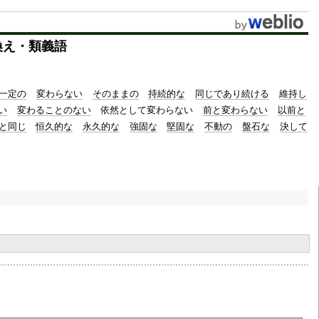
換え・類義語
一定の
変わらない
そのままの
持続的な
同じであり続ける
維持し
い
変わることのない
依然として変わらない
前と変わらない
以前と
と同じ
恒久的な
永久的な
強固な
堅固な
不動の
盤石な
決して