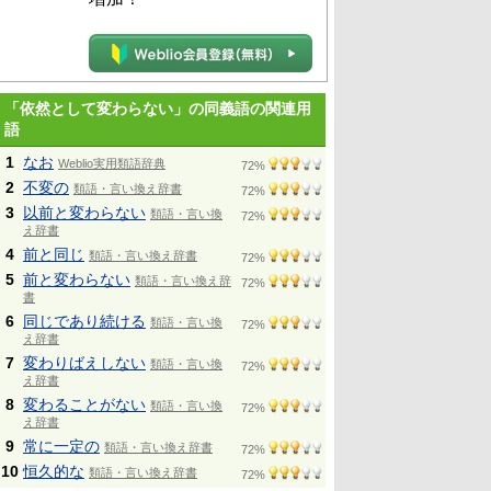
「依然として変わらない」の同義語の関連用
語
1
なお
Weblio実用類語辞典
72%
2
不変の
類語・言い換え辞書
72%
3
以前と変わらない
類語・言い換
72%
え辞書
4
前と同じ
類語・言い換え辞書
72%
5
前と変わらない
類語・言い換え辞
72%
書
6
同じであり続ける
類語・言い換
72%
え辞書
7
変わりばえしない
類語・言い換
72%
え辞書
8
変わることがない
類語・言い換
72%
え辞書
9
常に一定の
類語・言い換え辞書
72%
10
恒久的な
類語・言い換え辞書
72%