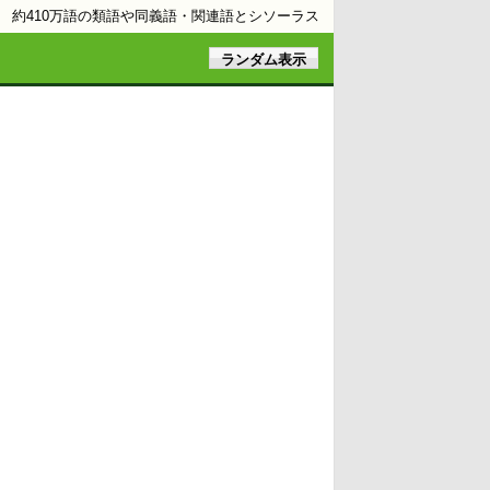
約410万語の類語や同義語・関連語とシソーラス