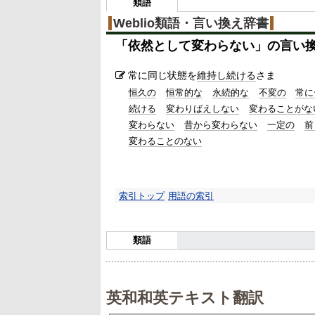
類語
Weblio類語・言い換え辞書
「
依然として変わらない
」の言い
常に同じ状態を
維持し続ける
さま
恒久の
恒常的な
永続的な
不変の
常に
続ける
変わりばえしない
変わることがな
変わらない
昔から変わらない
一定の
前
変わることのない
索引トップ
用語の索引
類語
英和和英テキスト翻訳