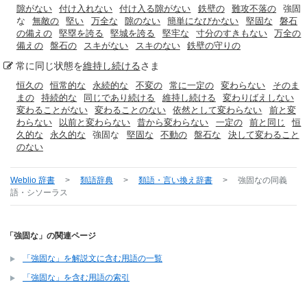
隙がない
付け入れない
付け入る隙がない
鉄壁の
難攻不落の
強固
な
無敵の
堅い
万全な
隙のない
簡単になびかない
堅固な
磐石
の備えの
堅塁を誇る
堅城を誇る
堅牢な
寸分のすきもない
万全の
備えの
盤石の
スキがない
スキのない
鉄壁の守りの
常に同じ状態を
維持し続ける
さま
恒久の
恒常的な
永続的な
不変の
常に一定の
変わらない
そのま
まの
持続的な
同じであり続ける
維持し続ける
変わりばえしない
変わることがない
変わることのない
依然として変わらない
前と変
わらない
以前と変わらない
昔から変わらない
一定の
前と同じ
恒
久的な
永久的な
強固な
堅固な
不動の
盤石な
決して変わること
のない
Weblio 辞書
>
類語辞典
>
類語・言い換え辞書
>
強固な
の同義
語・シソーラス
「強固な」の関連ページ
「強固な」を解説文に含む用語の一覧
「強固な」を含む用語の索引