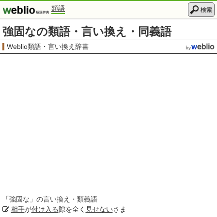
類語
検索
強固なの類語・言い換え・同義語
Weblio類語・言い換え辞書
「
強固な
」の言い換え・類義語
相手
が
付け入る
隙を全く
見せない
さま