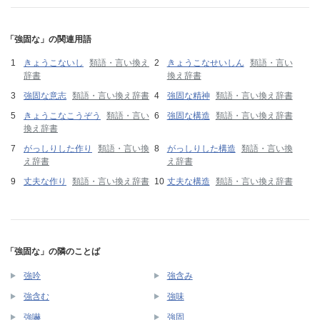
「強固な」の関連用語
きょうこないし
類語・言い換え
きょうこなせいしん
類語・言い
辞書
換え辞書
強固な意志
類語・言い換え辞書
強固な精神
類語・言い換え辞書
きょうこなこうぞう
類語・言い
強固な構造
類語・言い換え辞書
換え辞書
がっしりした作り
類語・言い換
がっしりした構造
類語・言い換
え辞書
え辞書
丈夫な作り
類語・言い換え辞書
丈夫な構造
類語・言い換え辞書
「強固な」の隣のことば
強吟
強含み
強含む
強味
強嚇
強固