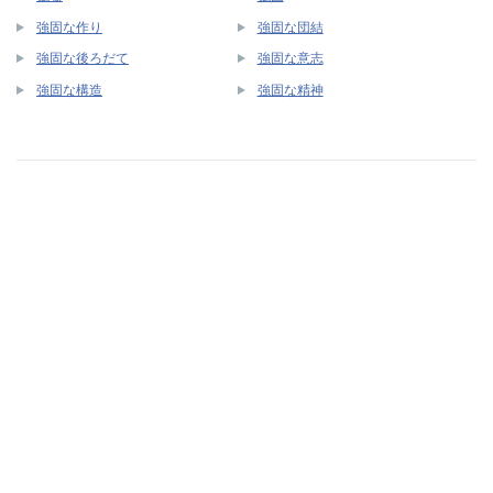
強固な作り
強固な団結
強固な後ろだて
強固な意志
強固な構造
強固な精神