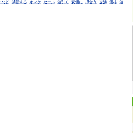
件など
減額する
オマケ
セール
値引く
安価に
押合う
交渉
価格
値