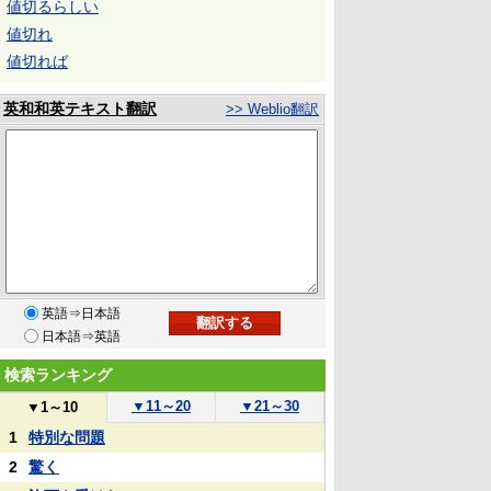
値切るらしい
値切れ
値切れば
英和和英テキスト翻訳
>> Weblio翻訳
英語⇒日本語
日本語⇒英語
検索ランキング
▼
11～20
▼
21～30
▼
1～10
1
特別な問題
2
驚く