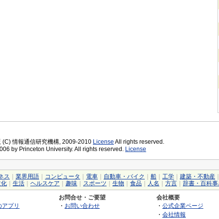
版 (C) 情報通信研究機構, 2009-2010
License
All rights reserved.
06 by Princeton University. All rights reserved.
License
ネス
｜
業界用語
｜
コンピュータ
｜
電車
｜
自動車・バイク
｜
船
｜
工学
｜
建築・不動産
文化
｜
生活
｜
ヘルスケア
｜
趣味
｜
スポーツ
｜
生物
｜
食品
｜
人名
｜
方言
｜
辞書・百科事
お問合せ・ご要望
会社概要
のアプリ
・
お問い合わせ
・
公式企業ページ
・
会社情報