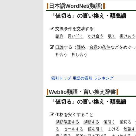
日本語WordNet(類語)
「
値切る
」の言い換え・類義語
交換
条件
を
交渉する
談判
買い叩く
かけ合う
敲く
掛けあう
口論
する（
価格
、
合意
の
条件
などをめぐっ
押合う
押し合う
索引トップ
用語の索引
ランキング
Weblio類語・言い換え辞書
「
値切る
」の言い換え・類義語
価格を安くする
こと
減額修正する
減額する
値引く
値切る
る
セールする
値を引く
まける
勉強す
安く売る
値段を引き下げる
オマケする