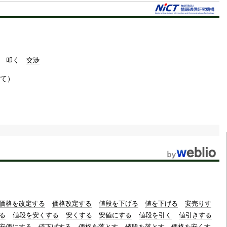
t
e
叩く
交渉
て）
価格を改定する
価格改定する
値段を下げる
値を下げる
安売りす
る
値段を安くする
安くする
安値にする
値段を引く
値引きする
安価にする
値下げする
価格を落とす
値段を落とす
価格を安くす