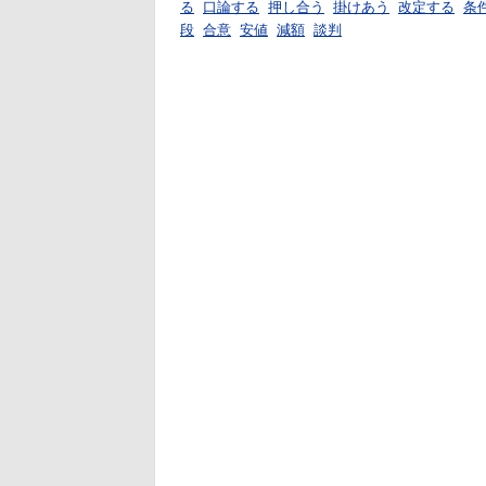
る
口論する
押し合う
掛けあう
改定する
条
段
合意
安値
減額
談判