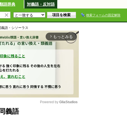
類語辞典
対義語・反対語
検索フォームの固定解除
同義語・シソーラス
もっとみる
arrow_forward_ios
Powered by 
GliaStudios
同義語
M
u