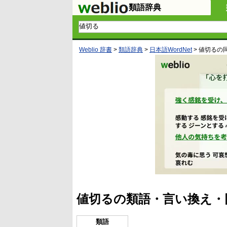
類語辞典
Weblio 辞書
>
類語辞典
>
日本語WordNet
>
値切る
の
値切るの類語・言い換え・
類語