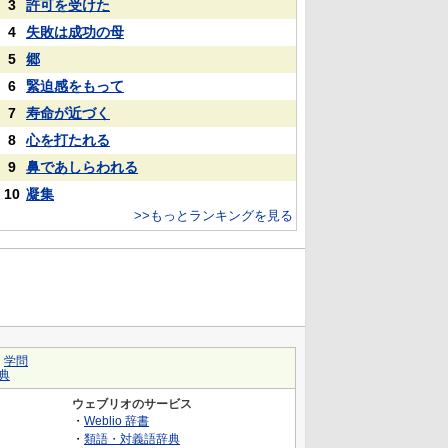
3
許可を受けた
4
失敗は成功の母
5
郷
6
緊迫感をもって
7
寿命が近づく
8
心を打たれる
9
鼻であしらわれる
10
凝集
>>もっとランキングを見る
｜
学問
典
ウェブリオのサービス
・
Weblio 辞書
・
類語・対義語辞典