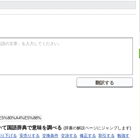
いて国語辞典で意味を調べる
(辞書の解説ページにジャンプします)
切り下げる
安売りする
交換条件
交渉する
修正する
割引する
勉強す