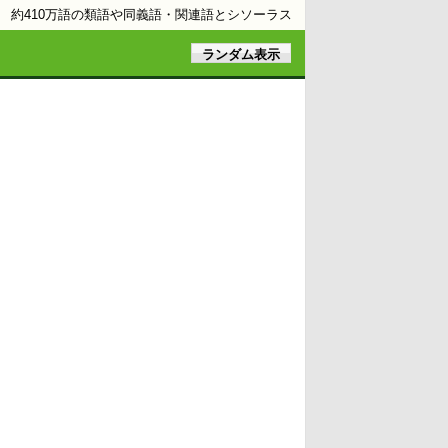
約410万語の類語や同義語・関連語とシソーラス