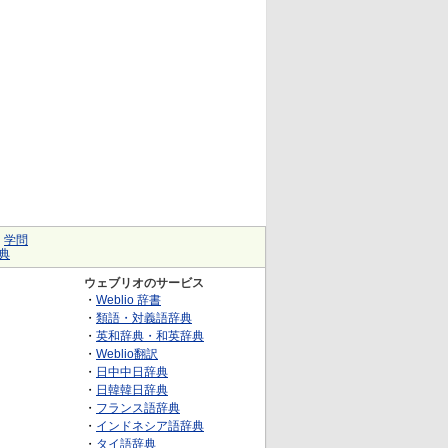
｜
学問
典
ウェブリオのサービス
・
Weblio 辞書
・
類語・対義語辞典
・
英和辞典・和英辞典
・
Weblio翻訳
・
日中中日辞典
・
日韓韓日辞典
・
フランス語辞典
・
インドネシア語辞典
・
タイ語辞典