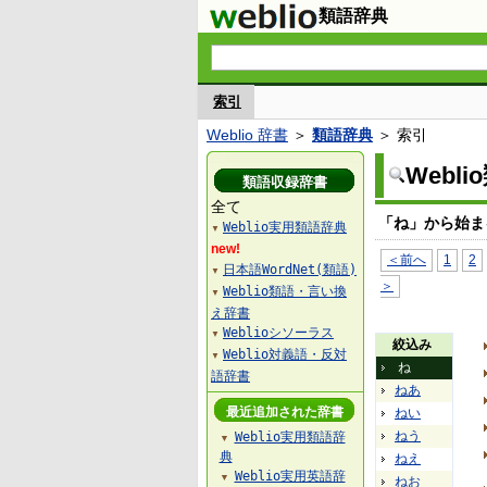
類語辞典
索引
Weblio 辞書
＞
類語辞典
＞ 索引
Webl
類語収録辞書
全て
「ね」から始ま
Weblio実用類語辞典
▼
new!
＜前へ
1
2
日本語WordNet(類語)
▼
＞
Weblio類語・言い換
▼
え辞書
Weblioシソーラス
▼
絞込み
Weblio対義語・反対
▼
ね
語辞書
ねあ
最近追加された辞書
ねい
ねう
Weblio実用類語辞
▼
典
ねえ
Weblio実用英語辞
▼
ねお