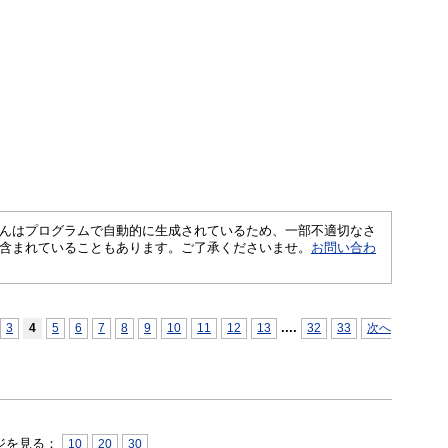
さくいんはプログラムで自動的に生成されているため、一部不適切なさ
含まれていることもあります。ご了承くださいませ。
お問い合わ
...
.
3
4
5
6
7
8
9
10
11
12
13
32
33
次へ
ジを見る：
10
20
30