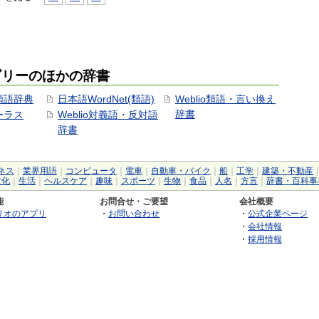
ゴリーのほかの辞書
用類語辞典
日本語WordNet(類語)
Weblio類語・言い換え
辞書
ソーラス
Weblio対義語・反対語
辞書
ネス
｜
業界用語
｜
コンピュータ
｜
電車
｜
自動車・バイク
｜
船
｜
工学
｜
建築・不動産
文化
｜
生活
｜
ヘルスケア
｜
趣味
｜
スポーツ
｜
生物
｜
食品
｜
人名
｜
方言
｜
辞書・百科事
能
お問合せ・ご要望
会社概要
リオのアプリ
・
お問い合わせ
・
公式企業ページ
・
会社情報
・
採用情報