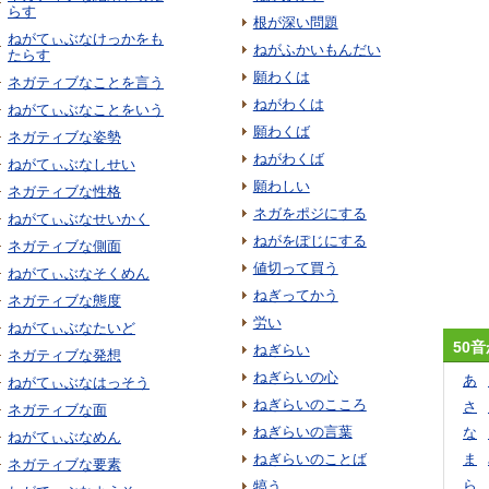
らす
根が深い問題
ねがてぃぶなけっかをも
ねがふかいもんだい
たらす
願わくは
ネガティブなことを言う
ねがわくは
ねがてぃぶなことをいう
願わくば
ネガティブな姿勢
ねがわくば
ねがてぃぶなしせい
願わしい
ネガティブな性格
ネガをポジにする
ねがてぃぶなせいかく
ねがをぽじにする
ネガティブな側面
値切って買う
ねがてぃぶなそくめん
ねぎってかう
ネガティブな態度
労い
ねがてぃぶなたいど
50
ねぎらい
ネガティブな発想
ねぎらいの心
あ
ねがてぃぶなはっそう
ねぎらいのこころ
さ
ネガティブな面
ねぎらいの言葉
な
ねがてぃぶなめん
ねぎらいのことば
ま
ネガティブな要素
ら
犒う