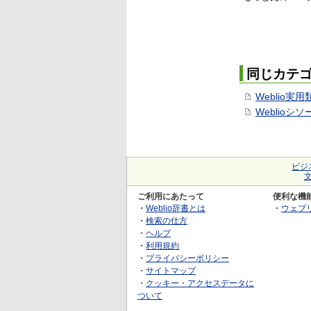
同じカテ
Weblio実
Weblioシ
ビジ
ご利用にあたって
便利な機
・
Weblio辞書とは
・
ウェブ
・
検索の仕方
・
ヘルプ
・
利用規約
・
プライバシーポリシー
・
サイトマップ
・
クッキー・アクセスデータに
ついて