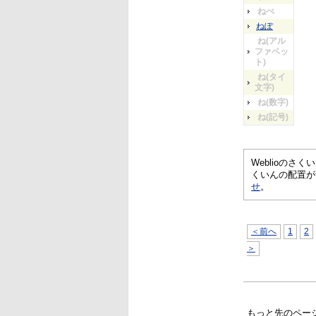
ねぺ
ねぽ
ね(アル
ファベッ
ト)
ね(タイ
文字)
ね(数字)
ね(記号)
Weblioの
くいんの配置が
せ
。
＜前へ
1
2
＞
もっと先のペー