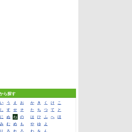
音から探す
い
う
え
お
か
き
く
け
こ
し
す
せ
そ
た
ち
つ
て
と
に
ぬ
ね
の
は
ひ
ふ
へ
ほ
み
む
め
も
や
ゆ
よ
り
る
れ
ろ
わ
を
ん