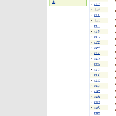
典
ねか
ねき
ねく
ねけ
ねこ
ねさ
ねし
ねす
ねせ
ねそ
ねた
ねち
ねつ
ねて
ねと
ねな
ねに
ねぬ
ねね
ねの
ねは