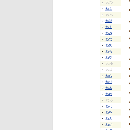
ねひ
ねふ
ねへ
ねほ
ねま
ねみ
ねむ
ねめ
ねも
ねや
ねゆ
ねよ
ねら
ねり
ねる
ねれ
ねろ
ねわ
ねを
ねん
ねが