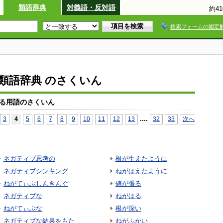
類語辞典
対義語・反対語
約4
検索フォームの固定
io類語辞典 のさくいん
る用語のさくいん
...
.
3
4
5
6
7
8
9
10
11
12
13
32
33
次へ
ネガティブ思考の
根が生えたように
ネガティブシンキング
ねがはえたように
ねがてぃぶしんきんぐ
値が張る
ネガティブな
ねがはる
ねがてぃぶな
根が深い
ネガティブな結果をもた
ねがふかい