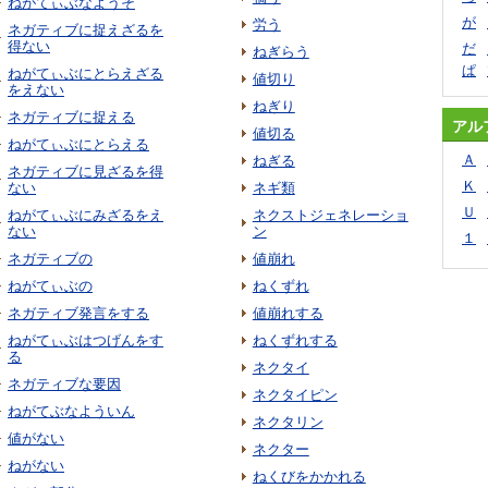
ねがてぃぶなようそ
が
労う
ネガティブに捉えざるを
得ない
だ
ねぎらう
ぱ
ねがてぃぶにとらえざる
値切り
をえない
ねぎり
ネガティブに捉える
アル
値切る
ねがてぃぶにとらえる
Ａ
ねぎる
ネガティブに見ざるを得
Ｋ
ない
ネギ類
Ｕ
ねがてぃぶにみざるをえ
ネクストジェネレーショ
ない
ン
１
ネガティブの
値崩れ
ねがてぃぶの
ねくずれ
ネガティブ発言をする
値崩れする
ねがてぃぶはつげんをす
ねくずれする
る
ネクタイ
ネガティブな要因
ネクタイピン
ねがてぶなよういん
ネクタリン
値がない
ネクター
ねがない
ねくびをかかれる