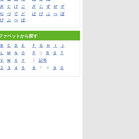
ぎ
ぐ
げ
ご
ざ
じ
ず
ぜ
ぞ
ぢ
づ
で
ど
ば
び
ぶ
べ
ぼ
ぴ
ぷ
ぺ
ぽ
ファベットから探す
Ｂ
Ｃ
Ｄ
Ｅ
Ｆ
Ｇ
Ｈ
Ｉ
Ｊ
Ｌ
Ｍ
Ｎ
Ｏ
Ｐ
Ｑ
Ｒ
Ｓ
Ｔ
Ｖ
Ｗ
Ｘ
Ｙ
Ｚ
記号
２
３
４
５
６
７
８
９
０