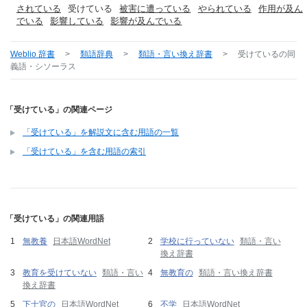
されている
受けている
被害に遭っている
やられている
作用が及ん
でいる
影響している
影響が及んでいる
Weblio 辞書
>
類語辞典
>
類語・言い換え辞書
>
受けている
の同
義語・シソーラス
「受けている」の関連ページ
「受けている」を解説文に含む用語の一覧
「受けている」を含む用語の索引
「受けている」の関連用語
無教養
日本語WordNet
学校に行っていない
類語・言い
換え辞書
教育を受けていない
類語・言い
無教育の
類語・言い換え辞書
換え辞書
下士官の
日本語WordNet
不学
日本語WordNet