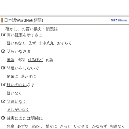
日本語WordNet(類語)
「
確かに
」の言い換え・類義語
高い
確率
を示すさま
疑いもなく
先ず
十中八九
おそらく
明らかな
さま
無論
成程
成るほど
勿論
間違いをしない
で
的確に
過たずに
疑いのない
さま
疑いなく
間違いなく
まちがいなく
確実に
または
明確に
急度
必ずや
定めし
慥かに
きっと
いかさま
かならず
相違なく