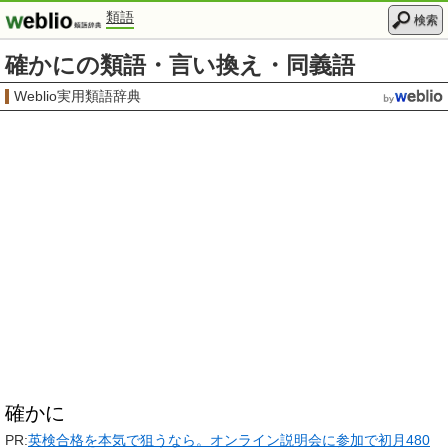
類語
検索
確かにの類語・言い換え・同義語
Weblio実用類語辞典
確かに
PR:
英検合格を本気で狙うなら。オンライン説明会に参加で初月480