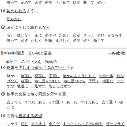
誓って
定めて
必ず
確実
さだめて
屹度
断じて
確か
認められる
ように
明らかに
確かにそして
紛れもなく
聢と
疑いなく
正に
必ずや
定めし
必定
きっと
ぜひ
かならず
誓って
必ず
正しく
明確
まさしく
是非
確と
断じて
Weblio類語・言い換え辞書
「
確かに
」の言い換え・類義語
物事
を
少しずつ確実に
進めていく
さま
確かに
確実に
堅実に
丁寧に
確かめるようにして
一歩一歩
危な
げなく
着実に
地に足をつけて
地に足つけて
手堅く
地道な
一歩
ずつ
地道に
一足ずつ
ちょっとずつ
相手
の
言葉
に短く
同意
を示す
言葉
言えてる
それな
ある
その通り
あーね
それはある
言う通り
確
かに
前言を
肯定する
表現
しかり
然り
その通り
全くだ
まったくもってその通り
ザッツライ