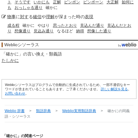
ト
そうです
いかにも
正解
ピンポン
ピンポーン
大正解
如何に
も
おっしゃる通り
確かに
物事
に
対す
る
確信
や
理解
が深まった時の
表現
成る程
確かに
やはり
思ったとおり
見込んだ通り
見込んだとお
り
想像通り
見込み通り
なるほど
納得
想像した通り
Weblioシソーラス
「
確かに
」の言い換え・類義語
たしかに
Weblioシソーラスはプログラムで自動的に生成されているため、一部不適切なキー
ワードが含まれていることもあります。ご了承くださいませ。
詳しい解説を見る
。
お問い合わせ
。
Weblio 辞書
>
類語辞典
>
Weblio実用類語辞典
>
確かに
の同義
語・シソーラス
「確かに」の関連ページ