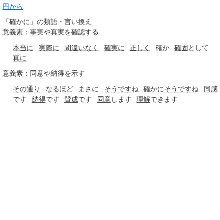
円から
「確かに」の類語・言い換え
意義素：事実や真実を確認する
本当に
実際に
間違いなく
確実に
正しく
確か
確固
として
真に
意義素：同意や納得を示す
その通り
なるほど
まさに
そうです
ね
確かに
そうです
ね
同感
です
納得
です
賛成
です
同意
します
理解
できます