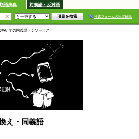
類語辞典
対義語・反対語
検索フォームの固定解除
の勢いで
の同義語・シソーラス
換え・同義語