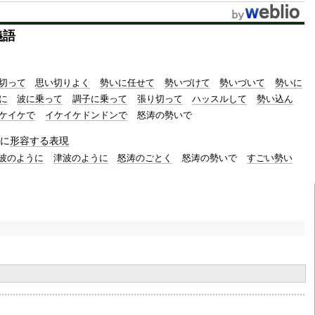
義語
切って
思い切りよく
勢いに任せて
勢いづけて
勢いづいて
勢いに
に
波に乗って
調子に乗って
張り切って
ハッスルして
勢い込ん
ケイケで
イケイケドンドンで
怒涛の勢いで
に
形容する
表現
波のように
津波のように
怒涛のごとく
怒涛の勢いで
すごい勢い