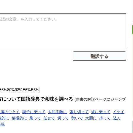
方について国語辞典で意味を調べる
(辞書の解説ページにジャンプ
怒涛のごとく
調子に乗って
大胆不敵に
張り切って
波に乗って
イケイ
喩的に
積極的に
乗って
任せて
切って
勢いで
大胆に
持って
込ん
表現