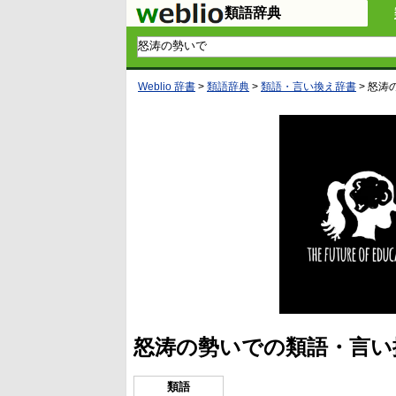
類語辞典
Weblio 辞書
>
類語辞典
>
類語・言い換え辞書
>
怒涛
怒涛の勢いでの類語・言い
類語