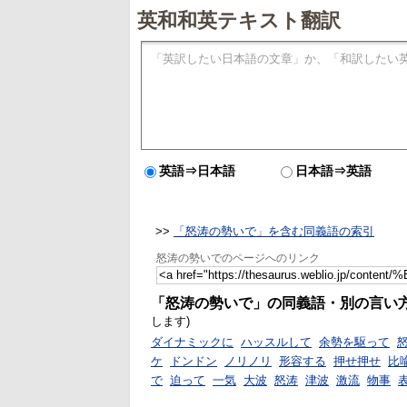
英和和英テキスト翻訳
英語⇒日本語
日本語⇒英語
>>
「怒涛の勢いで」を含む同義語の索引
怒涛の勢いでのページへのリンク
「怒涛の勢いで」の同義語・別の言い
します)
ダイナミックに
ハッスルして
余勢を駆って
ケ
ドンドン
ノリノリ
形容する
押せ押せ
比
で
迫って
一気
大波
怒涛
津波
激流
物事