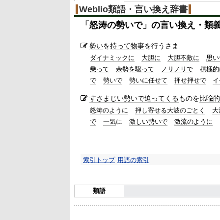
Weblio類語・言い換え辞書
「
怒涛の勢いで
」の言い換え・類
勢い
を
持って
物事
を行うさま
ダイナミックに
大胆に
大胆不敵に
思い
乗って
余勢を駆って
ノリノリで
積極的
で
勢いで
勢いに任せて
押せ押せで
イ
すさまじい勢いで
迫ってくる
ものを
比喩的
怒涛のように
押し寄せる大波のごとく
大
で
一気
に
激しい勢いで
激流のように
索引トップ
用語の索引
類語