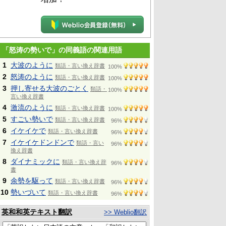
「怒涛の勢いで」の同義語の関連用語
1
大波のように
類語・言い換え辞書
100%
2
怒涛のように
類語・言い換え辞書
100%
3
押し寄せる大波のごとく
類語・
100%
言い換え辞書
4
激流のように
類語・言い換え辞書
100%
5
すごい勢いで
類語・言い換え辞書
96%
6
イケイケで
類語・言い換え辞書
96%
7
イケイケドンドンで
類語・言い
96%
換え辞書
8
ダイナミックに
類語・言い換え辞
96%
書
9
余勢を駆って
類語・言い換え辞書
96%
10
勢いづいて
類語・言い換え辞書
96%
英和和英テキスト翻訳
>> Weblio翻訳