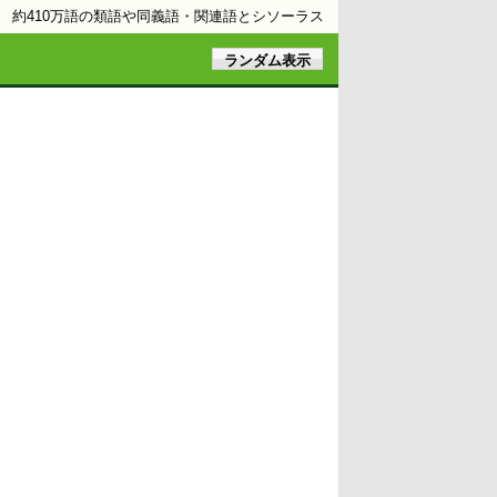
約410万語の類語や同義語・関連語とシソーラス