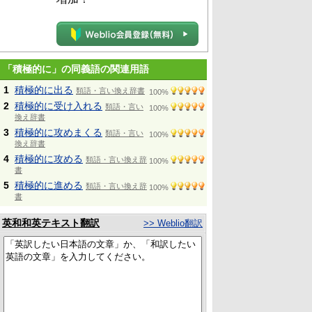
「積極的に」の同義語の関連用語
1
積極的に出る
類語・言い換え辞書
100%
2
積極的に受け入れる
類語・言い
100%
換え辞書
3
積極的に攻めまくる
類語・言い
100%
換え辞書
4
積極的に攻める
類語・言い換え辞
100%
書
5
積極的に進める
類語・言い換え辞
100%
書
英和和英テキスト翻訳
>> Weblio翻訳