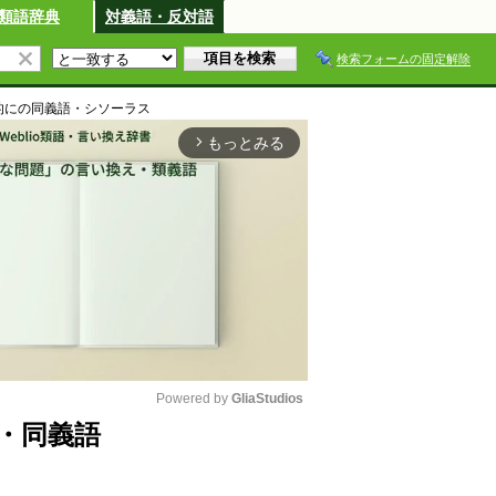
類語辞典
対義語・反対語
検索フォームの固定解除
的に
の同義語・シソーラス
もっとみる
arrow_forward_ios
Powered by 
GliaStudios
・同義語
M
u