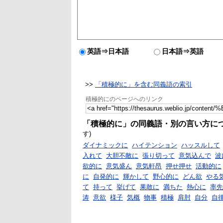
英語⇒日本語
日本語⇒英語
>>
「積極的に」を含む同義語の索引
積極的にのページへのリンク
「積極的に」の同義語・別の言い方に
す)
ダイナミックに
ハイテンション
ハッスルして
入れて
大胆不敵に
張り切って
意気込んで
波
欲的に
意気盛ん
意気軒昂
押せ押せ
活動的に
に
自発的に
輝かして
野心的に
どん欲
やる
て
持って
挙げて
果敢に
満ちた
熱心に
率先
涛
意欲
様子
気概
物事
積極
肩肘
自分
自