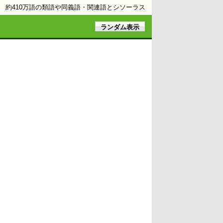
約410万語の類語や同義語・関連語とシソーラス