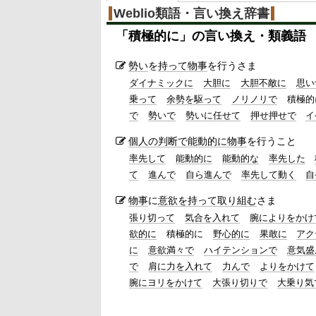
Weblio類語・言い換え辞書
「
積極的に
」の言い換え・類義語
勢い
を
持って
物事
を行うさま
ダイナミックに
大胆に
大胆不敵に
思い
乗って
余勢を駆って
ノリノリで
積極的
で
勢いで
勢いに任せて
押せ押せで
イ
個人の判断で
能動的に
物事
を行うこと
率先して
能動的に
能動的な
率先した
て
進んで
自ら進んで
率先して動く
自
物事
に
意欲を持って取り組む
さま
張り切って
気合を入れて
腕によりをかけ
欲的に
積極的に
野心的に
果敢に
アク
に
意欲満々で
ハイテンションで
意気盛
で
肩に力を入れて
力んで
よりをかけて
腕にヨリをかけて
大張り切りで
大乗り気