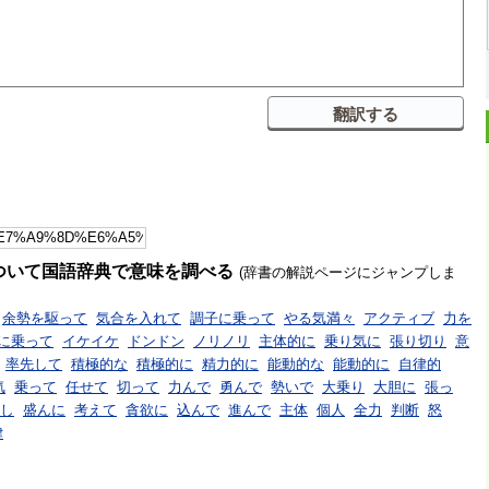
ついて国語辞典で意味を調べる
(辞書の解説ページにジャンプしま
余勢を駆って
気合を入れて
調子に乗って
やる気満々
アクティブ
力を
に乗って
イケイケ
ドンドン
ノリノリ
主体的に
乗り気に
張り切り
意
率先して
積極的な
積極的に
精力的に
能動的な
能動的に
自律的
気
乗って
任せて
切って
力んで
勇んで
勢いで
大乗り
大胆に
張っ
し
盛んに
考えて
貪欲に
込んで
進んで
主体
個人
全力
判断
怒
律