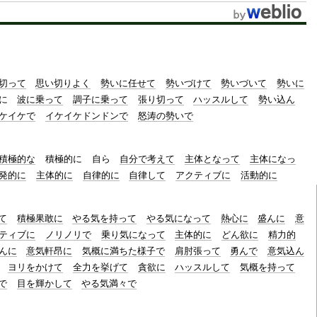
t
e
切って
思い切りよく
勢いに任せて
勢いづけて
勢いづいて
勢いに
に
波に乗って
調子に乗って
張り切って
ハッスルして
勢い込ん
ケイケで
イケイケドンドンで
怒涛の勢いで
積極的な
積極的に
自ら
自分で考えて
主体となって
主体になっ
発的に
主体的に
自律的に
自律して
アクティブに
活動的に
て
積極果敢に
やる気を持って
やる気になって
熱心に
盛んに
意
ティブに
ノリノリで
乗り気になって
主体的に
どん欲に
精力的
んに
意気軒昂に
気概に満ちた様子で
肩肘張って
勇んで
意気込ん
ヨリをかけて
全力を挙げて
貪欲に
ハッスルして
気概を持って
で
目を輝かして
やる気満々で