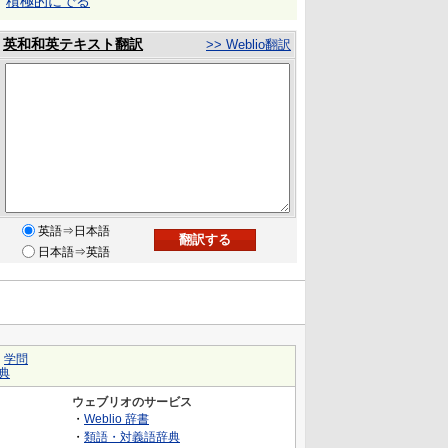
積極的にでる
英和和英テキスト翻訳
>> Weblio翻訳
英語⇒日本語
日本語⇒英語
｜
学問
典
ウェブリオのサービス
・
Weblio 辞書
・
類語・対義語辞典