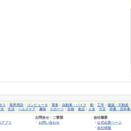
ネス
｜
業界用語
｜
コンピュータ
｜
電車
｜
自動車・バイク
｜
船
｜
工学
｜
建築・不動産
文化
｜
生活
｜
ヘルスケア
｜
趣味
｜
スポーツ
｜
生物
｜
食品
｜
人名
｜
方言
｜
辞書・百科事
お問合せ・ご要望
会社概要
のアプリ
・
お問い合わせ
・
公式企業ページ
・
会社情報